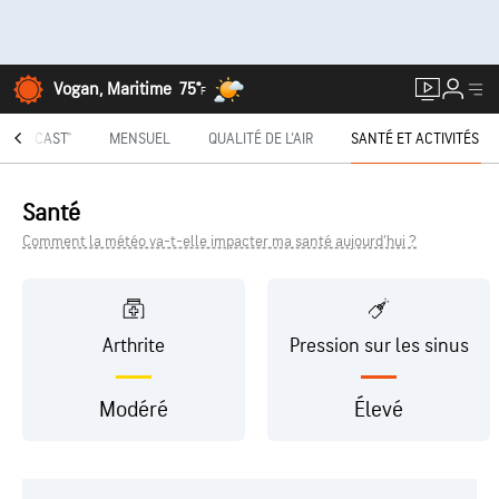
Vogan, Maritime
75°
F
INUTECAST®
MENSUEL
QUALITÉ DE L'AIR
SANTÉ ET ACTIVITÉS
Santé
Comment la météo va-t-elle impacter ma santé aujourd'hui ?
Arthrite
Pression sur les sinus
Modéré
Élevé