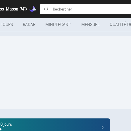
uss-Massa
74°
F
 JOURS
RADAR
MINUTECAST®
MENSUEL
QUALITÉ DE
10 jours
+