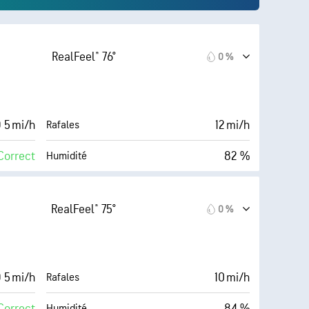
RealFeel® 76°
0 %
 5 mi/h
12 mi/h
Rafales
Correct
82 %
Humidité
Couverture nuageuse
68° F
10 mi
Visibilité
RealFeel® 75°
0 %
Sombre)
30000 pi
Plafond nuageux
22 %
 5 mi/h
10 mi/h
Rafales
Correct
84 %
Humidité