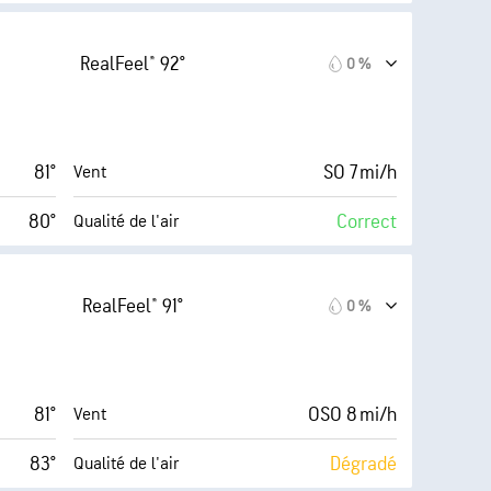
forte)
Index™
13 mi/h
26 %
Couverture nuageuse
RealFeel® 92°
0 %
75 %
10 mi
Visibilité
70° F
30000 pi
Plafond nuageux
81°
SO 7 mi/h
Vent
9 (Très
80°
Correct
Qualité de l'air
9 (Très
AccuLumen Brightness
Extrême)
Index™
forte)
RealFeel® 91°
0 %
14 mi/h
38 %
Couverture nuageuse
72 %
10 mi
Visibilité
81°
OSO 8 mi/h
Vent
69° F
30000 pi
Plafond nuageux
83°
Dégradé
Qualité de l'air