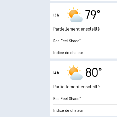
Rafales
79°
13 h
Humidité
Partiellement ensoleillé
Point de rosée
RealFeel Shade™
AccuLumen Brightness
Indice de chaleur
11.1 (
Indice UV maximal
80°
14 h
Rafales
Partiellement ensoleillé
Humidité
RealFeel Shade™
Point de rosée
Indice de chaleur