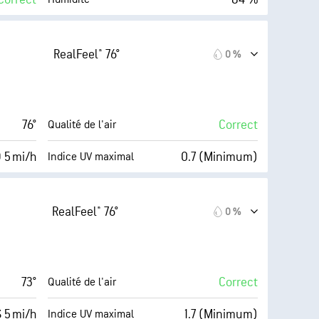
Couverture nuageuse
68° F
10 mi
Visibilité
RealFeel® 76°
0 %
Sombre)
30000 pi
Plafond nuageux
26 %
76°
Correct
Qualité de l'air
 5 mi/h
0.7 (Minimum)
Indice UV maximal
AccuLumen Brightness Index™
10 mi/h
30 %
Couverture nuageuse
RealFeel® 76°
0 %
85 %
10 mi
Visibilité
68° F
30000 pi
Plafond nuageux
73°
Correct
Qualité de l'air
(Faible)
S 5 mi/h
1.7 (Minimum)
Indice UV maximal