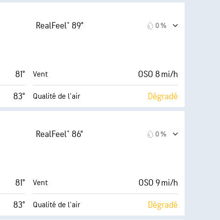
s élevé)
8 (Forte)
AccuLumen Brightness Index™
RealFeel® 89°
0 %
15 mi/h
49 %
Couverture nuageuse
69 %
10 mi
Visibilité
81°
OSO 8 mi/h
Vent
69° F
30000 pi
Plafond nuageux
83°
Dégradé
Qualité de l'air
 (Élevé)
8 (Forte)
AccuLumen Brightness Index™
RealFeel® 86°
0 %
16 mi/h
51 %
Couverture nuageuse
68 %
10 mi
Visibilité
81°
OSO 9 mi/h
Vent
69° F
30000 pi
Plafond nuageux
83°
Dégradé
Qualité de l'air