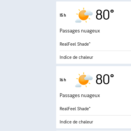
10.1 (Trè
Indice UV maximal
80°
15 h
Rafales
Passages nuageux
Humidité
RealFeel Shade™
Point de rosée
Indice de chaleur
7.3
Indice UV maximal
80°
16 h
Rafales
Passages nuageux
Humidité
RealFeel Shade™
Point de rosée
Indice de chaleur