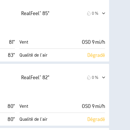
Modéré)
8 (Forte)
AccuLumen Brightness Index™
RealFeel® 85°
0 %
16 mi/h
52 %
Couverture nuageuse
67 %
10 mi
Visibilité
81°
OSO 9 mi/h
Vent
68° F
30000 pi
Plafond nuageux
83°
Dégradé
Qualité de l'air
Modéré)
7 (Forte)
AccuLumen Brightness Index™
RealFeel® 82°
0 %
17 mi/h
53 %
Couverture nuageuse
66 %
10 mi
Visibilité
80°
OSO 9 mi/h
Vent
68° F
30000 pi
Plafond nuageux
80°
Dégradé
Qualité de l'air