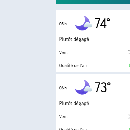
74°
05 h
Plutôt dégagé
O
Vent
Qualité de l'air
Point de rosée
73°
06 h
0 (
AccuLumen Brightness Index™
Plutôt dégagé
O
Vent
Qualité de l'air