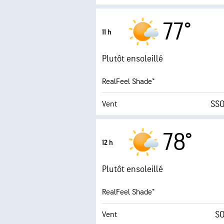
Rafales
77°
11 h
Humidité
Plutôt ensoleillé
Point de rosée
RealFeel Shade™
AccuLumen Brightness
SSO
Vent
Rafales
78°
12 h
Humidité
Plutôt ensoleillé
Point de rosée
RealFeel Shade™
AccuLumen Brightness
SO
Vent