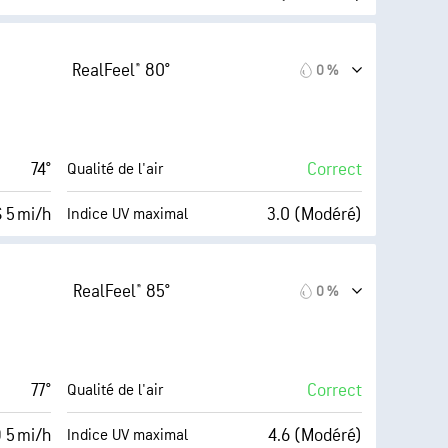
forte)
Index™
10 mi/h
34 %
Couverture nuageuse
RealFeel® 80°
0 %
90 %
10 mi
Visibilité
68° F
30000 pi
Plafond nuageux
74°
Correct
Qualité de l'air
9 (Très
S 5 mi/h
3.0 (Modéré)
Indice UV maximal
forte)
Index™
10 mi/h
27 %
Couverture nuageuse
RealFeel® 85°
0 %
87 %
10 mi
Visibilité
68° F
30000 pi
Plafond nuageux
77°
Correct
Qualité de l'air
9 (Très
 5 mi/h
4.6 (Modéré)
Indice UV maximal