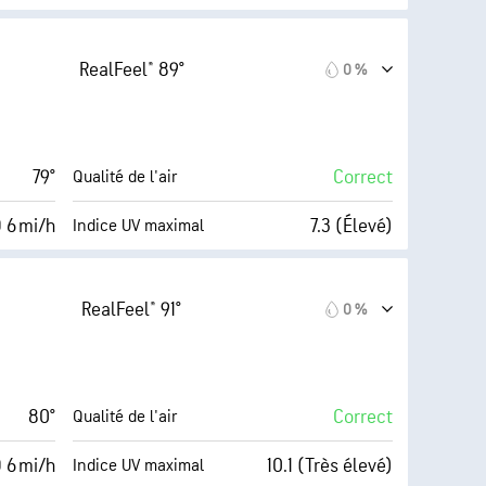
forte)
Index™
10 mi/h
21 %
Couverture nuageuse
RealFeel® 89°
0 %
81 %
10 mi
Visibilité
69° F
30000 pi
Plafond nuageux
79°
Correct
Qualité de l'air
9 (Très
 6 mi/h
7.3 (Élevé)
Indice UV maximal
forte)
Index™
12 mi/h
15 %
Couverture nuageuse
RealFeel® 91°
0 %
77 %
10 mi
Visibilité
69° F
30000 pi
Plafond nuageux
80°
Correct
Qualité de l'air
9 (Très
 6 mi/h
10.1 (Très élevé)
Indice UV maximal