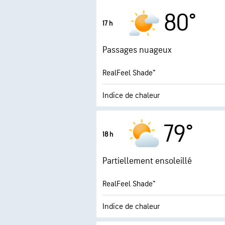
4.6 (
Indice UV maximal
80°
17 h
Rafales
Passages nuageux
Humidité
RealFeel Shade™
Point de rosée
Indice de chaleur
3.0 (
Indice UV maximal
79°
18 h
Rafales
Partiellement ensoleillé
Humidité
RealFeel Shade™
Point de rosée
Indice de chaleur