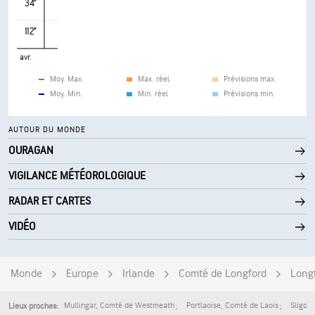
34°
112°
avr.
Moy. Max.
Max. réel
Prévisions max.
Moy. Min.
Min. réel
Prévisions min.
AUTOUR DU MONDE
OURAGAN
VIGILANCE MÉTÉOROLOGIQUE
RADAR ET CARTES
VIDÉO
Monde
Europe
Irlande
Comté de Longford
Long
Mullingar
,
Comté de Westmeath
Portlaoise
,
Comté de Laois
Sligo
,
Lieux proches: