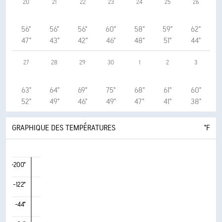
20
21
22
23
24
25
26
56°
56°
56°
60°
58°
59°
62°
47°
43°
42°
46°
48°
51°
44°
27
28
29
30
1
2
3
63°
64°
69°
75°
68°
61°
60°
52°
49°
46°
49°
47°
41°
38°
GRAPHIQUE DES TEMPÉRATURES
°F
-200°
-122°
-44°