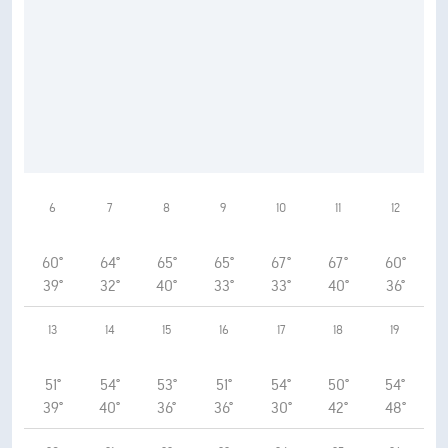
6
7
8
9
10
11
12
60°
64°
65°
65°
67°
67°
60°
39°
32°
40°
33°
33°
40°
36°
13
14
15
16
17
18
19
51°
54°
53°
51°
54°
50°
54°
39°
40°
36°
36°
30°
42°
48°