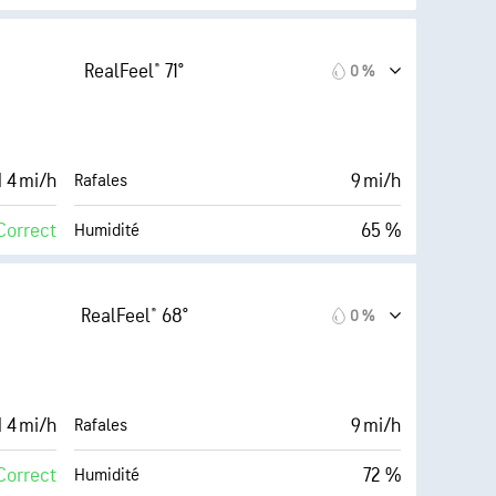
Couverture nuageuse
60° F
10 mi
Visibilité
RealFeel® 71°
0 %
Sombre)
30000 pi
Plafond nuageux
1 %
 4 mi/h
9 mi/h
Rafales
Correct
65 %
Humidité
Couverture nuageuse
60° F
10 mi
Visibilité
RealFeel® 68°
0 %
Sombre)
30000 pi
Plafond nuageux
1 %
 4 mi/h
9 mi/h
Rafales
Correct
72 %
Humidité