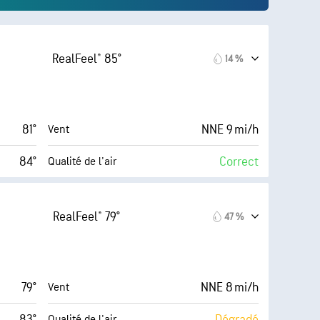
RealFeel® 85°
14 %
81°
NNE 9 mi/h
Vent
84°
Correct
Qualité de l'air
6
AccuLumen Brightness
Modéré)
Index™
(Moyenne)
RealFeel® 79°
47 %
18 mi/h
70 %
Couverture nuageuse
48 %
6 mi
Visibilité
79°
NNE 8 mi/h
Vent
62° F
34000 pi
Plafond nuageux
83°
Dégradé
Qualité de l'air