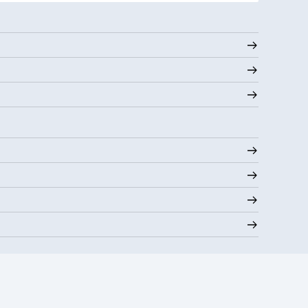
Couverture nuageuse
60° F
10 mi
Visibilité
Sombre)
30000 pi
Plafond nuageux
1 %