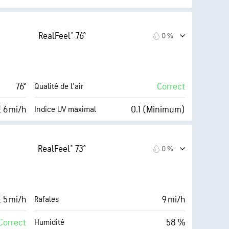
6
AccuLumen Brightness
inimum)
Index™
(Moyenne)
RealFeel® 76°
0 %
14 mi/h
8 %
Couverture nuageuse
50 %
10 mi
Visibilité
76°
Correct
Qualité de l'air
60° F
30000 pi
Plafond nuageux
 6 mi/h
0.1 (Minimum)
Indice UV maximal
AccuLumen Brightness Index™
12 mi/h
0 %
Couverture nuageuse
RealFeel® 73°
0 %
53 %
10 mi
Visibilité
60° F
30000 pi
Plafond nuageux
 5 mi/h
9 mi/h
Rafales
Sombre)
Correct
58 %
Humidité