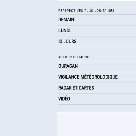
Point de rosée
PERSPECTIVES PLUS LOINTAINES
DEMAIN
0 (
AccuLumen Brightness Index™
LUNDI
10 JOURS
AUTOUR DU MONDE
OURAGAN
VIGILANCE MÉTÉOROLOGIQUE
RADAR ET CARTES
VIDÉO