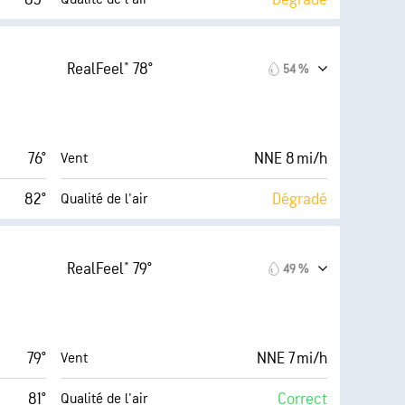
inimum)
3 (Faible)
AccuLumen Brightness Index™
RealFeel® 78°
54 %
17 mi/h
88 %
Couverture nuageuse
48 %
10 mi
Visibilité
76°
NNE 8 mi/h
Vent
61° F
7000 pi
Plafond nuageux
82°
Dégradé
Qualité de l'air
forte)
Index™
inimum)
16 %
Couverture nuageuse
RealFeel® 79°
49 %
15 mi/h
0.03 po
Pluie
49 %
6 mi
Visibilité
79°
NNE 7 mi/h
Vent
60° F
30000 pi
Plafond nuageux
81°
Correct
Qualité de l'air
9 (Très