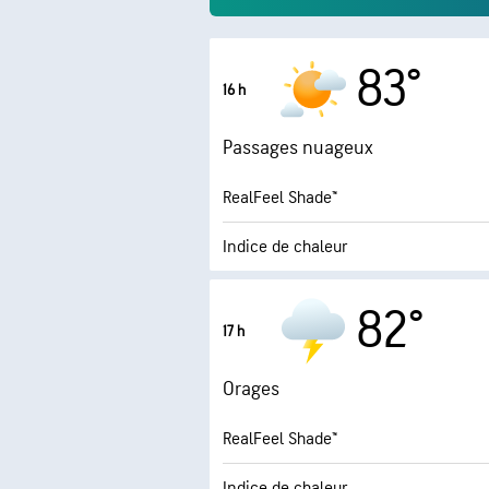
83°
16 h
Passages nuageux
RealFeel Shade™
Indice de chaleur
3.6 (
Indice UV maximal
82°
17 h
Rafales
Orages
Humidité
RealFeel Shade™
Point de rosée
Indice de chaleur