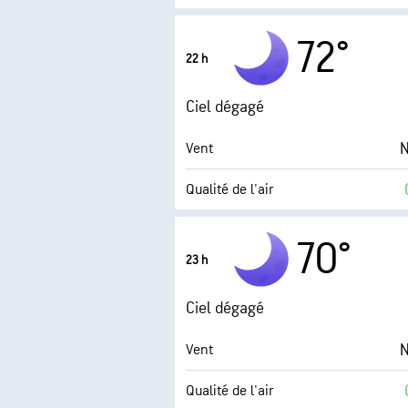
Point de rosée
72°
22 h
0 (
AccuLumen Brightness Index™
Ciel dégagé
N
Vent
Qualité de l'air
Point de rosée
70°
23 h
0 (
AccuLumen Brightness Index™
Ciel dégagé
N
Vent
Qualité de l'air