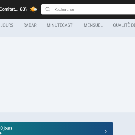
Licki Novi, Comitat de Lika-Senj
83°
F
 JOURS
RADAR
MINUTECAST®
MENSUEL
QUALITÉ DE
10 jours
+