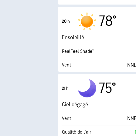
0.9 (M
Indice UV maximal
78°
20 h
Rafales
Ensoleillé
Humidité
RealFeel Shade™
Point de rosée
NNE
Vent
Rafales
75°
21 h
Humidité
Ciel dégagé
Point de rosée
NNE
Vent
0 (
Qualité de l'air