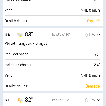
9 (Très forte)
AccuLumen Brightness Index™
NNE 8 mi/h
Vent
18 %
Couverture nuageuse
Dégradé
Qualité de l'air
10 mi
Visibilité
5.6 (Élevé)
Indice UV maximal
83°
RealFeel® 80°
16 h
51 %
30000 pi
Plafond nuageux
20 mi/h
Rafales
Plutôt nuageux - orages
46 %
Humidité
78°
RealFeel Shade™
61° F
Point de rosée
84°
Indice de chaleur
9 (Très forte)
AccuLumen Brightness Index™
NNE 8 mi/h
Vent
28 %
Couverture nuageuse
Dégradé
Qualité de l'air
10 mi
Visibilité
1.8 (Minimum)
Indice UV maximal
82°
RealFeel® 82°
17 h
51 %
30000 pi
Plafond nuageux