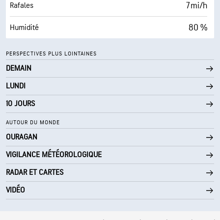
30000 pi
Plafond nuageux
7 mi/h
Rafales
80 %
Humidité
62° F
Point de rosée
PERSPECTIVES PLUS LOINTAINES
DEMAIN
0 (Sombre)
AccuLumen Brightness Index™
LUNDI
2 %
Couverture nuageuse
10 JOURS
10 mi
Visibilité
AUTOUR DU MONDE
OURAGAN
30000 pi
Plafond nuageux
VIGILANCE MÉTÉOROLOGIQUE
RADAR ET CARTES
VIDÉO