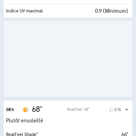
0.9 (Minimum)
Indice UV maximal
9 mi/h
Rafales
72 %
Humidité
60° F
Point de rosée
6 (Moyenne)
AccuLumen Brightness Index™
35 %
Couverture nuageuse
10 mi
Visibilité
34000 pi
Plafond nuageux
68°
RealFeel® 69°
08 h
0 %
Plutôt ensoleillé
66°
RealFeel Shade™