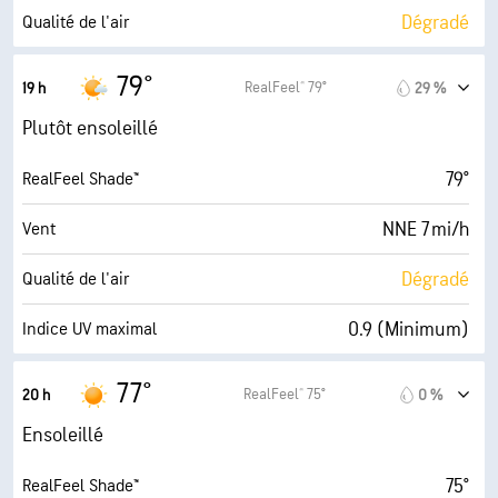
46 %
Couverture nuageuse
Dégradé
Qualité de l'air
0.01 po
Pluie
1.9 (Minimum)
Indice UV maximal
79°
RealFeel® 79°
19 h
29 %
6 mi
Visibilité
15 mi/h
Rafales
Plutôt ensoleillé
30000 pi
Plafond nuageux
54 %
Humidité
79°
RealFeel Shade™
62° F
Point de rosée
NNE 7 mi/h
Vent
9 (Très forte)
AccuLumen Brightness Index™
Dégradé
Qualité de l'air
33 %
Couverture nuageuse
0.9 (Minimum)
Indice UV maximal
10 mi
Visibilité
13 mi/h
Rafales
77°
RealFeel® 75°
20 h
0 %
30000 pi
Plafond nuageux
58 %
Humidité
Ensoleillé
63° F
Point de rosée
75°
RealFeel Shade™