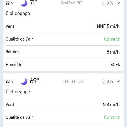
71°
RealFeel® 70°
22 h
0 %
0 (Sombre)
AccuLumen Brightness Index™
Ciel dégagé
5 %
Couverture nuageuse
NNE 5 mi/h
Vent
10 mi
Visibilité
Correct
Qualité de l'air
30000 pi
Plafond nuageux
8 mi/h
Rafales
74 %
Humidité
62° F
Point de rosée
69°
RealFeel® 68°
23 h
0 %
0 (Sombre)
AccuLumen Brightness Index™
Ciel dégagé
3 %
Couverture nuageuse
N 4 mi/h
Vent
10 mi
Visibilité
Correct
Qualité de l'air