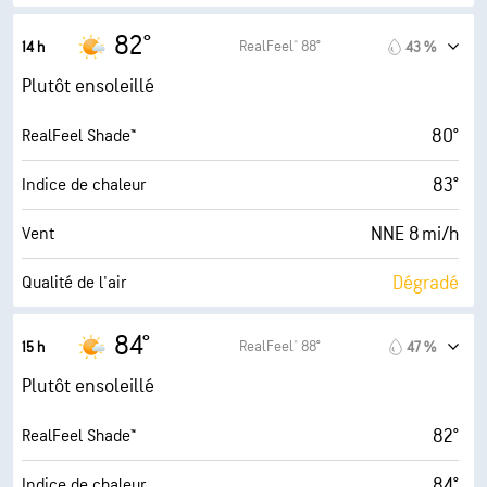
8.1 (Très élevé)
Indice UV maximal
82°
RealFeel® 88°
14 h
43 %
17 mi/h
Rafales
Plutôt ensoleillé
48 %
Humidité
80°
RealFeel Shade™
60° F
Point de rosée
83°
Indice de chaleur
9 (Très forte)
AccuLumen Brightness Index™
NNE 8 mi/h
Vent
36 %
Couverture nuageuse
Dégradé
Qualité de l'air
10 mi
Visibilité
7.4 (Élevé)
Indice UV maximal
84°
RealFeel® 88°
15 h
47 %
30000 pi
Plafond nuageux
18 mi/h
Rafales
Plutôt ensoleillé
48 %
Humidité
82°
RealFeel Shade™
61° F
Point de rosée
84°
Indice de chaleur