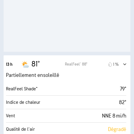
49 %
Humidité
60° F
Point de rosée
7 (Forte)
AccuLumen Brightness Index™
54 %
Couverture nuageuse
10 mi
Visibilité
81°
RealFeel® 88°
13 h
1 %
30000 pi
Plafond nuageux
Partiellement ensoleillé
79°
RealFeel Shade™
82°
Indice de chaleur
NNE 8 mi/h
Vent
Dégradé
Qualité de l'air