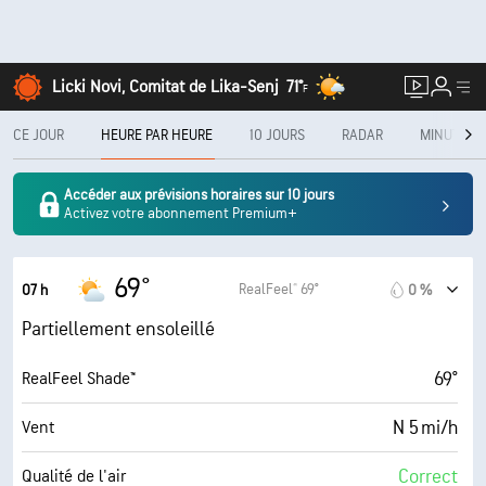
Licki Novi, Comitat de Lika-Senj
71°
F
CE JOUR
HEURE PAR HEURE
10 JOURS
RADAR
MINUTECA
Accéder aux prévisions horaires sur 10 jours
Activez votre abonnement Premium+
69°
RealFeel® 69°
07 h
0 %
Partiellement ensoleillé
69°
RealFeel Shade™
N 5 mi/h
Vent
Correct
Qualité de l'air