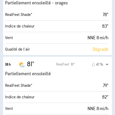
18 mi/h
Rafales
Partiellement ensoleillé - orages
50 %
Humidité
78°
RealFeel Shade™
62° F
Point de rosée
83°
Indice de chaleur
6 (Moyenne)
AccuLumen Brightness Index™
NNE 8 mi/h
Vent
70 %
Couverture nuageuse
Dégradé
Qualité de l'air
0.03 po
Pluie
2.9 (Modéré)
Indice UV maximal
81°
RealFeel® 81°
18 h
47 %
6 mi
Visibilité
17 mi/h
Rafales
Partiellement ensoleillé
4000 pi
Plafond nuageux
51 %
Humidité
79°
RealFeel Shade™
62° F
Point de rosée
82°
Indice de chaleur
8 (Forte)
AccuLumen Brightness Index™
NNE 8 mi/h
Vent