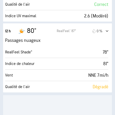
49 %
Couverture nuageuse
Correct
Qualité de l'air
10 mi
Visibilité
2.6 (Modéré)
Indice UV maximal
30000 pi
Plafond nuageux
16 mi/h
Rafales
80°
RealFeel® 87°
12 h
0 %
51 %
Humidité
Passages nuageux
60° F
Point de rosée
78°
RealFeel Shade™
5 (Moyenne)
AccuLumen Brightness Index™
81°
Indice de chaleur
72 %
Couverture nuageuse
NNE 7 mi/h
Vent
10 mi
Visibilité
Dégradé
Qualité de l'air
5100 pi
Plafond nuageux
7.4 (Élevé)
Indice UV maximal
16 mi/h
Rafales