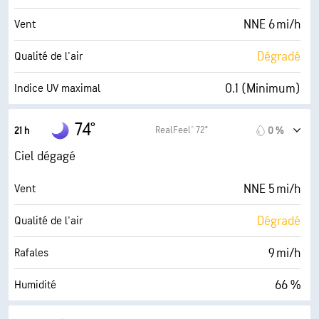
6 (Moyenne)
AccuLumen Brightness Index™
NNE 6 mi/h
Vent
19 %
Couverture nuageuse
Dégradé
Qualité de l'air
10 mi
Visibilité
0.1 (Minimum)
Indice UV maximal
30000 pi
Plafond nuageux
10 mi/h
Rafales
74°
RealFeel® 72°
21 h
0 %
60 %
Humidité
Ciel dégagé
62° F
Point de rosée
NNE 5 mi/h
Vent
0 (Sombre)
AccuLumen Brightness Index™
Dégradé
Qualité de l'air
6 %
Couverture nuageuse
9 mi/h
Rafales
10 mi
Visibilité
66 %
Humidité
30000 pi
Plafond nuageux
62° F
Point de rosée