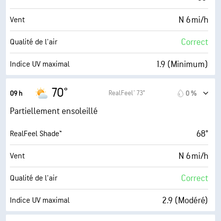
N 6 mi/h
Vent
Correct
Qualité de l'air
1.9 (Minimum)
Indice UV maximal
13 mi/h
Rafales
70°
RealFeel® 73°
09 h
0 %
76 %
Humidité
Partiellement ensoleillé
60° F
Point de rosée
68°
RealFeel Shade™
9 (Très forte)
AccuLumen Brightness Index™
N 6 mi/h
Vent
29 %
Couverture nuageuse
Correct
Qualité de l'air
10 mi
Visibilité
2.9 (Modéré)
Indice UV maximal
30000 pi
Plafond nuageux