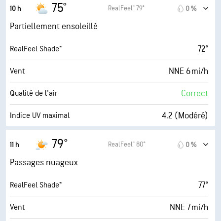
13 mi/h
Rafales
75°
RealFeel® 79°
10 h
0 %
69 %
Humidité
Partiellement ensoleillé
60° F
Point de rosée
72°
RealFeel Shade™
9 (Très forte)
AccuLumen Brightness Index™
NNE 6 mi/h
Vent
33 %
Couverture nuageuse
Correct
Qualité de l'air
10 mi
Visibilité
4.2 (Modéré)
Indice UV maximal
30000 pi
Plafond nuageux
14 mi/h
Rafales
79°
RealFeel® 80°
11 h
0 %
59 %
Humidité
Passages nuageux
60° F
Point de rosée
77°
RealFeel Shade™
8 (Forte)
AccuLumen Brightness Index™
NNE 7 mi/h
Vent