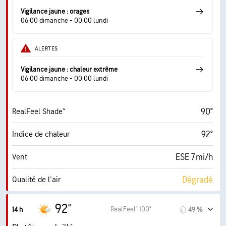
66° F
Point de rosée
Vigilance jaune : orages
06:00 dimanche - 00:00 lundi
9 (Très forte)
AccuLumen Brightness Index™
ALERTES
22 %
Couverture nuageuse
Vigilance jaune : chaleur extrême
10 mi
Visibilité
06:00 dimanche - 00:00 lundi
30000 pi
Plafond nuageux
90°
RealFeel Shade™
92°
Indice de chaleur
ESE 7 mi/h
Vent
Dégradé
Qualité de l'air
8.1 (Très élevé)
Indice UV maximal
92°
RealFeel® 100°
14 h
49 %
18 mi/h
Rafales