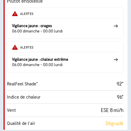
Plutôt ensoleillé
47 %
Humidité
ALERTES
67° F
Point de rosée
Vigilance jaune : orages
06:00 dimanche - 00:00 lundi
9 (Très forte)
AccuLumen Brightness Index™
ALERTES
26 %
Couverture nuageuse
Vigilance jaune : chaleur extrême
10 mi
Visibilité
06:00 dimanche - 00:00 lundi
30000 pi
Plafond nuageux
92°
RealFeel Shade™
96°
Indice de chaleur
ESE 8 mi/h
Vent
Dégradé
Qualité de l'air