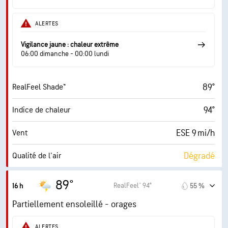
ALERTES
Vigilance jaune : chaleur extrême
06:00 dimanche - 00:00 lundi
89°
RealFeel Shade™
94°
Indice de chaleur
ESE 9 mi/h
Vent
Dégradé
Qualité de l'air
2.6 (Modéré)
Indice UV maximal
89°
RealFeel® 94°
16 h
55 %
22 mi/h
Rafales
Partiellement ensoleillé - orages
47 %
Humidité
ALERTES