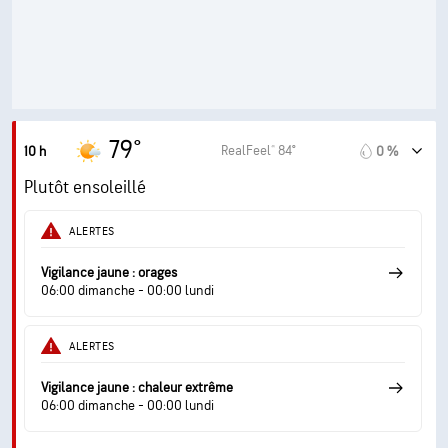
9 (Très forte)
AccuLumen Brightness Index™
7 %
Couverture nuageuse
10 mi
Visibilité
30000 pi
Plafond nuageux
79°
RealFeel® 84°
10 h
0 %
Plutôt ensoleillé
ALERTES
Vigilance jaune : orages
06:00 dimanche - 00:00 lundi
ALERTES
Vigilance jaune : chaleur extrême
06:00 dimanche - 00:00 lundi