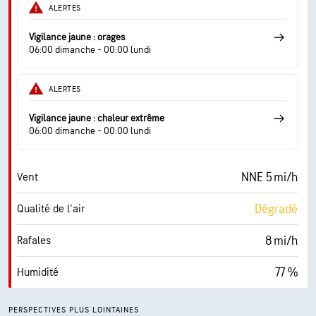
22 %
Couverture nuageuse
ALERTES
10 mi
Visibilité
Vigilance jaune : orages
06:00 dimanche - 00:00 lundi
30000 pi
Plafond nuageux
ALERTES
Vigilance jaune : chaleur extrême
06:00 dimanche - 00:00 lundi
NNE 5 mi/h
Vent
Dégradé
Qualité de l'air
8 mi/h
Rafales
77 %
Humidité
68° F
Point de rosée
PERSPECTIVES PLUS LOINTAINES