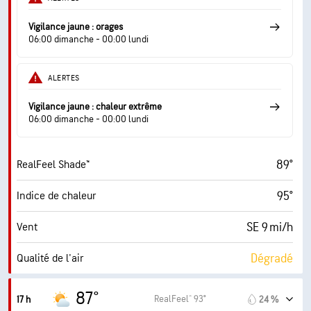
68° F
Point de rosée
Vigilance jaune : orages
06:00 dimanche - 00:00 lundi
6 (Moyenne)
AccuLumen Brightness Index™
ALERTES
70 %
Couverture nuageuse
Vigilance jaune : chaleur extrême
0.02 po
Pluie
06:00 dimanche - 00:00 lundi
6 mi
Visibilité
89°
RealFeel Shade™
7000 pi
Plafond nuageux
95°
Indice de chaleur
SE 9 mi/h
Vent
Dégradé
Qualité de l'air
4.2 (Modéré)
Indice UV maximal
87°
RealFeel® 93°
17 h
24 %