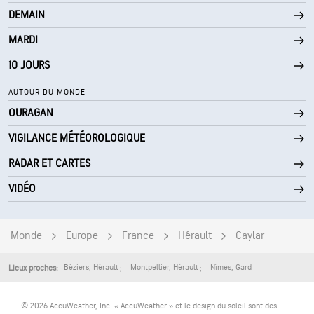
DEMAIN
0 (Sombre)
AccuLumen Brightness Index™
MARDI
8 %
Couverture nuageuse
10 JOURS
7 mi
Visibilité
AUTOUR DU MONDE
OURAGAN
30000 pi
Plafond nuageux
VIGILANCE MÉTÉOROLOGIQUE
RADAR ET CARTES
VIDÉO
Monde
Europe
France
Hérault
Caylar
Béziers
,
Hérault
Montpellier
,
Hérault
Nîmes
,
Gard
Lieux proches:
© 2026 AccuWeather, Inc. « AccuWeather » et le design du soleil sont des