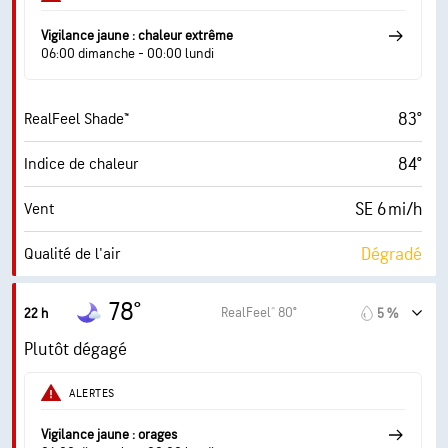
51 %
Couverture nuageuse
Vigilance jaune : chaleur extrême
10 mi
Visibilité
06:00 dimanche - 00:00 lundi
30000 pi
Plafond nuageux
83°
RealFeel Shade™
84°
Indice de chaleur
SE 6 mi/h
Vent
Dégradé
Qualité de l'air
0.0 (Minimum)
Indice UV maximal
78°
RealFeel® 80°
22 h
5 %
10 mi/h
Rafales
Plutôt dégagé
65 %
Humidité
ALERTES
68° F
Point de rosée
Vigilance jaune : orages