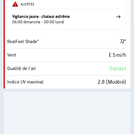
ALERTES
Vigilance jaune : chaleur extrême
06:00 dimanche - 00:00 lundi
72°
RealFeel Shade™
E 5 mi/h
Vent
Correct
Qualité de l'air
2.8 (Modéré)
Indice UV maximal
10 mi/h
Rafales
63 %
Humidité
60° F
Point de rosée