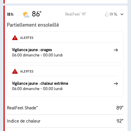
2.8 (Modéré)
Indice UV maximal
86°
RealFeel® 91°
18 h
19 %
17 mi/h
Rafales
Partiellement ensoleillé
61 %
Humidité
ALERTES
72° F
Point de rosée
Vigilance jaune : orages
06:00 dimanche - 00:00 lundi
9 (Très forte)
AccuLumen Brightness Index™
ALERTES
33 %
Couverture nuageuse
Vigilance jaune : chaleur extrême
10 mi
Visibilité
06:00 dimanche - 00:00 lundi
30000 pi
Plafond nuageux
89°
RealFeel Shade™
92°
Indice de chaleur