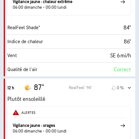
Vigilance jaune : chaleur extrême
30000 pi
Plafond nuageux
06:00 dimanche - 00:00 lundi
84°
RealFeel Shade™
86°
Indice de chaleur
SE 6 mi/h
Vent
Correct
Qualité de l'air
5.6 (Élevé)
Indice UV maximal
87°
RealFeel® 96°
12 h
0 %
15 mi/h
Rafales
Plutôt ensoleillé
52 %
Humidité
ALERTES
65° F
Point de rosée
Vigilance jaune : orages
06:00 dimanche - 00:00 lundi