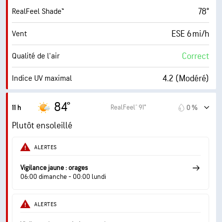
78°
RealFeel Shade™
ESE 6 mi/h
Vent
Correct
Qualité de l'air
4.2 (Modéré)
Indice UV maximal
13 mi/h
Rafales
84°
RealFeel® 91°
11 h
0 %
58 %
Humidité
Plutôt ensoleillé
63° F
Point de rosée
ALERTES
9 (Très forte)
AccuLumen Brightness Index™
Vigilance jaune : orages
06:00 dimanche - 00:00 lundi
13 %
Couverture nuageuse
ALERTES
10 mi
Visibilité