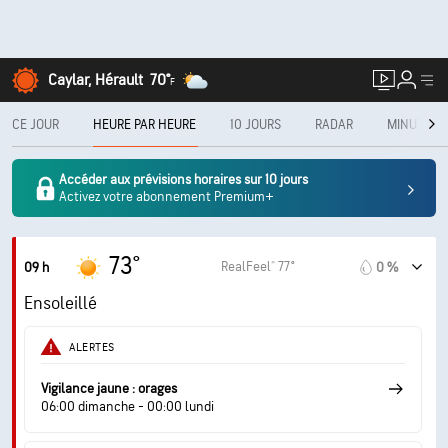
Caylar, Hérault
70°
F
CE JOUR
HEURE PAR HEURE
10 JOURS
RADAR
MINUTECA
Accéder aux prévisions horaires sur 10 jours
Activez votre abonnement Premium+
73°
RealFeel® 77°
09 h
0 %
Ensoleillé
ALERTES
Vigilance jaune : orages
06:00 dimanche - 00:00 lundi