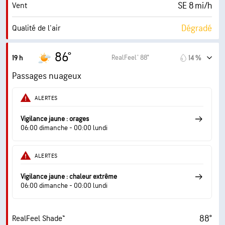
SE 8 mi/h
Vent
Dégradé
Qualité de l'air
1.8 (Minimum)
Indice UV maximal
86°
RealFeel® 88°
19 h
14 %
16 mi/h
Rafales
Passages nuageux
59 %
Humidité
ALERTES
71° F
Point de rosée
Vigilance jaune : orages
06:00 dimanche - 00:00 lundi
8 (Forte)
AccuLumen Brightness Index™
ALERTES
39 %
Couverture nuageuse
Vigilance jaune : chaleur extrême
10 mi
Visibilité
06:00 dimanche - 00:00 lundi
30000 pi
Plafond nuageux
88°
RealFeel Shade™