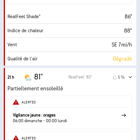
30000 pi
Plafond nuageux
86°
RealFeel Shade™
88°
Indice de chaleur
SE 7 mi/h
Vent
Dégradé
Qualité de l'air
0.0 (Minimum)
Indice UV maximal
81°
RealFeel® 83°
21 h
5 %
13 mi/h
Rafales
Partiellement ensoleillé
58 %
Humidité
ALERTES
68° F
Point de rosée
Vigilance jaune : orages
06:00 dimanche - 00:00 lundi
0 (Sombre)
AccuLumen Brightness Index™
ALERTES