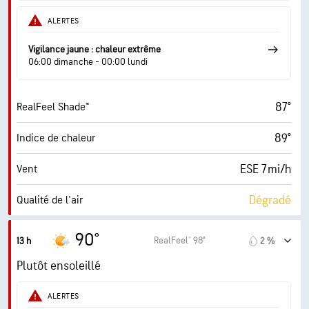
9 (Très forte)
AccuLumen Brightness Index™
ALERTES
19 %
Couverture nuageuse
Vigilance jaune : chaleur extrême
10 mi
Visibilité
06:00 dimanche - 00:00 lundi
30000 pi
Plafond nuageux
87°
RealFeel Shade™
89°
Indice de chaleur
ESE 7 mi/h
Vent
Dégradé
Qualité de l'air
7.4 (Élevé)
Indice UV maximal
90°
RealFeel® 98°
13 h
2 %
16 mi/h
Rafales
Plutôt ensoleillé
49 %
Humidité
ALERTES