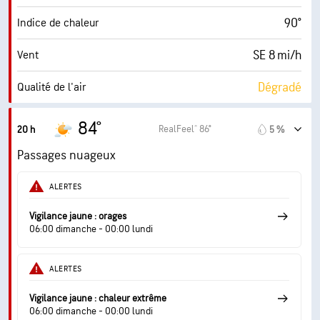
90°
Indice de chaleur
SE 8 mi/h
Vent
Dégradé
Qualité de l'air
0.8 (Minimum)
Indice UV maximal
84°
RealFeel® 86°
20 h
5 %
14 mi/h
Rafales
Passages nuageux
55 %
Humidité
ALERTES
68° F
Point de rosée
Vigilance jaune : orages
06:00 dimanche - 00:00 lundi
4 (Faible)
AccuLumen Brightness Index™
ALERTES
70 %
Couverture nuageuse
Vigilance jaune : chaleur extrême
6 mi
Visibilité
06:00 dimanche - 00:00 lundi