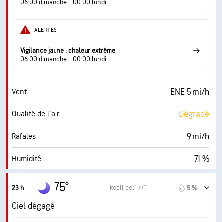
06:00 dimanche - 00:00 lundi
0 (Sombre)
AccuLumen Brightness Index™
ALERTES
37 %
Couverture nuageuse
Vigilance jaune : chaleur extrême
10 mi
Visibilité
06:00 dimanche - 00:00 lundi
30000 pi
Plafond nuageux
ENE 5 mi/h
Vent
Dégradé
Qualité de l'air
9 mi/h
Rafales
71 %
Humidité
68° F
Point de rosée
75°
RealFeel® 77°
23 h
5 %
0 (Sombre)
AccuLumen Brightness Index™
Ciel dégagé