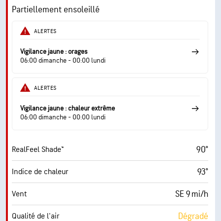
20 mi/h
Rafales
Partiellement ensoleillé
58 %
Humidité
ALERTES
72° F
Point de rosée
Vigilance jaune : orages
06:00 dimanche - 00:00 lundi
9 (Très forte)
AccuLumen Brightness Index™
ALERTES
32 %
Couverture nuageuse
Vigilance jaune : chaleur extrême
0.08 po
Pluie
06:00 dimanche - 00:00 lundi
5 mi
Visibilité
90°
RealFeel Shade™
30000 pi
Plafond nuageux
93°
Indice de chaleur
SE 9 mi/h
Vent
Dégradé
Qualité de l'air