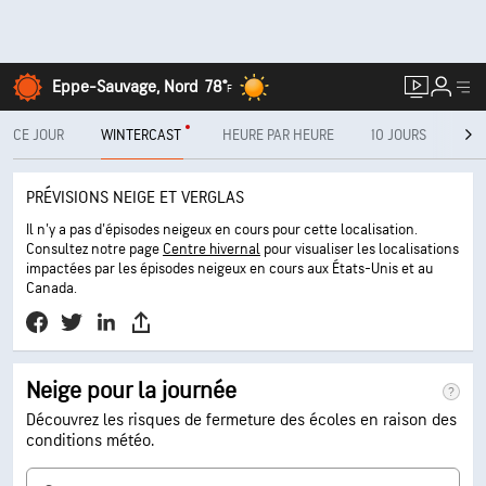
Eppe-Sauvage, Nord
78°
F
CE JOUR
WINTERCAST
HEURE PAR HEURE
10 JOURS
RA
PRÉVISIONS NEIGE ET VERGLAS
Il n'y a pas d'épisodes neigeux en cours pour cette localisation.
Consultez notre page
Centre hivernal
pour visualiser les localisations
impactées par les épisodes neigeux en cours aux États-Unis et au
Canada.
Neige pour la journée
Découvrez les risques de fermeture des écoles en raison des
conditions météo.