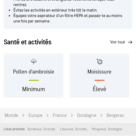
rentrez.
Évitez les activités en extérieur très tôt le matin.
Équipez votre aspirateur d'un filtre HEPA et passez-le au moins
une fois par semaine.
Santé et activités
voir tout
Pollen d’ambroisie
Moisissure
Minimum
Élevé
Monde
Europe
France
Dordogne
Bergerac
Bordeaux
,
Gironde
Libourne
,
Gironde
Périgueux
,
Dordogne
Lieux proches: