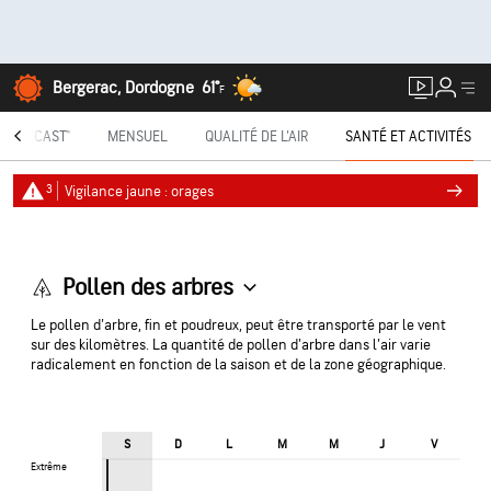
Bergerac, Dordogne
61°
F
INUTECAST®
MENSUEL
QUALITÉ DE L'AIR
SANTÉ ET ACTIVITÉS
3
Vigilance jaune : orages
Pollen des arbres
Le pollen d'arbre, fin et poudreux, peut être transporté par le vent
sur des kilomètres. La quantité de pollen d'arbre dans l'air varie
radicalement en fonction de la saison et de la zone géographique.
S
D
L
M
M
J
V
Extrême
Extrême