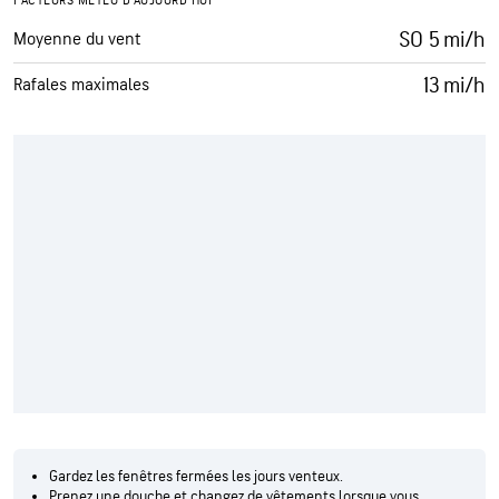
FACTEURS MÉTÉO D'AUJOURD'HUI
SO 5 mi/h
Moyenne du vent
13 mi/h
Rafales maximales
Gardez les fenêtres fermées les jours venteux.
Prenez une douche et changez de vêtements lorsque vous