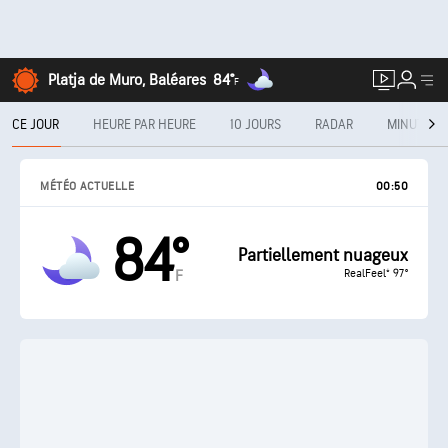
Platja de Muro, Baléares
84°
F
CE JOUR
HEURE PAR HEURE
10 JOURS
RADAR
MINUTECA
MÉTÉO ACTUELLE
00:50
84°
Partiellement nuageux
RealFeel® 97°
F