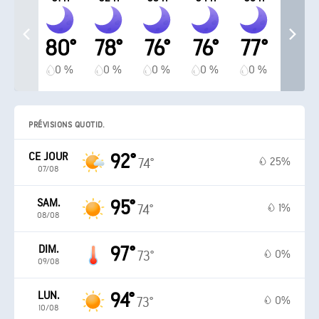
80°
78°
76°
76°
77°
0 %
0 %
0 %
0 %
0 %
PRÉVISIONS QUOTID.
CE JOUR
92°
25%
74°
07/08
SAM.
95°
1%
74°
08/08
DIM.
97°
0%
73°
09/08
LUN.
94°
0%
73°
10/08