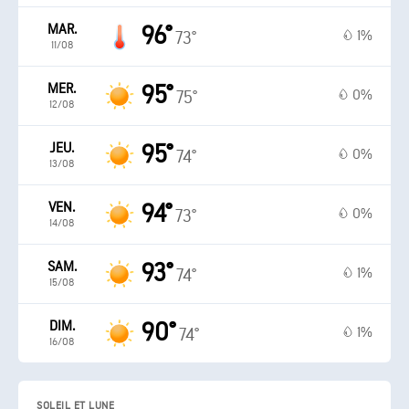
MAR.
96°
1%
73°
11/08
MER.
95°
0%
75°
12/08
JEU.
95°
0%
74°
13/08
VEN.
94°
0%
73°
14/08
SAM.
93°
1%
74°
15/08
DIM.
90°
1%
74°
16/08
SOLEIL ET LUNE