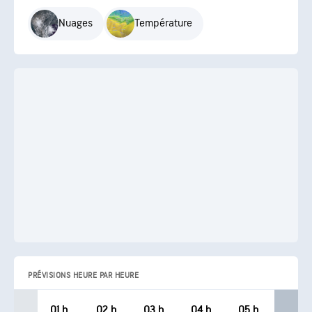
Nuages
Température
PRÉVISIONS HEURE PAR HEURE
01 h
02 h
03 h
04 h
05 h