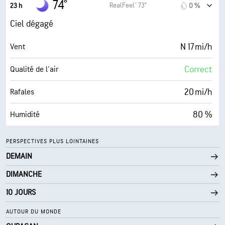
74°
RealFeel® 73°
23 h
0 %
0 (Sombre)
AccuLumen Brightness Index™
Ciel dégagé
0 %
Couverture nuageuse
N 17 mi/h
Vent
10 mi
Visibilité
Correct
Qualité de l'air
30000 pi
Plafond nuageux
20 mi/h
Rafales
80 %
Humidité
68° F
Point de rosée
PERSPECTIVES PLUS LOINTAINES
DEMAIN
0 (Sombre)
AccuLumen Brightness Index™
DIMANCHE
0 %
Couverture nuageuse
10 JOURS
10 mi
Visibilité
AUTOUR DU MONDE