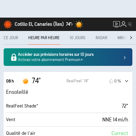
Cotillo El, Canaries (Îles)
74°
F
CE JOUR
HEURE PAR HEURE
10 JOURS
RADAR
MINUTECA
Accéder aux prévisions horaires sur 10 jours
Activez votre abonnement Premium+
74°
RealFeel® 74°
08 h
0 %
Ensoleillé
72°
RealFeel Shade™
NNE 14 mi/h
Vent
Correct
Qualité de l'air