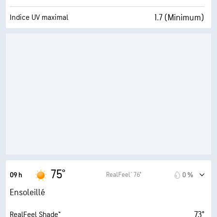
1.7 (Minimum)
Indice UV maximal
16 mi/h
Rafales
76 %
Humidité
66° F
Point de rosée
10 (Très forte)
AccuLumen Brightness Index™
0 %
Couverture nuageuse
10 mi
Visibilité
30000 pi
Plafond nuageux
75°
RealFeel® 76°
09 h
0 %
Ensoleillé
73°
RealFeel Shade™