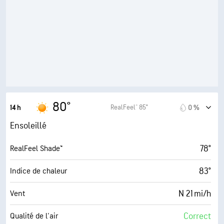
67 %
Humidité
68° F
Point de rosée
10 (Très forte)
AccuLumen Brightness Index™
0 %
Couverture nuageuse
10 mi
Visibilité
80°
RealFeel® 85°
14 h
0 %
30000 pi
Plafond nuageux
Ensoleillé
78°
RealFeel Shade™
83°
Indice de chaleur
N 21 mi/h
Vent
Correct
Qualité de l'air