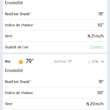
24 mi/h
Rafales
Ensoleillé
67 %
Humidité
78°
RealFeel Shade™
68° F
Point de rosée
82°
Indice de chaleur
10 (Très forte)
AccuLumen Brightness Index™
N 21 mi/h
Vent
0 %
Couverture nuageuse
Correct
Qualité de l'air
10 mi
Visibilité
1.7 (Minimum)
Indice UV maximal
79°
RealFeel® 78°
19 h
0 %
30000 pi
Plafond nuageux
24 mi/h
Rafales
Ensoleillé
68 %
Humidité
78°
RealFeel Shade™
69° F
Point de rosée
80°
Indice de chaleur
10 (Très forte)
AccuLumen Brightness Index™
N 20 mi/h
Vent