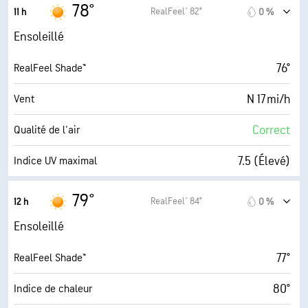
18 mi/h
Rafales
78°
RealFeel® 82°
11 h
0 %
72 %
Humidité
Ensoleillé
67° F
Point de rosée
76°
RealFeel Shade™
10 (Très forte)
AccuLumen Brightness Index™
N 17 mi/h
Vent
0 %
Couverture nuageuse
Correct
Qualité de l'air
10 mi
Visibilité
7.5 (Élevé)
Indice UV maximal
30000 pi
Plafond nuageux
20 mi/h
Rafales
79°
RealFeel® 84°
12 h
0 %
69 %
Humidité
Ensoleillé
67° F
Point de rosée
77°
RealFeel Shade™
10 (Très forte)
AccuLumen Brightness Index™
80°
Indice de chaleur