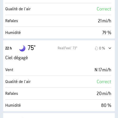
0 (Sombre)
AccuLumen Brightness Index™
Correct
Qualité de l'air
0 %
Couverture nuageuse
21 mi/h
Rafales
10 mi
Visibilité
79 %
Humidité
30000 pi
Plafond nuageux
69° F
Point de rosée
75°
RealFeel® 73°
22 h
0 %
0 (Sombre)
AccuLumen Brightness Index™
Ciel dégagé
0 %
Couverture nuageuse
N 17 mi/h
Vent
10 mi
Visibilité
Correct
Qualité de l'air
30000 pi
Plafond nuageux
20 mi/h
Rafales
80 %
Humidité
68° F
Point de rosée