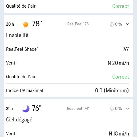
0 %
Couverture nuageuse
Correct
Qualité de l'air
10 mi
Visibilité
0.6 (Minimum)
Indice UV maximal
78°
RealFeel® 76°
20 h
0 %
30000 pi
Plafond nuageux
24 mi/h
Rafales
Ensoleillé
71 %
Humidité
76°
RealFeel Shade™
69° F
Point de rosée
N 20 mi/h
Vent
4 (Faible)
AccuLumen Brightness Index™
Correct
Qualité de l'air
0 %
Couverture nuageuse
0.0 (Minimum)
Indice UV maximal
10 mi
Visibilité
23 mi/h
Rafales
76°
RealFeel® 74°
21 h
0 %
30000 pi
Plafond nuageux
73 %
Humidité
Ciel dégagé
69° F
Point de rosée
N 18 mi/h
Vent