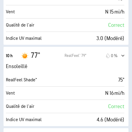
N 15 mi/h
Vent
Correct
Qualité de l'air
3.0 (Modéré)
Indice UV maximal
17 mi/h
Rafales
77°
RealFeel® 79°
10 h
0 %
74 %
Humidité
Ensoleillé
66° F
Point de rosée
75°
RealFeel Shade™
10 (Très forte)
AccuLumen Brightness Index™
N 16 mi/h
Vent
0 %
Couverture nuageuse
Correct
Qualité de l'air
10 mi
Visibilité
4.6 (Modéré)
Indice UV maximal
30000 pi
Plafond nuageux