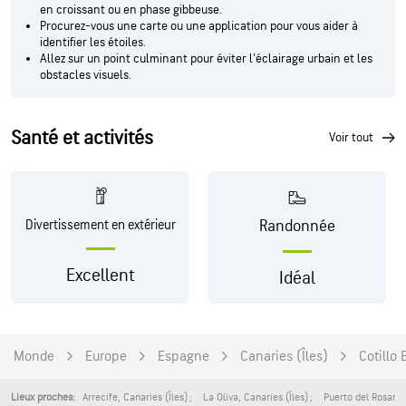
en croissant ou en phase gibbeuse.
Procurez-vous une carte ou une application pour vous aider à
identifier les étoiles.
Allez sur un point culminant pour éviter l'éclairage urbain et les
obstacles visuels.
Santé et activités
voir tout
Randonnée
Divertissement en extérieur
Excellent
Idéal
Monde
Europe
Espagne
Canaries (Îles)
Cotillo 
Arrecife
,
Canaries (Îles)
La Oliva
,
Canaries (Îles)
Puerto del Rosario
Lieux proches: