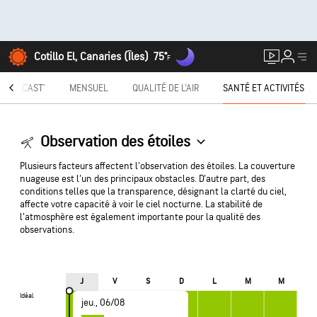
Cotillo El, Canaries (Îles)
75°
F
INUTECAST®
MENSUEL
QUALITÉ DE L'AIR
SANTÉ ET ACTIVITÉS
Observation des étoiles
Plusieurs facteurs affectent l'observation des étoiles. La couverture
nuageuse est l'un des principaux obstacles. D'autre part, des
conditions telles que la transparence, désignant la clarté du ciel,
affecte votre capacité à voir le ciel nocturne. La stabilité de
l'atmosphère est également importante pour la qualité des
observations.
J
V
S
D
L
M
M
Idéal
Idéal
jeu., 06/08