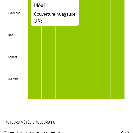
Idéal
Excellent
Excellent
Couverture nuageuse
3 %
Bon
Bon
Correct
Correct
Mauvais
Mauvais
FACTEURS MÉTÉO D'AUJOURD'HUI
3 %
Couverture nuageuse moyenne