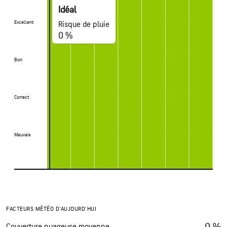
Idéal
Excellent
Excellent
Risque de pluie
0 %
Bon
Bon
Correct
Correct
Mauvais
Mauvais
FACTEURS MÉTÉO D'AUJOURD'HUI
0 %
Couverture nuageuse moyenne