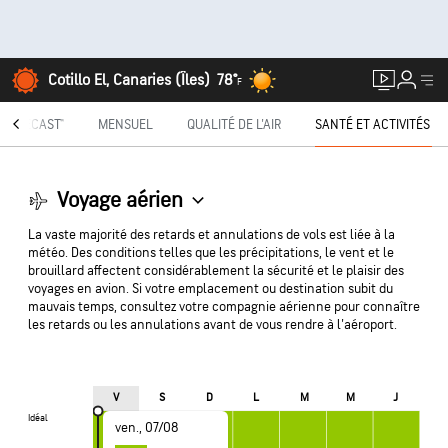
Cotillo El, Canaries (Îles)
78°
F
INUTECAST®
MENSUEL
QUALITÉ DE L'AIR
SANTÉ ET ACTIVITÉS
Voyage aérien
La vaste majorité des retards et annulations de vols est liée à la
météo. Des conditions telles que les précipitations, le vent et le
brouillard affectent considérablement la sécurité et le plaisir des
voyages en avion. Si votre emplacement ou destination subit du
mauvais temps, consultez votre compagnie aérienne pour connaître
les retards ou les annulations avant de vous rendre à l'aéroport.
V
S
D
L
M
M
J
Idéal
Idéal
ven., 07/08