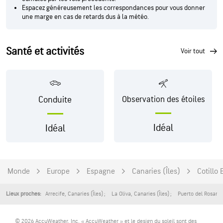
Espacez généreusement les correspondances pour vous donner
une marge en cas de retards dus à la météo.
Santé et activités
voir tout
Conduite
Observation des étoiles
Idéal
Idéal
Monde
Europe
Espagne
Canaries (Îles)
Cotillo 
Arrecife
,
Canaries (Îles)
La Oliva
,
Canaries (Îles)
Puerto del Rosario
Lieux proches:
© 2026 AccuWeather, Inc. « AccuWeather » et le design du soleil sont des