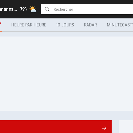
Arrecife, Canaries (Îles)
79°
F
HEURE PAR HEURE
10 JOURS
RADAR
MINUTECAST