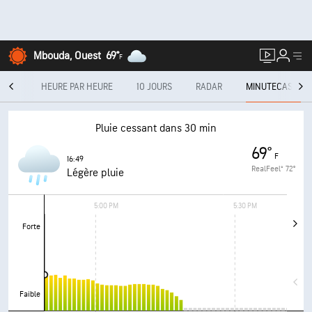
Mbouda, Ouest
69°
F
JOUR
HEURE PAR HEURE
10 JOURS
RADAR
MINUTECAST®
Pluie cessant dans 30 min
69°
F
16:49
RealFeel®
72°
Légère pluie
5:00 PM
5:30 PM
Forte
Faible