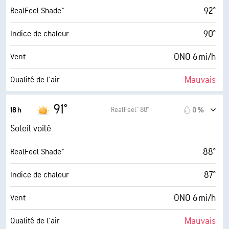
92°
RealFeel Shade™
90°
Indice de chaleur
ONO 6 mi/h
Vent
Mauvais
Qualité de l'air
1.1 (Minimum)
Indice UV maximal
91°
RealFeel® 88°
18 h
0 %
10 mi/h
Rafales
Soleil voilé
17 %
Humidité
88°
RealFeel Shade™
44° F
Point de rosée
87°
Indice de chaleur
5 (Moyenne)
AccuLumen Brightness Index™
ONO 6 mi/h
Vent
0 %
Couverture nuageuse
Mauvais
Qualité de l'air