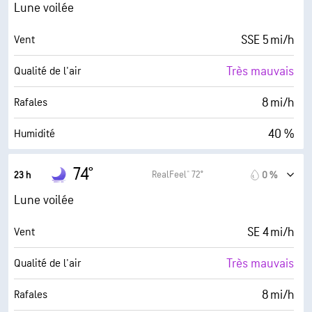
0 (Sombre)
AccuLumen Brightness Index™
Lune voilée
0 %
Couverture nuageuse
SSE 5 mi/h
Vent
6 mi
Visibilité
Très mauvais
Qualité de l'air
30000 pi
Plafond nuageux
8 mi/h
Rafales
40 %
Humidité
49° F
Point de rosée
74°
RealFeel® 72°
23 h
0 %
0 (Sombre)
AccuLumen Brightness Index™
Lune voilée
0 %
Couverture nuageuse
SE 4 mi/h
Vent
6 mi
Visibilité
Très mauvais
Qualité de l'air
30000 pi
Plafond nuageux
8 mi/h
Rafales