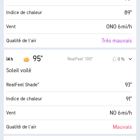
89°
Indice de chaleur
ONO 6 mi/h
Vent
Très mauvais
Qualité de l'air
8.4 (Très élevé)
Indice UV maximal
95°
RealFeel® 100°
14 h
0 %
14 mi/h
Rafales
Soleil voilé
18 %
Humidité
93°
RealFeel Shade™
44° F
Point de rosée
91°
Indice de chaleur
10 (Très forte)
AccuLumen Brightness Index™
NO 6 mi/h
Vent
0 %
Couverture nuageuse
Mauvais
Qualité de l'air
6 mi
Visibilité