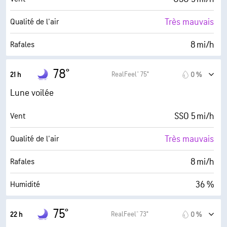
6 mi
Visibilité
Très mauvais
Qualité de l'air
30000 pi
Plafond nuageux
8 mi/h
Rafales
32 %
Humidité
78°
RealFeel® 75°
21 h
0 %
48° F
Point de rosée
Lune voilée
0 (Sombre)
AccuLumen Brightness Index™
SSO 5 mi/h
Vent
0 %
Couverture nuageuse
Très mauvais
Qualité de l'air
6 mi
Visibilité
8 mi/h
Rafales
30000 pi
Plafond nuageux
36 %
Humidité
48° F
Point de rosée
75°
RealFeel® 73°
22 h
0 %