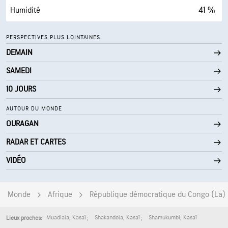
41 %
Humidité
49° F
Point de rosée
PERSPECTIVES PLUS LOINTAINES
DEMAIN
0 (Sombre)
AccuLumen Brightness Index™
SAMEDI
0 %
Couverture nuageuse
10 JOURS
6 mi
Visibilité
AUTOUR DU MONDE
OURAGAN
30000 pi
Plafond nuageux
RADAR ET CARTES
VIDÉO
Monde
Afrique
République démocratique du Congo (La)
Muadiala
,
Kasaï
Shakandola
,
Kasaï
Shamukumbi
,
Kasaï
Lieux proches: