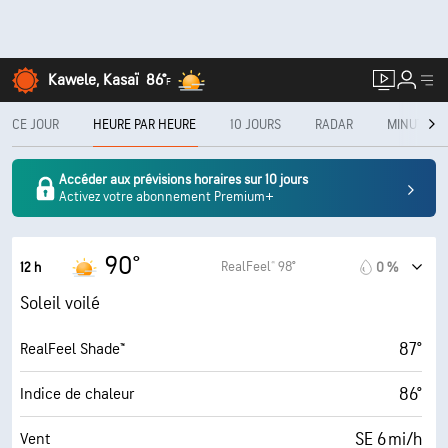
Kawele, Kasaï
86°
F
CE JOUR
HEURE PAR HEURE
10 JOURS
RADAR
MINUTECA
Accéder aux prévisions horaires sur 10 jours
Activez votre abonnement Premium+
90°
RealFeel® 98°
12 h
0 %
Soleil voilé
87°
RealFeel Shade™
86°
Indice de chaleur
SE 6 mi/h
Vent