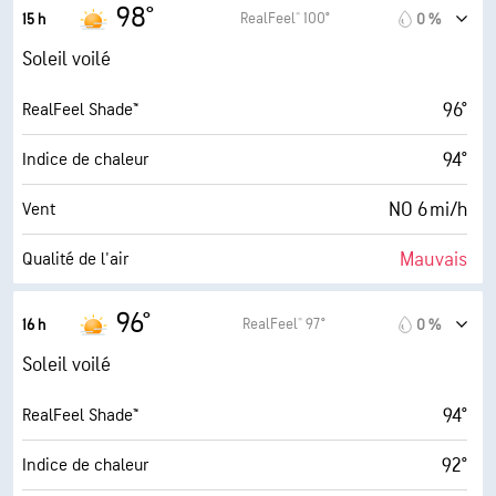
5.8 (Élevé)
Indice UV maximal
98°
RealFeel® 100°
15 h
0 %
30000 pi
Plafond nuageux
13 mi/h
Rafales
Soleil voilé
16 %
Humidité
96°
RealFeel Shade™
43° F
Point de rosée
94°
Indice de chaleur
10 (Très forte)
AccuLumen Brightness Index™
NO 6 mi/h
Vent
1 %
Couverture nuageuse
Mauvais
Qualité de l'air
6 mi
Visibilité
3.8 (Modéré)
Indice UV maximal
96°
RealFeel® 97°
16 h
0 %
30000 pi
Plafond nuageux
13 mi/h
Rafales
Soleil voilé
15 %
Humidité
94°
RealFeel Shade™
43° F
Point de rosée
92°
Indice de chaleur