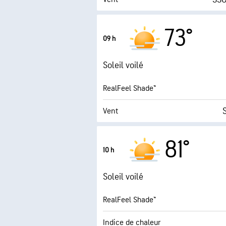
Rafales
73°
09 h
Humidité
Soleil voilé
Point de rosée
RealFeel Shade™
AccuLumen Brightness
Vent
Rafales
81°
10 h
Humidité
Soleil voilé
Point de rosée
RealFeel Shade™
AccuLumen Brightness
Indice de chaleur