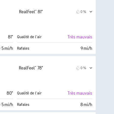
inimum)
0 (Sombre)
AccuLumen Brightness Index™
RealFeel® 81°
0 %
9 mi/h
0 %
Couverture nuageuse
20 %
6 mi
Visibilité
81°
Très mauvais
Qualité de l'air
45° F
30000 pi
Plafond nuageux
 5 mi/h
9 mi/h
Rafales
27 %
0 %
Couverture nuageuse
RealFeel® 78°
0 %
47° F
6 mi
Visibilité
Sombre)
30000 pi
Plafond nuageux
80°
Très mauvais
Qualité de l'air
 5 mi/h
8 mi/h
Rafales