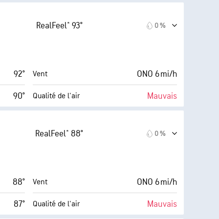
10 (Très
AccuLumen Brightness
inimum)
Index™
forte)
RealFeel® 93°
0 %
12 mi/h
0 %
Couverture nuageuse
16 %
6 mi
Visibilité
92°
ONO 6 mi/h
Vent
43° F
30000 pi
Plafond nuageux
90°
Mauvais
Qualité de l'air
5
AccuLumen Brightness
inimum)
Index™
(Moyenne)
RealFeel® 88°
0 %
10 mi/h
0 %
Couverture nuageuse
17 %
6 mi
Visibilité
88°
ONO 6 mi/h
Vent
44° F
30000 pi
Plafond nuageux
87°
Mauvais
Qualité de l'air