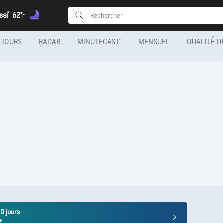
saï
62°
F
 JOURS
RADAR
MINUTECAST®
MENSUEL
QUALITÉ DE
10 jours
+