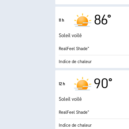
5.8
Indice UV maximal
86°
11 h
Rafales
Soleil voilé
Humidité
RealFeel Shade™
Point de rosée
Indice de chaleur
8.4 (Trè
Indice UV maximal
90°
12 h
Rafales
Soleil voilé
Humidité
RealFeel Shade™
Point de rosée
Indice de chaleur