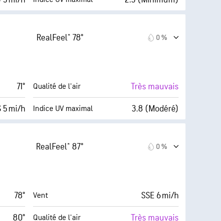
forte)
Index™
12 mi/h
0 %
Couverture nuageuse
RealFeel® 78°
0 %
48 %
6 mi
Visibilité
45° F
30000 pi
Plafond nuageux
71°
Très mauvais
Qualité de l'air
10 (Très
S 5 mi/h
3.8 (Modéré)
Indice UV maximal
forte)
Index™
12 mi/h
0 %
Couverture nuageuse
RealFeel® 87°
0 %
36 %
6 mi
Visibilité
45° F
30000 pi
Plafond nuageux
78°
SSE 6 mi/h
Vent
10 (Très
80°
Très mauvais
Qualité de l'air