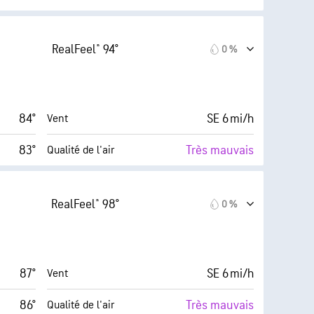
10 (Très
AccuLumen Brightness
 (Élevé)
Index™
forte)
RealFeel® 94°
0 %
13 mi/h
0 %
Couverture nuageuse
28 %
6 mi
Visibilité
84°
SE 6 mi/h
Vent
45° F
30000 pi
Plafond nuageux
83°
Très mauvais
Qualité de l'air
10 (Très
AccuLumen Brightness
s élevé)
Index™
forte)
RealFeel® 98°
0 %
14 mi/h
0 %
Couverture nuageuse
23 %
6 mi
Visibilité
87°
SE 6 mi/h
Vent
44° F
30000 pi
Plafond nuageux
86°
Très mauvais
Qualité de l'air