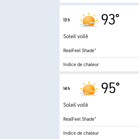
9.5 (Trè
Indice UV maximal
93°
13 h
Rafales
Soleil voilé
Humidité
RealFeel Shade™
Point de rosée
Indice de chaleur
8.4 (Trè
Indice UV maximal
95°
14 h
Rafales
Soleil voilé
Humidité
RealFeel Shade™
Point de rosée
Indice de chaleur