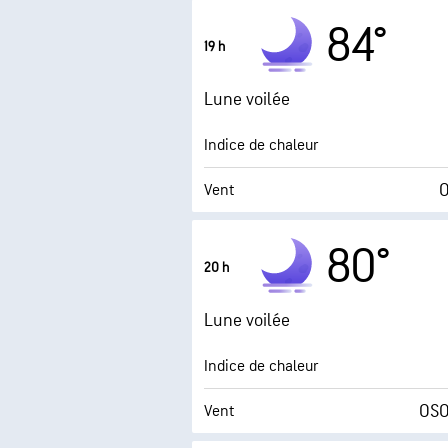
0.0 (M
Indice UV maximal
84°
19 h
Rafales
Lune voilée
Humidité
Indice de chaleur
Point de rosée
O
Vent
Humidité
80°
20 h
Point de rosée
Lune voilée
0 (
AccuLumen Brightness Index™
Indice de chaleur
OSO
Vent