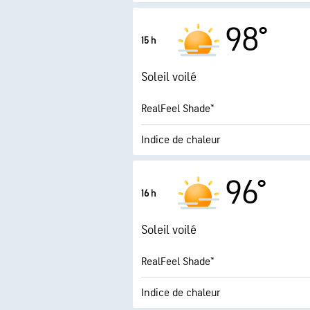
5.8
Indice UV maximal
98°
15 h
Rafales
Soleil voilé
Humidité
RealFeel Shade™
Point de rosée
Indice de chaleur
3.8 (
Indice UV maximal
96°
16 h
Rafales
Soleil voilé
Humidité
RealFeel Shade™
Point de rosée
Indice de chaleur