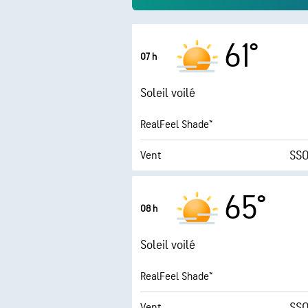
61°
07 h
Soleil voilé
RealFeel Shade™
SSO
Vent
Rafales
65°
08 h
Humidité
Soleil voilé
Point de rosée
RealFeel Shade™
AccuLumen Brightness
SSO
Vent