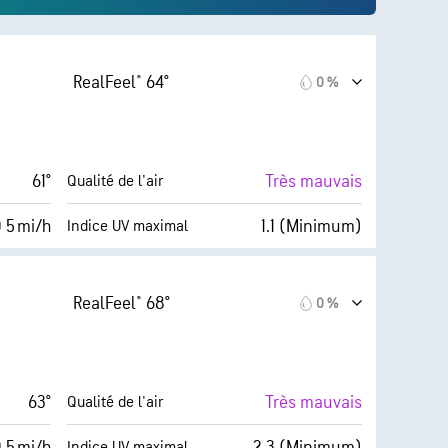
RealFeel® 64°
0 %
61°
Très mauvais
Qualité de l'air
 5 mi/h
1.1 (Minimum)
Indice UV maximal
(Moyenne)
Index™
10 mi/h
0 %
Couverture nuageuse
RealFeel® 68°
0 %
56 %
6 mi
Visibilité
45° F
30000 pi
Plafond nuageux
63°
Très mauvais
Qualité de l'air
5
 5 mi/h
2.3 (Minimum)
Indice UV maximal