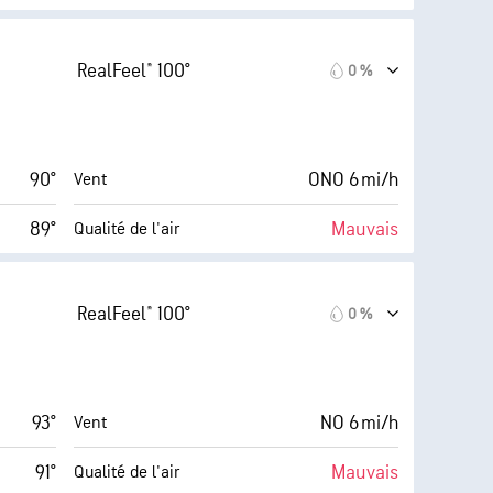
10 (Très
AccuLumen Brightness
s élevé)
Index™
forte)
RealFeel® 100°
0 %
14 mi/h
0 %
Couverture nuageuse
20 %
6 mi
Visibilité
90°
ONO 6 mi/h
Vent
44° F
30000 pi
Plafond nuageux
89°
Mauvais
Qualité de l'air
10 (Très
AccuLumen Brightness
s élevé)
Index™
forte)
RealFeel® 100°
0 %
14 mi/h
0 %
Couverture nuageuse
18 %
6 mi
Visibilité
93°
NO 6 mi/h
Vent
44° F
30000 pi
Plafond nuageux
91°
Mauvais
Qualité de l'air