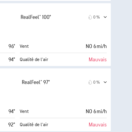
10 (Très
AccuLumen Brightness
 (Élevé)
Index™
forte)
RealFeel® 100°
0 %
13 mi/h
1 %
Couverture nuageuse
16 %
6 mi
Visibilité
96°
NO 6 mi/h
Vent
43° F
30000 pi
Plafond nuageux
94°
Mauvais
Qualité de l'air
10 (Très
AccuLumen Brightness
Modéré)
Index™
forte)
RealFeel® 97°
0 %
13 mi/h
0 %
Couverture nuageuse
15 %
6 mi
Visibilité
94°
NO 6 mi/h
Vent
43° F
30000 pi
Plafond nuageux
92°
Mauvais
Qualité de l'air