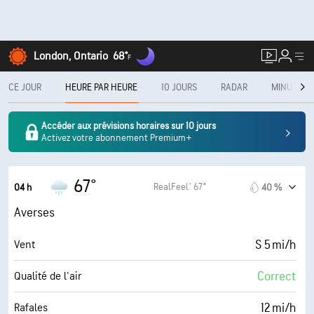
London, Ontario
68°
F
CE JOUR
HEURE PAR HEURE
10 JOURS
RADAR
MINUTECA
Accéder aux prévisions horaires sur 10 jours
Activez votre abonnement Premium+
67°
RealFeel® 67°
04 h
40 %
Averses
S 5 mi/h
Vent
Correct
Qualité de l'air
12 mi/h
Rafales