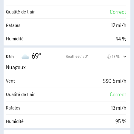
Correct
Qualité de l'air
12 mi/h
Rafales
94 %
Humidité
67° F
Point de rosée
69°
RealFeel® 70°
06 h
17 %
0 (Sombre)
AccuLumen Brightness Index™
Nuageux
100 %
Couverture nuageuse
SSO 5 mi/h
Vent
10 mi
Visibilité
Correct
Qualité de l'air
30000 pi
Plafond nuageux
13 mi/h
Rafales
95 %
Humidité