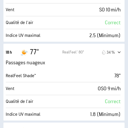
6 (Moyenne)
AccuLumen Brightness Index™
SO 10 mi/h
Vent
70 %
Couverture nuageuse
Correct
Qualité de l'air
10 mi
Visibilité
2.5 (Minimum)
Indice UV maximal
30000 pi
Plafond nuageux
21 mi/h
Rafales
77°
RealFeel® 80°
18 h
34 %
78 %
Humidité
Passages nuageux
70° F
Point de rosée
78°
RealFeel Shade™
6 (Moyenne)
AccuLumen Brightness Index™
OSO 9 mi/h
Vent
70 %
Couverture nuageuse
Correct
Qualité de l'air
10 mi
Visibilité
1.8 (Minimum)
Indice UV maximal
30000 pi
Plafond nuageux
18 mi/h
Rafales