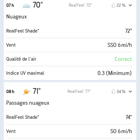
67° F
Point de rosée
70°
RealFeel® 72°
07 h
22 %
0 (Sombre)
AccuLumen Brightness Index™
Nuageux
95 %
Couverture nuageuse
72°
RealFeel Shade™
10 mi
Visibilité
SSO 6 mi/h
Vent
7000 pi
Plafond nuageux
Correct
Qualité de l'air
0.3 (Minimum)
Indice UV maximal
14 mi/h
Rafales
71°
RealFeel® 77°
08 h
34 %
95 %
Humidité
Passages nuageux
68° F
Point de rosée
74°
RealFeel Shade™
1 (Sombre)
AccuLumen Brightness Index™
SO 6 mi/h
Vent