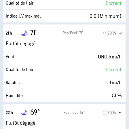
46 %
Couverture nuageuse
Correct
Qualité de l'air
10 mi
Visibilité
0.0 (Minimum)
Indice UV maximal
30000 pi
Plafond nuageux
14 mi/h
Rafales
71°
RealFeel® 71°
21 h
20 %
76 %
Humidité
Plutôt dégagé
66° F
Point de rosée
ONO 5 mi/h
Vent
0 (Sombre)
AccuLumen Brightness Index™
Correct
Qualité de l'air
45 %
Couverture nuageuse
13 mi/h
Rafales
10 mi
Visibilité
81 %
Humidité
30000 pi
Plafond nuageux
65° F
Point de rosée
69°
RealFeel® 69°
22 h
20 %
0 (Sombre)
AccuLumen Brightness Index™
Plutôt dégagé