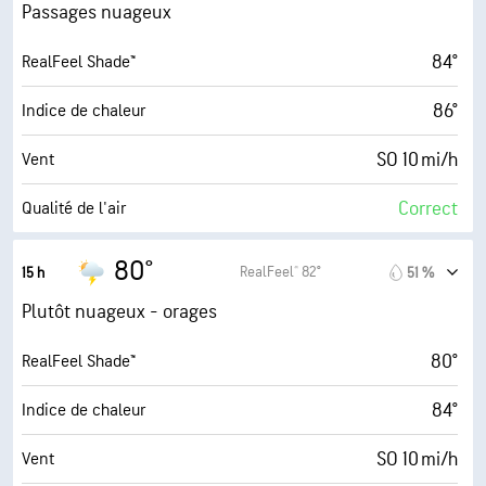
23 mi/h
Rafales
Passages nuageux
76 %
Humidité
84°
RealFeel Shade™
71° F
Point de rosée
86°
Indice de chaleur
6 (Moyenne)
AccuLumen Brightness Index™
SO 10 mi/h
Vent
70 %
Couverture nuageuse
Correct
Qualité de l'air
10 mi
Visibilité
3.3 (Modéré)
Indice UV maximal
80°
RealFeel® 82°
15 h
51 %
1800 pi
Plafond nuageux
23 mi/h
Rafales
Plutôt nuageux - orages
70 %
Humidité
80°
RealFeel Shade™
71° F
Point de rosée
84°
Indice de chaleur
6 (Moyenne)
AccuLumen Brightness Index™
SO 10 mi/h
Vent