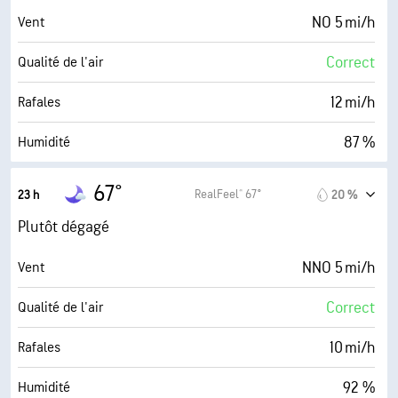
26 %
Couverture nuageuse
NO 5 mi/h
Vent
10 mi
Visibilité
Correct
Qualité de l'air
30000 pi
Plafond nuageux
12 mi/h
Rafales
87 %
Humidité
65° F
Point de rosée
67°
RealFeel® 67°
23 h
20 %
0 (Sombre)
AccuLumen Brightness Index™
Plutôt dégagé
26 %
Couverture nuageuse
NNO 5 mi/h
Vent
10 mi
Visibilité
Correct
Qualité de l'air
30000 pi
Plafond nuageux
10 mi/h
Rafales
92 %
Humidité