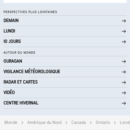
65° F
Point de rosée
PERSPECTIVES PLUS LOINTAINES
DEMAIN
0 (Sombre)
AccuLumen Brightness Index™
LUNDI
26 %
Couverture nuageuse
10 JOURS
10 mi
Visibilité
AUTOUR DU MONDE
OURAGAN
30000 pi
Plafond nuageux
VIGILANCE MÉTÉOROLOGIQUE
RADAR ET CARTES
VIDÉO
CENTRE HIVERNAL
Monde
Amérique du Nord
Canada
Ontario
Lond