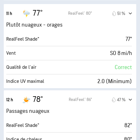
1800 pi
Plafond nuageux
77°
RealFeel® 80°
11 h
51 %
Plutôt nuageux - orages
77°
RealFeel Shade™
SO 8 mi/h
Vent
Correct
Qualité de l'air
2.0 (Minimum)
Indice UV maximal
21 mi/h
Rafales
78°
RealFeel® 86°
12 h
47 %
83 %
Humidité
Passages nuageux
71° F
Point de rosée
82°
RealFeel Shade™
6 (Moyenne)
AccuLumen Brightness Index™
80°
Indice de chaleur