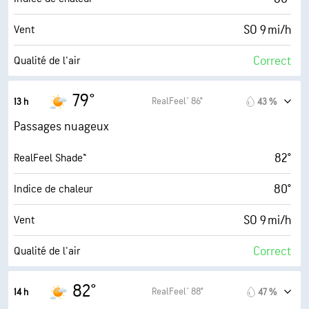
70 %
Couverture nuageuse
SO 9 mi/h
Vent
0.08 po
Pluie
Correct
Qualité de l'air
5 mi
Visibilité
3.3 (Modéré)
Indice UV maximal
79°
RealFeel® 86°
13 h
43 %
1800 pi
Plafond nuageux
22 mi/h
Rafales
Passages nuageux
79 %
Humidité
82°
RealFeel Shade™
72° F
Point de rosée
80°
Indice de chaleur
6 (Moyenne)
AccuLumen Brightness Index™
SO 9 mi/h
Vent
70 %
Couverture nuageuse
Correct
Qualité de l'air
10 mi
Visibilité
3.6 (Modéré)
Indice UV maximal
82°
RealFeel® 88°
14 h
47 %
1800 pi
Plafond nuageux