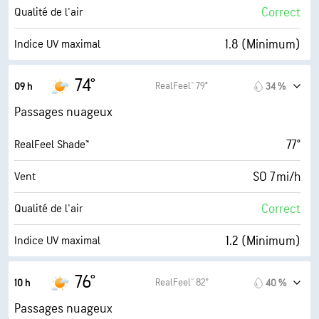
95 %
Couverture nuageuse
Correct
Qualité de l'air
10 mi
Visibilité
1.8 (Minimum)
Indice UV maximal
7000 pi
Plafond nuageux
15 mi/h
Rafales
74°
RealFeel® 79°
09 h
34 %
93 %
Humidité
Passages nuageux
69° F
Point de rosée
77°
RealFeel Shade™
7 (Forte)
AccuLumen Brightness Index™
SO 7 mi/h
Vent
56 %
Couverture nuageuse
Correct
Qualité de l'air
10 mi
Visibilité
1.2 (Minimum)
Indice UV maximal
30000 pi
Plafond nuageux
17 mi/h
Rafales
76°
RealFeel® 82°
10 h
40 %
90 %
Humidité
Passages nuageux