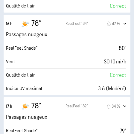
70 %
Couverture nuageuse
Correct
Qualité de l'air
10 mi
Visibilité
2.0 (Minimum)
Indice UV maximal
78°
RealFeel® 84°
16 h
47 %
1800 pi
Plafond nuageux
24 mi/h
Rafales
Passages nuageux
80 %
Humidité
80°
RealFeel Shade™
73° F
Point de rosée
SO 10 mi/h
Vent
6 (Moyenne)
AccuLumen Brightness Index™
Correct
Qualité de l'air
70 %
Couverture nuageuse
3.6 (Modéré)
Indice UV maximal
0.17 po
Pluie
23 mi/h
Rafales
78°
RealFeel® 82°
17 h
34 %
4 mi
Visibilité
79 %
Humidité
Passages nuageux
1800 pi
Plafond nuageux
71° F
Point de rosée
79°
RealFeel Shade™