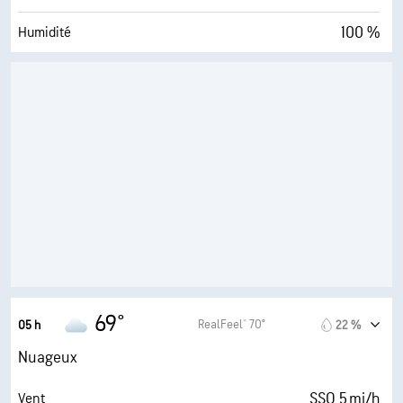
100 %
Humidité
67° F
Point de rosée
0 (Sombre)
AccuLumen Brightness Index™
100 %
Couverture nuageuse
10 mi
Visibilité
4000 pi
Plafond nuageux
69°
RealFeel® 70°
05 h
22 %
Nuageux
SSO 5 mi/h
Vent