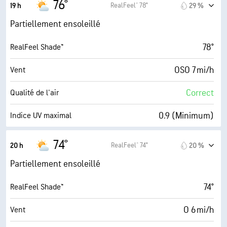
76°
RealFeel® 78°
19 h
29 %
74 %
Humidité
Partiellement ensoleillé
69° F
Point de rosée
78°
RealFeel Shade™
7 (Forte)
AccuLumen Brightness Index™
OSO 7 mi/h
Vent
60 %
Couverture nuageuse
Correct
Qualité de l'air
10 mi
Visibilité
0.9 (Minimum)
Indice UV maximal
30000 pi
Plafond nuageux
17 mi/h
Rafales
74°
RealFeel® 74°
20 h
20 %
74 %
Humidité
Partiellement ensoleillé
67° F
Point de rosée
74°
RealFeel Shade™
5 (Moyenne)
AccuLumen Brightness Index™
O 6 mi/h
Vent