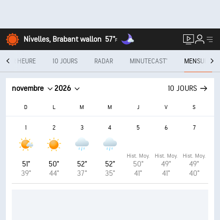
Nivelles, Brabant wallon
57°
F
E PAR HEURE
10 JOURS
RADAR
MINUTECAST®
MENSUEL
novembre
2026
10 JOURS
D
L
M
M
J
V
S
1
2
3
4
5
6
7
Hist. Moy.
Hist. Moy.
Hist. Moy.
51°
50°
52°
52°
50°
49°
49°
39°
44°
37°
35°
41°
41°
40°