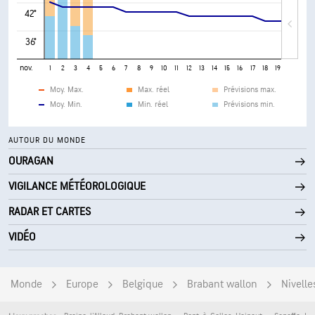
42°
36°
nov.
1
2
3
4
5
6
7
8
9
10
11
12
13
14
15
16
17
18
19
20
21
Moy. Max.
Max. réel
Prévisions max.
Moy. Min.
Min. réel
Prévisions min.
AUTOUR DU MONDE
OURAGAN
VIGILANCE MÉTÉOROLOGIQUE
RADAR ET CARTES
VIDÉO
Monde
Europe
Belgique
Brabant wallon
Nivelle