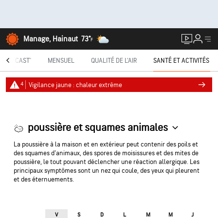
Manage, Hainaut
73°
F
INUTECAST®
MENSUEL
QUALITÉ DE L'AIR
SANTÉ ET ACTIVITÉS
4
Vigilance jaune : chaleur extrême
poussière et squames animales
La poussière à la maison et en extérieur peut contenir des poils et
des squames d'animaux, des spores de moisissures et des mites de
poussière, le tout pouvant déclencher une réaction allergique. Les
principaux symptômes sont un nez qui coule, des yeux qui pleurent
et des éternuements.
V
S
D
L
M
M
J