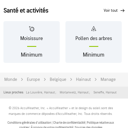
Santé et activités
voir tout
Moisissure
Pollen des arbres
Minimum
Minimum
Monde
Europe
Belgique
Hainaut
Manage
La Louvière
,
Hainaut
Morlanwelz
,
Hainaut
Seneffe
,
Hainaut
Lieux proches:
© 2026 AccuWeather, Inc. « AccuWeather » et le design du soleil sont des
marques de commerce déposées d’AccuWeather, Inc. Tous droits réservés.
Conditions générales d'utilisation
|
Charte de confidentialité
|
Politique relative aux
cookies
|
À propos de votre confidentialité
|
Sources des données