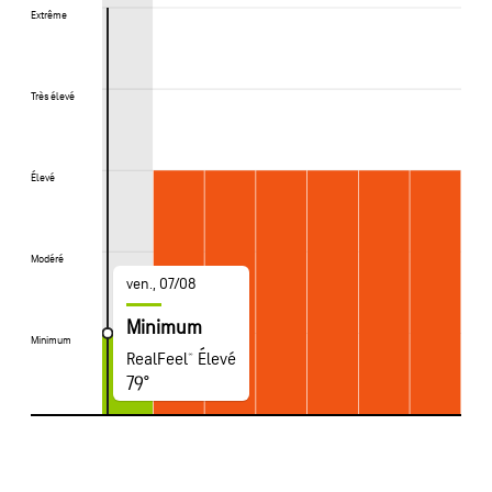
Extrême
Extrême
Très élevé
Très élevé
Élevé
Élevé
Modéré
Modéré
ven., 07/08
Minimum
Minimum
Minimum
RealFeel® Élevé
79°