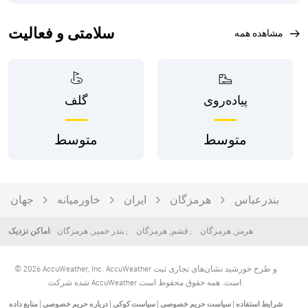
سلامتی و فعالیت
مشاهده همه
پیاده‌روی
گلف
متوسط
متوسط
بندرعباس
هرمزگان
ایران
خاورمیانه
جهان
هرمز
,
هرمزگان
قشم
,
هرمزگان
بندر خمیر
,
هرمزگان
اماکن نزدیک:
© 2026 AccuWeather, Inc. AccuWeather و طرح خورشید نشان‌های تجاری ثبت
شده شرکت AccuWeather است. همه حقوق محفوظ است.
شرایط استفاده
|
سیاست حریم خصوصی
|
سیاست کوکی
|
درباره حریم خصوصی
|
منابع داده