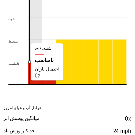
خوب
خوب
متوسط
متوسط
شنبه, 5/17
نامناسب
نامناسب
نامناسب
احتمال باران
0٪
عوامل آب و هوای امروز
0٪
میانگین پوشش ابر
24‎ mph
حداکثر وزش باد