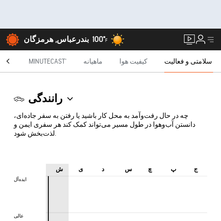
100°
بندرعباس, هرمزگان
F
سلامتی و فعالیت
کیفیت هوا
ماهیانه
MINUTECAST®
رادار
رانندگی
چه در حال رفت‌وآمد به محل کار باشید یا رفتن به سفر جاده‌ای،
دانستن آب‌وهوا در طول مسیر می‌تواند کمک کند هر سفری ایمن و
لذت‌بخش شود.
ج
پ
چ
س
د
ی
ش
ایده‌آل
ایده‌آل
عالی
عالی