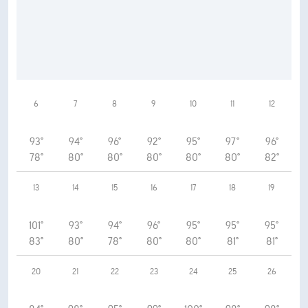
6
7
8
9
10
11
12
93°
94°
96°
92°
95°
97°
96°
78°
80°
80°
80°
80°
80°
82°
13
14
15
16
17
18
19
101°
93°
94°
96°
95°
95°
95°
83°
80°
78°
80°
80°
81°
81°
20
21
22
23
24
25
26