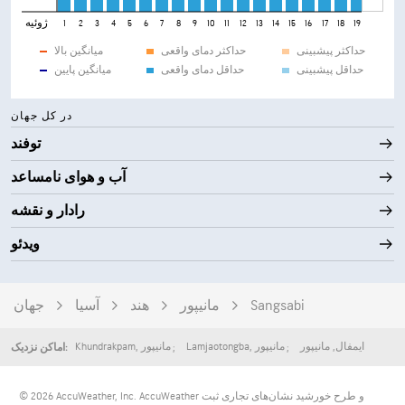
ژوئیه
1
2
3
4
5
6
7
8
9
10
11
12
13
14
15
16
17
18
19
20
21
حداکثر پیشبینی
حداکثر دمای واقعی
میانگین بالا
حداقل پیشبینی
حداقل دمای واقعی
میانگین پایین
در کل جهان
توفند
آب و هوای نامساعد
رادار و نقشه
ویدئو
Sangsabi
مانیپور
هند
آسیا
جهان
ایمفال
,
مانیپور
مانیپور
,
Lamjaotongba
مانیپور
,
Khundrakpam
اماکن نزدیک:
© 2026 AccuWeather, Inc. AccuWeather و طرح خورشید نشان‌های تجاری ثبت