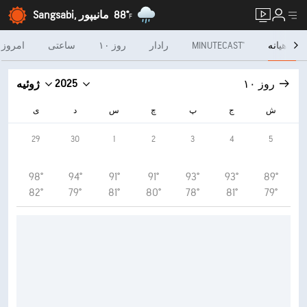
88°
Sangsabi, مانیپور
F
ماهیانه
MINUTECAST®
رادار
۱۰ روز
ساعتی
امروز
2025
۱۰ روز
ژوئیه
ش
ج
پ
چ
س
د
ی
29
30
1
2
3
4
5
98°
94°
91°
91°
93°
93°
89°
82°
79°
81°
80°
78°
81°
79°