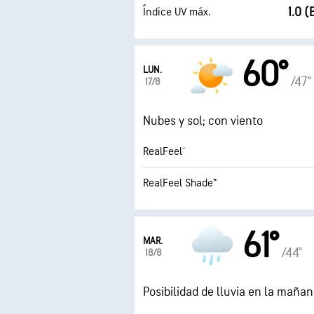
1.0 
Índice UV máx.
60°
LUN.
/47°
17/8
Nubes y sol; con viento
RealFeel®
RealFeel Shade™
61°
MAR.
/44°
18/8
Posibilidad de lluvia en la maña