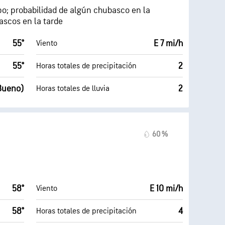
po; probabilidad de algún chubasco en la
scos en la tarde
55°
E 7 mi/h
Viento
55°
2
Horas totales de precipitación
(Bueno)
2
Horas totales de lluvia
60 %
58°
E 10 mi/h
Viento
58°
4
Horas totales de precipitación