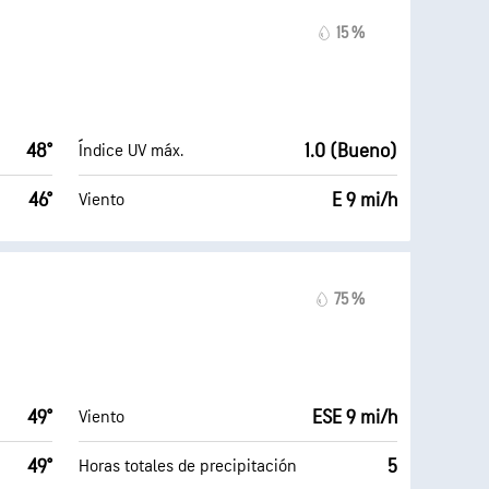
15 %
48°
1.0 (Bueno)
Índice UV máx.
46°
E 9 mi/h
Viento
75 %
49°
ESE 9 mi/h
Viento
49°
5
Horas totales de precipitación