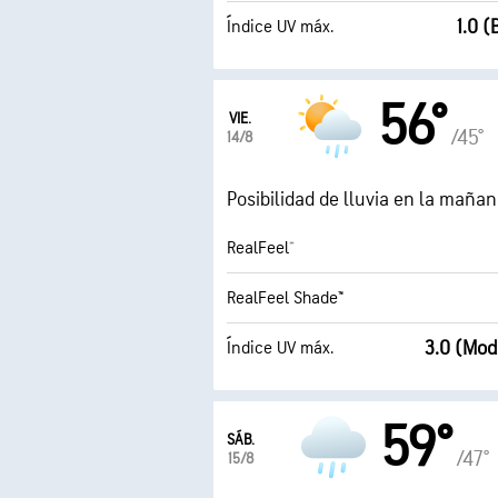
1.0 
Índice UV máx.
56°
VIE.
/45°
14/8
Posibilidad de lluvia en la maña
RealFeel®
RealFeel Shade™
3.0 (Mod
Índice UV máx.
59°
SÁB.
/47°
15/8