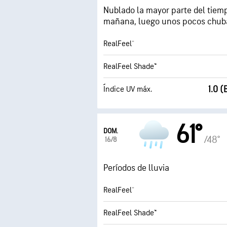
Nublado la mayor parte del tiem
mañana, luego unos pocos chuba
RealFeel®
RealFeel Shade™
1.0 
Índice UV máx.
61°
DOM.
/48°
16/8
Períodos de lluvia
RealFeel®
RealFeel Shade™