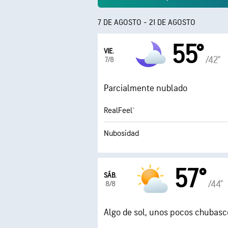
7 DE AGOSTO - 21 DE AGOSTO
55°
VIE.
/42°
7/8
Parcialmente nublado
RealFeel®
Nubosidad
57°
SÁB.
/44°
8/8
Algo de sol, unos pocos chubasco