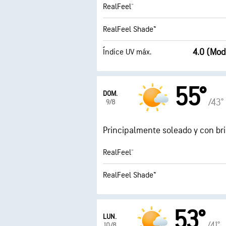
RealFeel®
RealFeel Shade™
4.0 (Mod
Índice UV máx.
55°
DOM.
/43°
9/8
Principalmente soleado y con br
RealFeel®
RealFeel Shade™
53°
LUN.
/41°
10/8