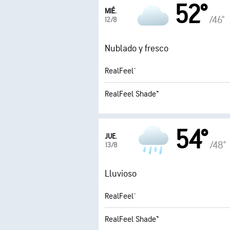
52°
MIÉ.
/46°
12/8
Nublado y fresco
RealFeel®
RealFeel Shade™
54°
JUE.
/48°
13/8
Lluvioso
RealFeel®
RealFeel Shade™