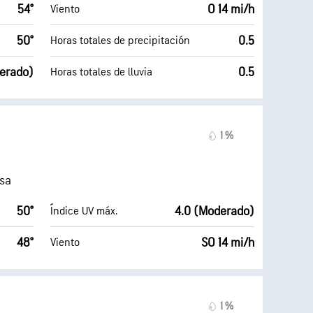
54°
O 14 mi/h
Viento
50°
0.5
Horas totales de precipitación
erado)
0.5
Horas totales de lluvia
1 %
isa
50°
4.0 (Moderado)
Índice UV máx.
48°
SO 14 mi/h
Viento
1 %