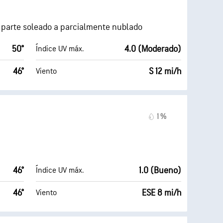
a parte soleado a parcialmente nublado
50°
4.0 (Moderado)
Índice UV máx.
46°
S 12 mi/h
Viento
1 %
46°
1.0 (Bueno)
Índice UV máx.
46°
ESE 8 mi/h
Viento