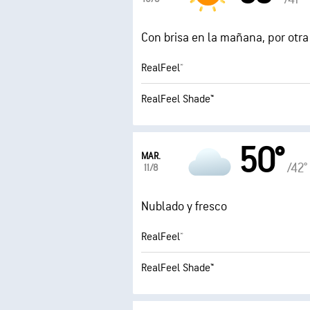
Con brisa en la mañana, por otr
RealFeel®
RealFeel Shade™
50°
MAR.
/42°
11/8
Nublado y fresco
RealFeel®
RealFeel Shade™