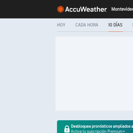
HOY
CADA HORA
10 DÍAS
Desbloquea pronósticos ampliados a
Activa tu suscripción Premium+