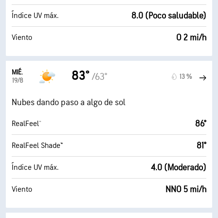
8.0 (Poco saludable)
Índice UV máx.
O 2 mi/h
Viento
MIÉ.
83°
/63°
13 %
19/8
Nubes dando paso a algo de sol
86°
RealFeel®
81°
RealFeel Shade™
4.0 (Moderado)
Índice UV máx.
NNO 5 mi/h
Viento