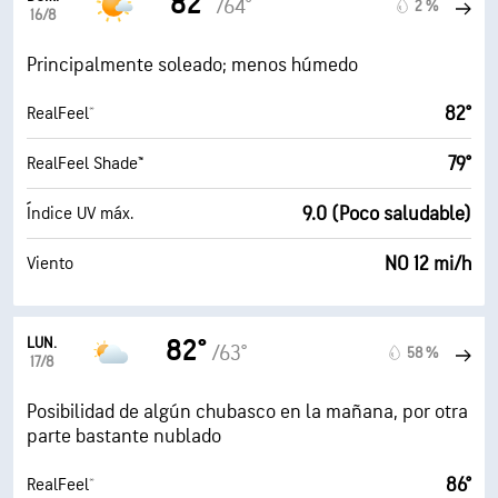
82°
/64°
2 %
16/8
Principalmente soleado; menos húmedo
82°
RealFeel®
79°
RealFeel Shade™
9.0 (Poco saludable)
Índice UV máx.
NO 12 mi/h
Viento
LUN.
82°
/63°
58 %
17/8
Posibilidad de algún chubasco en la mañana, por otra
parte bastante nublado
86°
RealFeel®