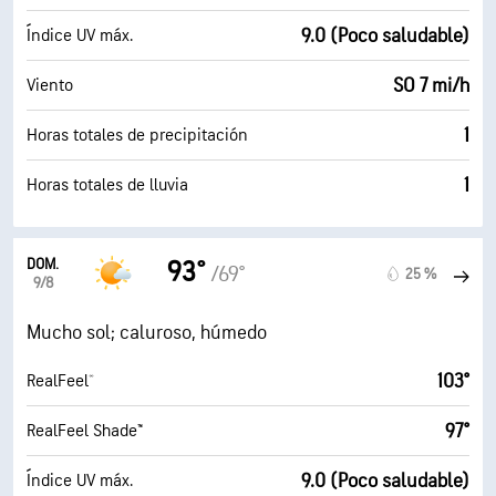
9.0 (Poco saludable)
Índice UV máx.
SO 7 mi/h
Viento
1
Horas totales de precipitación
1
Horas totales de lluvia
DOM.
93°
/69°
25 %
9/8
Mucho sol; caluroso, húmedo
103°
RealFeel®
97°
RealFeel Shade™
9.0 (Poco saludable)
Índice UV máx.