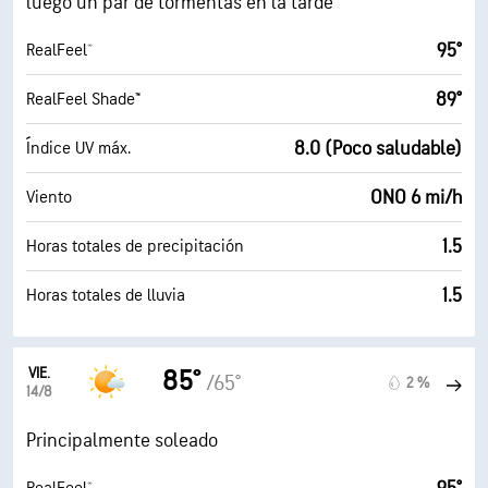
luego un par de tormentas en la tarde
95°
RealFeel®
89°
RealFeel Shade™
8.0 (Poco saludable)
Índice UV máx.
ONO 6 mi/h
Viento
1.5
Horas totales de precipitación
1.5
Horas totales de lluvia
VIE.
85°
/65°
2 %
14/8
Principalmente soleado