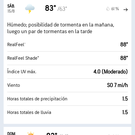
SÁB.
83°
/63°
61 %
15/8
Húmedo; posibilidad de tormenta en la mañana,
luego un par de tormentas en la tarde
88°
RealFeel®
88°
RealFeel Shade™
4.0 (Moderado)
Índice UV máx.
SO 7 mi/h
Viento
1.5
Horas totales de precipitación
1.5
Horas totales de lluvia
DOM.