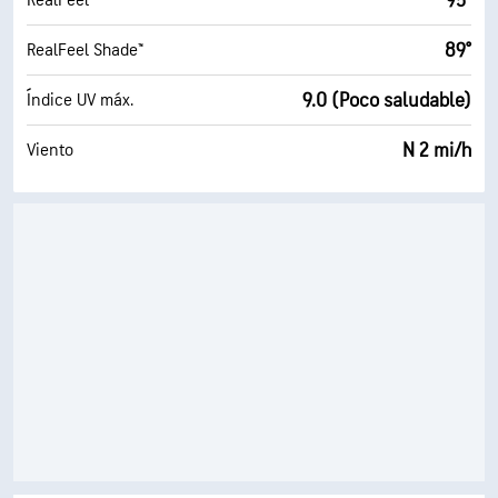
95°
RealFeel®
89°
RealFeel Shade™
9.0 (Poco saludable)
Índice UV máx.
N 2 mi/h
Viento