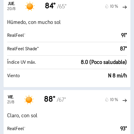
JUE.
84°
/65°
10 %
20/8
Húmedo, con mucho sol
91°
RealFeel®
87°
RealFeel Shade™
8.0 (Poco saludable)
Índice UV máx.
N 8 mi/h
Viento
VIE.
88°
/67°
10 %
21/8
Claro, con sol
93°
RealFeel®