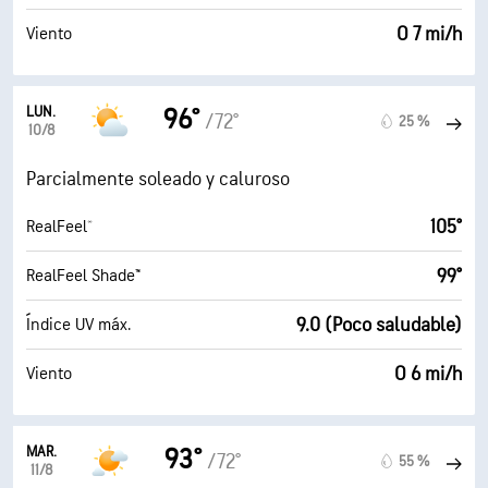
O 7 mi/h
Viento
LUN.
96°
/72°
25 %
10/8
Parcialmente soleado y caluroso
105°
RealFeel®
99°
RealFeel Shade™
9.0 (Poco saludable)
Índice UV máx.
O 6 mi/h
Viento
MAR.
93°
/72°
55 %
11/8