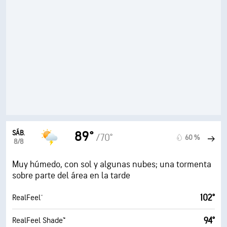
SÁB.
89°
/70°
60 %
8/8
Muy húmedo, con sol y algunas nubes; una tormenta
sobre parte del área en la tarde
102°
RealFeel®
94°
RealFeel Shade™