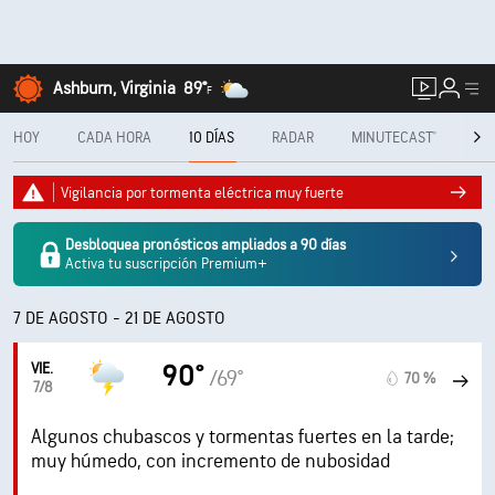
Ashburn, Virginia
89°
F
HOY
CADA HORA
10 DÍAS
RADAR
MINUTECAST®
ME
Vigilancia por tormenta eléctrica muy fuerte
Desbloquea pronósticos ampliados a 90 días
Activa tu suscripción Premium+
7 DE AGOSTO - 21 DE AGOSTO
VIE.
90°
/69°
70 %
7/8
Algunos chubascos y tormentas fuertes en la tarde;
muy húmedo, con incremento de nubosidad