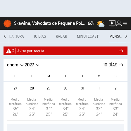
Skawina, Voivodato de Pequeña Polonia
66°
F
CADA HORA
10 DÍAS
RADAR
MINUTECAST®
MENSUAL
2
Aviso por sequía
enero
2027
10 DÍAS
D
L
M
X
J
V
S
27
28
29
30
31
1
2
Media 
Media 
Media 
Media 
Media 
Media 
Media 
histórica
histórica
histórica
histórica
histórica
histórica
histórica
35°
34°
34°
34°
34°
33°
33°
26°
25°
25°
25°
25°
24°
24°