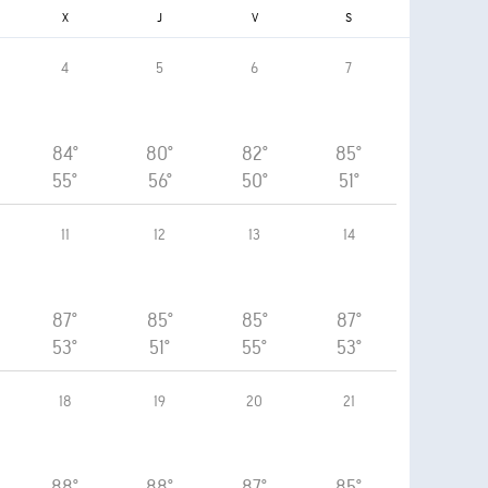
X
J
V
S
4
5
6
7
84°
80°
82°
85°
55°
56°
50°
51°
11
12
13
14
87°
85°
85°
87°
53°
51°
55°
53°
18
19
20
21
88°
88°
87°
85°