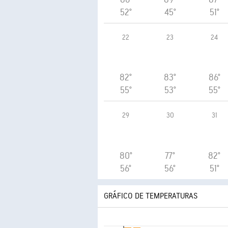
52°
45°
51°
22
23
24
82°
83°
86°
55°
53°
55°
29
30
31
80°
77°
82°
56°
56°
51°
GRÁFICO DE TEMPERATURAS