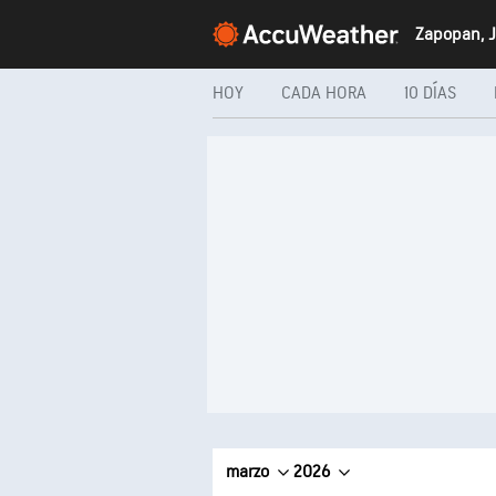
Zapopan, J
HOY
CADA HORA
10 DÍAS
marzo
2026