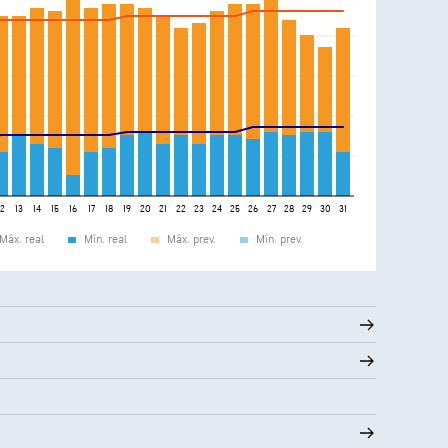
12
13
14
15
16
17
18
19
20
21
22
23
24
25
26
27
28
29
30
31
Máx. real
Mín. real
Máx. prev.
Mín. prev.