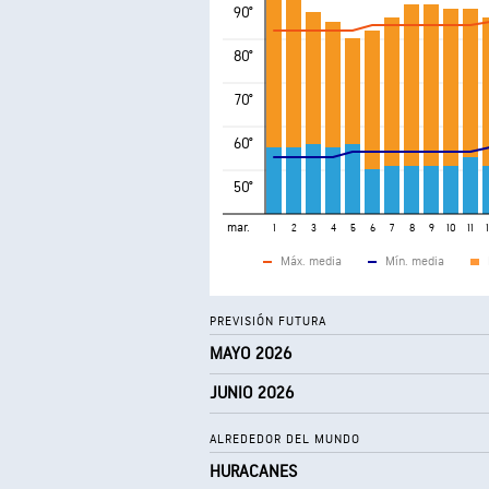
90°
80°
70°
60°
50°
mar.
1
2
3
4
5
6
7
8
9
10
11
Máx. media
Mín. media
PREVISIÓN FUTURA
MAYO 2026
JUNIO 2026
ALREDEDOR DEL MUNDO
HURACANES