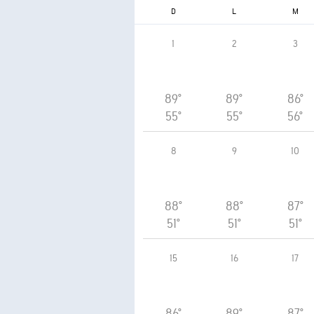
D
L
M
1
2
3
89°
89°
86°
55°
55°
56°
8
9
10
88°
88°
87°
51°
51°
51°
15
16
17
86°
89°
87°