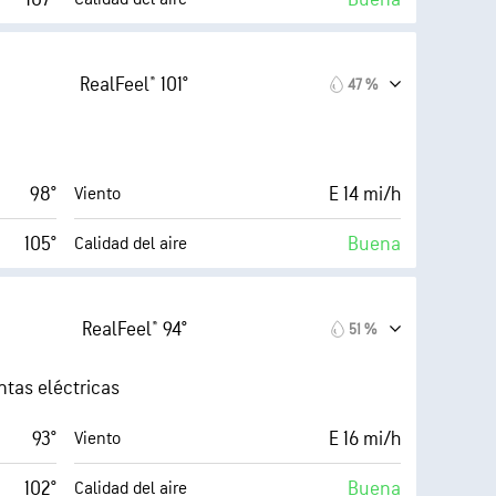
derado)
6 (Medio)
AccuLumen Brightness Index™
RealFeel® 101°
47 %
24 mi/h
70 %
Nubosidad
38 %
10 mi
Visibilidad
98°
E 14 mi/h
Viento
70° F
30000 ft
Techo de nubes
105°
Buena
Calidad del aire
9 (Muy
AccuLumen Brightness
derado)
Index™
luminoso)
RealFeel® 94°
51 %
24 mi/h
16 %
Nubosidad
tas eléctricas
41 %
10 mi
Visibilidad
93°
E 16 mi/h
Viento
70° F
30000 ft
Techo de nubes
102°
Buena
Calidad del aire