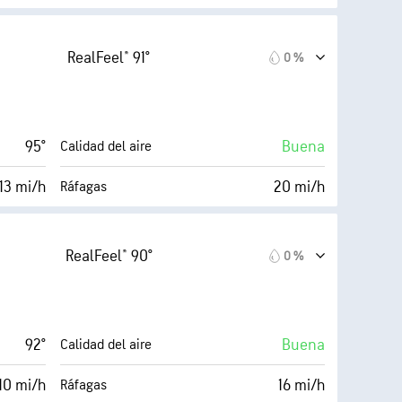
0 (Bajo)
0 (Oscuro)
AccuLumen Brightness Index™
RealFeel® 91°
0 %
21 mi/h
11 %
Nubosidad
56 %
10 mi
Visibilidad
95°
Buena
Calidad del aire
72° F
30000 ft
Techo de nubes
13 mi/h
20 mi/h
Ráfagas
65 %
11 %
Nubosidad
RealFeel® 90°
0 %
74° F
10 mi
Visibilidad
Oscuro)
30000 ft
Techo de nubes
92°
Buena
Calidad del aire
10 mi/h
16 mi/h
Ráfagas