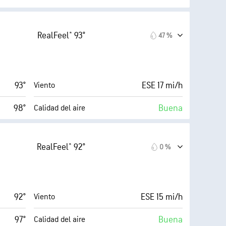
luminoso)
Index™
7 (Bajo)
10 %
Nubosidad
RealFeel® 93°
47 %
24 mi/h
0.04 in
Lluvia
47 %
6 mi
Visibilidad
93°
ESE 17 mi/h
Viento
71° F
30000 ft
Techo de nubes
98°
Buena
Calidad del aire
9 (Muy
6 (Bajo)
3 (Opaco)
AccuLumen Brightness Index™
RealFeel® 92°
0 %
23 mi/h
6 %
Nubosidad
50 %
10 mi
Visibilidad
92°
ESE 15 mi/h
Viento
71° F
30000 ft
Techo de nubes
97°
Buena
Calidad del aire