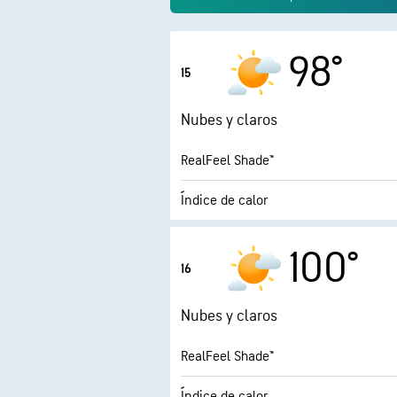
98°
15
Nubes y claros
RealFeel Shade™
Índice de calor
6.
Índice UV máx.
100°
16
Ráfagas
Nubes y claros
Humedad
RealFeel Shade™
Punto de rocío
Índice de calor