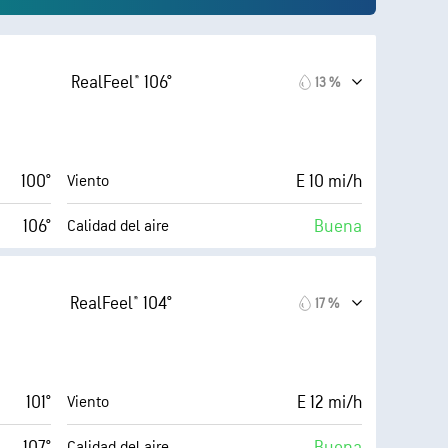
RealFeel® 106°
13 %
100°
E 10 mi/h
Viento
106°
Buena
Calidad del aire
4 (Alto)
6 (Medio)
AccuLumen Brightness Index™
RealFeel® 104°
17 %
20 mi/h
71 %
Nubosidad
40 %
10 mi
Visibilidad
101°
E 12 mi/h
Viento
71° F
33000 ft
Techo de nubes
107°
Buena
Calidad del aire