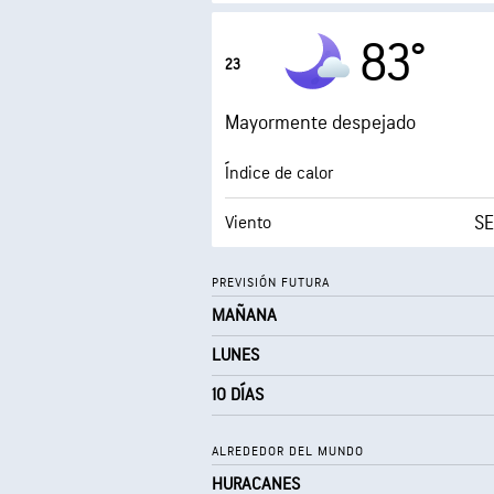
Humedad
83°
23
Punto de rocío
Mayormente despejado
0 (
AccuLumen Brightness Index™
Índice de calor
SE
Viento
Humedad
PREVISIÓN FUTURA
MAÑANA
Punto de rocío
LUNES
0 (
AccuLumen Brightness Index™
10 DÍAS
ALREDEDOR DEL MUNDO
HURACANES