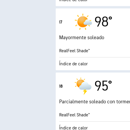
4.0 (Mo
Índice UV máx.
98°
17
Ráfagas
Mayormente soleado
Humedad
RealFeel Shade™
Punto de rocío
Índice de calor
2.9 (Mo
Índice UV máx.
95°
18
Ráfagas
Parcialmente soleado con tormen
Humedad
RealFeel Shade™
Punto de rocío
Índice de calor