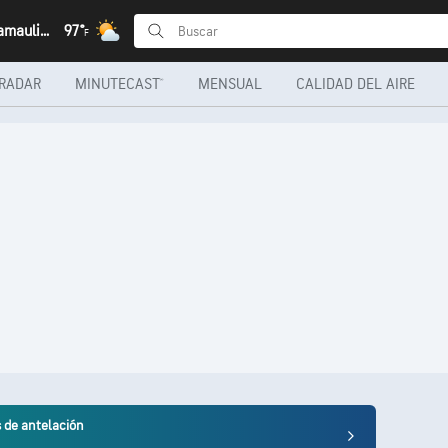
Reynosa, Tamaulipas
97°
F
RADAR
MINUTECAST®
MENSUAL
CALIDAD DEL AIRE
s de antelación