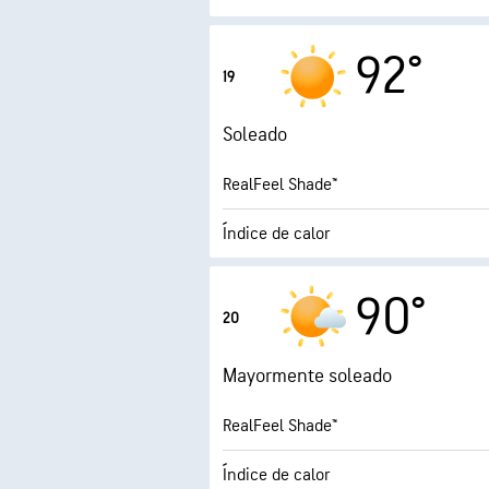
1.
Índice UV máx.
92°
19
Ráfagas
Soleado
Humedad
RealFeel Shade™
Punto de rocío
Índice de calor
AccuLumen Brightness
0.
Índice UV máx.
90°
20
Ráfagas
Mayormente soleado
Humedad
RealFeel Shade™
Punto de rocío
Índice de calor