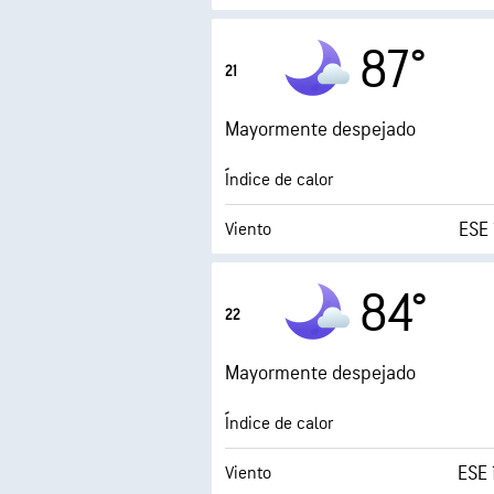
0.
Índice UV máx.
87°
21
Ráfagas
Mayormente despejado
Humedad
Índice de calor
Punto de rocío
ESE 
Viento
Humedad
84°
22
Punto de rocío
Mayormente despejado
0 (
AccuLumen Brightness Index™
Índice de calor
ESE 
Viento