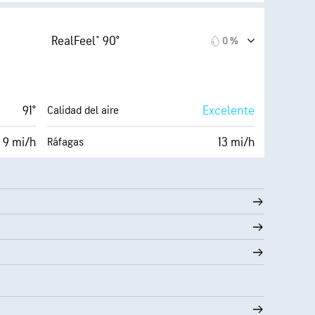
73 %
11 %
Nubosidad
RealFeel® 90°
0 %
75° F
10 mi
Visibilidad
Oscuro)
30000 ft
Techo de nubes
91°
Excelente
Calidad del aire
 9 mi/h
13 mi/h
Ráfagas
76 %
11 %
Nubosidad
75° F
10 mi
Visibilidad
Oscuro)
30000 ft
Techo de nubes