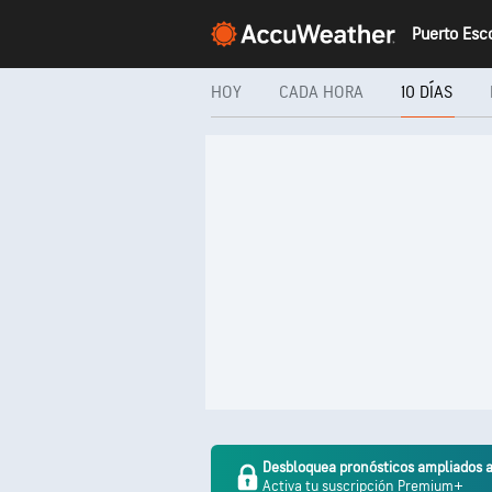
HOY
CADA HORA
10 DÍAS
Desbloquea pronósticos ampliados a
Activa tu suscripción Premium+