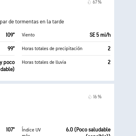
67 %
par de tormentas en la tarde
109°
SE 5 mi/h
Viento
99°
2
Horas totales de precipitación
uy poco
2
Horas totales de lluvia
udable)
16 %
107°
6.0 (Poco saludable
Índice UV