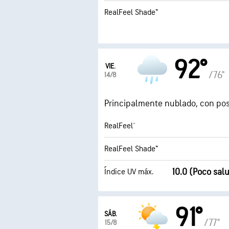
RealFeel Shade™
92°
VIE.
/76°
14/8
Principalmente nublado, con posi
RealFeel®
RealFeel Shade™
10.0 (Poco sal
Índice UV máx.
91°
SÁB.
/77°
15/8