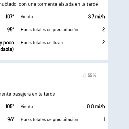
 nublado, con una tormenta aislada en la tarde
107°
S 7 mi/h
Viento
95°
2
Horas totales de precipitación
uy poco
2
Horas totales de lluvia
udable)
55 %
menta pasajera en la tarde
105°
O 8 mi/h
Viento
96°
1
Horas totales de precipitación