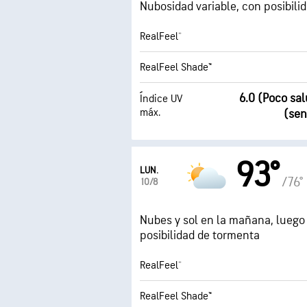
Nubosidad variable, con posibilid
RealFeel®
RealFeel Shade™
6.0 (Poco sa
Índice UV
máx.
(sen
93°
LUN.
/76°
10/8
Nubes y sol en la mañana, luego
posibilidad de tormenta
RealFeel®
RealFeel Shade™