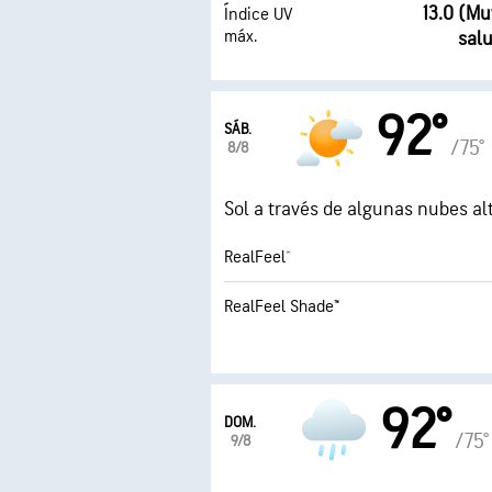
13.0 (M
Índice UV
máx.
sal
92°
SÁB.
/75°
8/8
Sol a través de algunas nubes al
RealFeel®
RealFeel Shade™
92°
DOM.
/75°
9/8