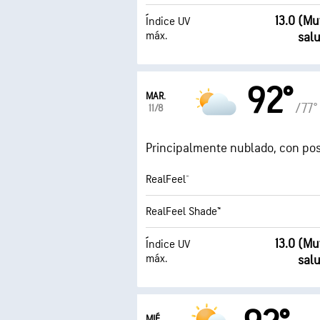
13.0 (M
Índice UV
máx.
sal
92°
MAR.
/77°
11/8
Principalmente nublado, con posi
RealFeel®
RealFeel Shade™
13.0 (M
Índice UV
máx.
sal
MIÉ.