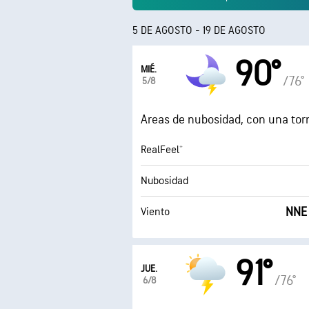
5 DE AGOSTO - 19 DE AGOSTO
90°
MIÉ.
/76°
5/8
Areas de nubosidad, con una to
RealFeel®
Nubosidad
NNE 
Viento
91°
JUE.
/76°
6/8