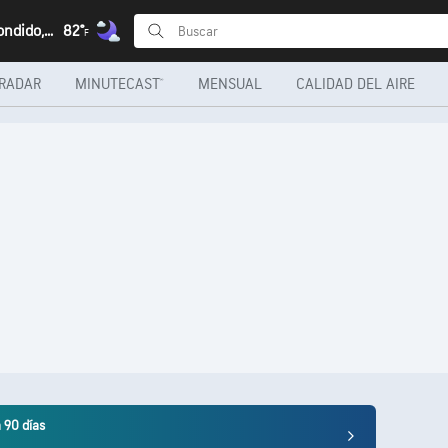
Puerto Escondido, Oaxaca
82°
F
RADAR
MINUTECAST®
MENSUAL
CALIDAD DEL AIRE
 90 días