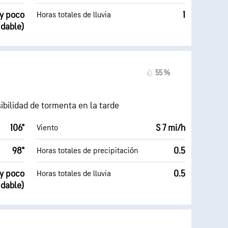
uy poco
1
Horas totales de lluvia
udable)
55 %
bilidad de tormenta en la tarde
106°
S 7 mi/h
Viento
98°
0.5
Horas totales de precipitación
uy poco
0.5
Horas totales de lluvia
udable)