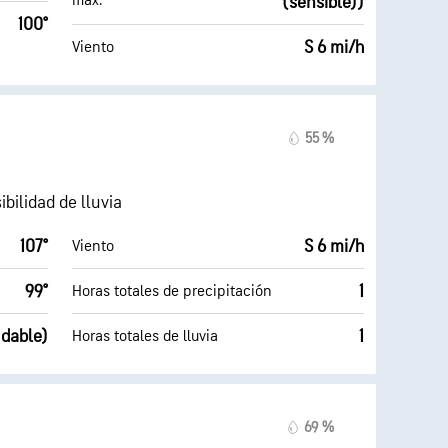
máx.
(sensible))
100°
S 6 mi/h
Viento
55 %
bilidad de lluvia
107°
S 6 mi/h
Viento
99°
1
Horas totales de precipitación
udable)
1
Horas totales de lluvia
69 %