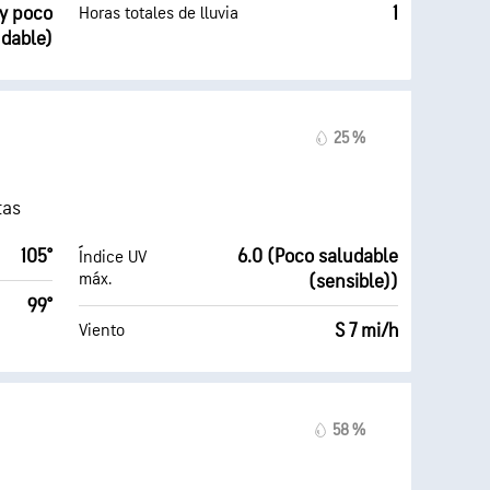
uy poco
1
Horas totales de lluvia
udable)
25 %
tas
105°
6.0 (Poco saludable
Índice UV
máx.
(sensible))
99°
S 7 mi/h
Viento
58 %