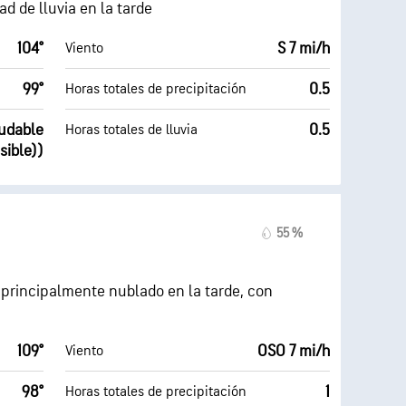
ad de lluvia en la tarde
104°
S 7 mi/h
Viento
99°
0.5
Horas totales de precipitación
ludable
0.5
Horas totales de lluvia
sible))
55 %
 principalmente nublado en la tarde, con
109°
OSO 7 mi/h
Viento
98°
1
Horas totales de precipitación