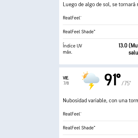
Luego de algo de sol, se tornará
RealFeel®
RealFeel Shade™
13.0 (M
Índice UV
máx.
sal
91°
VIE.
/75°
7/8
Nubosidad variable, con una tor
RealFeel®
RealFeel Shade™