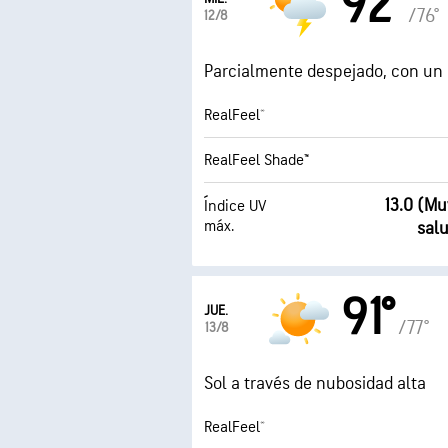
92°
/76°
12/8
Parcialmente despejado, con un 
RealFeel®
RealFeel Shade™
13.0 (M
Índice UV
máx.
sal
91°
JUE.
/77°
13/8
Sol a través de nubosidad alta
RealFeel®