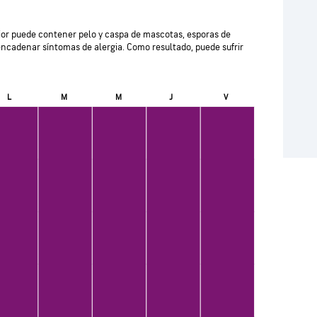
terior puede contener pelo y caspa de mascotas, esporas de
ncadenar síntomas de alergia. Como resultado, puede sufrir
L
M
M
J
V