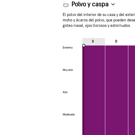
Polvo y caspa
El polvo del interior de su casa y del ex
moho y ácaros del polvo, que pueden dese
goteo nasal, ojos llorosos y estornudos.
S
D
Extremo
Extremo
Muy alto
Muy alto
Alto
Alto
Moderado
Moderado