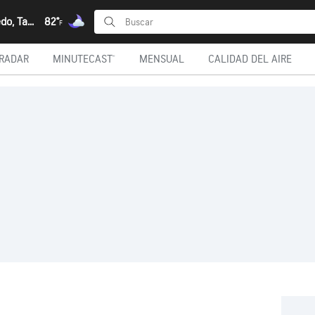
Nuevo Laredo, Tamaulipas
82°
F
RADAR
MINUTECAST®
MENSUAL
CALIDAD DEL AIRE