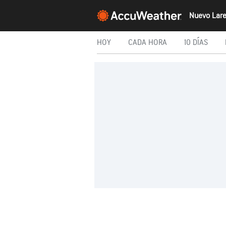
HOY
CADA HORA
10 DÍAS