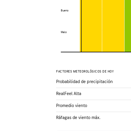
Bueno
Bueno
Malo
Malo
FACTORES METEOROLÓGICOS DE HOY
Probabilidad de precipitación
RealFeel Alta
Promedio viento
Ráfagas de viento máx.