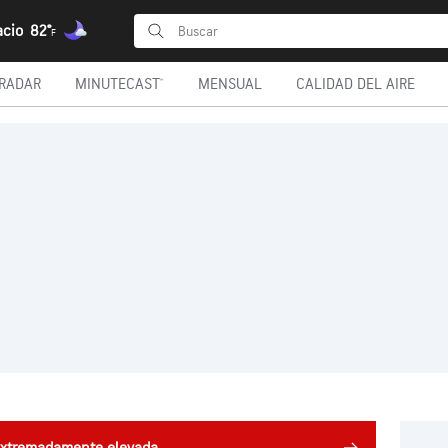
acio
82°
F
RADAR
MINUTECAST®
MENSUAL
CALIDAD DEL AIRE