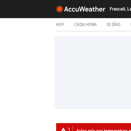
Frascati, L
HOY
CADA HORA
10 DÍAS
3