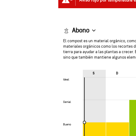
Aviso rojo por temperatura
Abono
El compost es un material orgánico, como
materiales orgánicos como los recortes d
tierra para ayudar a las plantas a crecer.
sino que también mantiene algunos eleme
S
D
Ideal
Ideal
Genial
Genial
Bueno
Bueno