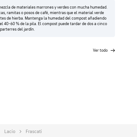
mezcla de materiales marrones y verdes con mucha humedad.
cas, ramitas o posos de café, mientras que el material verde
cortes de hierba. Mantenga la humedad del compost añadiendo
l 40-60 % de la pila. El compost puede tardar de dos a cinco
parterres del jardín.
ver todo
Lacio
Frascati