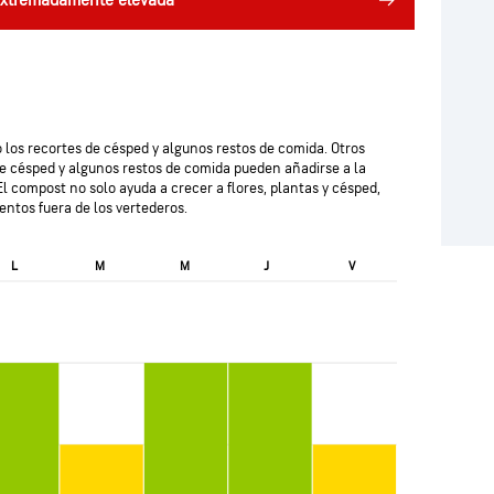
 extremadamente elevada
 los recortes de césped y algunos restos de comida. Otros
e césped y algunos restos de comida pueden añadirse a la
 El compost no solo ayuda a crecer a flores, plantas y césped,
ntos fuera de los vertederos.
L
M
M
J
V