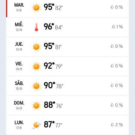
MAR.
95°
0 %
82°
11/8
MIÉ.
96°
1 %
84°
12/8
JUE.
95°
0 %
81°
13/8
VIE.
92°
0 %
79°
14/8
SÁB.
90°
0 %
78°
15/8
DOM.
88°
0 %
76°
16/8
LUN.
87°
2 %
77°
17/8