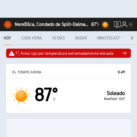
Nerežišca, Condado de Split-Dalmacia
87°
F
HOY
CADA HORA
10 DÍAS
RADAR
MINUTECAST®
ME
4
Aviso rojo por temperatura extremadamente elevada
EL TIEMPO AHORA
11:49
87°
Soleado
RealFeel® 103°
F