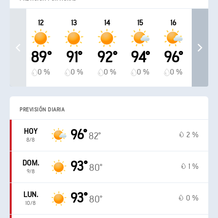
12
13
14
15
16
89°
91°
92°
94°
96°
0 %
0 %
0 %
0 %
0 %
PREVISIÓN DIARIA
HOY
96°
2 %
82°
8/8
DOM.
93°
1 %
80°
9/8
LUN.
93°
0 %
80°
10/8