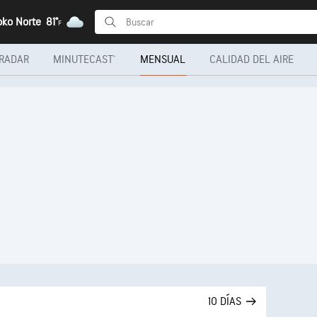
oko Norte
81°
F
RADAR
MINUTECAST®
MENSUAL
CALIDAD DEL AIRE
10 DÍAS