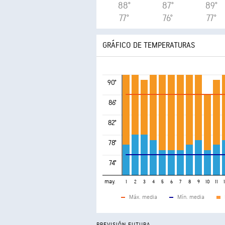
88°
87°
89°
77°
76°
77°
GRÁFICO DE TEMPERATURAS
90°
86°
82°
78°
74°
may.
1
2
3
4
5
6
7
8
9
10
11
Máx. media
Mín. media
PREVISIÓN FUTURA