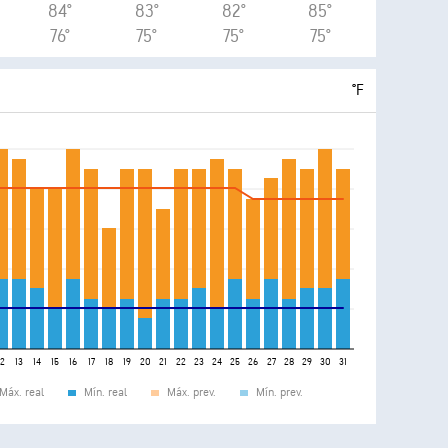
84°
83°
82°
85°
76°
75°
75°
75°
°F
12
13
14
15
16
17
18
19
20
21
22
23
24
25
26
27
28
29
30
31
Máx. real
Mín. real
Máx. prev.
Mín. prev.