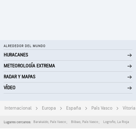
MADRUGADA
TARDE
ALREDEDOR DEL MUNDO
HURACANES
METEOROLOGÍA EXTREMA
RADAR Y MAPAS
VÍDEO
Internacional
Europa
España
País Vasco
Vitoria
Barakaldo
,
País Vasco
Bilbao
,
País Vasco
Logroño
,
La Rioja
Lugares cercanos: