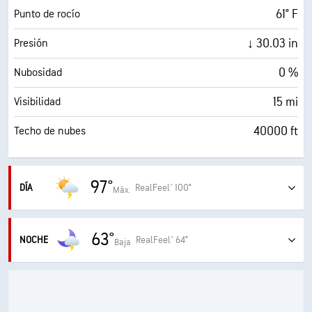
61° F
Punto de rocío
↓ 30.03 in
Presión
0 %
Nubosidad
15 mi
Visibilidad
40000 ft
Techo de nubes
97°
DÍA
RealFeel® 100°
Máx.
Soleado a parcialmente nublado y muy caluroso; una
tormenta pasajera en la tarde; el calor extremo puede ser
63°
NOCHE
RealFeel® 64°
Baja
peligroso para las actividades al aire libre
Una tormenta pasajera al anochecer; claro a parcialmente
nublado
ALERTAS
Aviso amarillo por tormentas