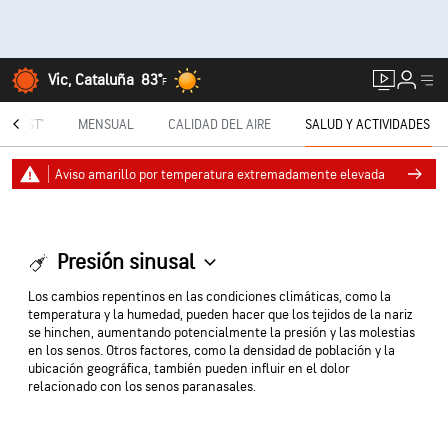
Vic, Cataluña
83°
F
TECAST®
MENSUAL
CALIDAD DEL AIRE
SALUD Y ACTIVIDADES
Aviso amarillo por temperatura extremadamente elevada
Presión sinusal
Los cambios repentinos en las condiciones climáticas, como la
temperatura y la humedad, pueden hacer que los tejidos de la nariz
se hinchen, aumentando potencialmente la presión y las molestias
en los senos. Otros factores, como la densidad de población y la
ubicación geográfica, también pueden influir en el dolor
relacionado con los senos paranasales.