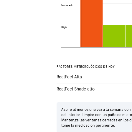
Moderado
Moderado
Bajo
Bajo
FACTORES METEOROLÓGICOS DE HOY
RealFeel Alta
RealFeel Shade alto
Aspire al menos una vez a la semana con u
del interior. Limpiar con un paño de micro
Mantenga las ventanas cerradas en los día
tome la medicación pertinente.