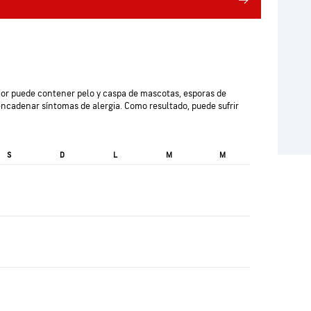
terior puede contener pelo y caspa de mascotas, esporas de
ncadenar síntomas de alergia. Como resultado, puede sufrir
S
D
L
M
M