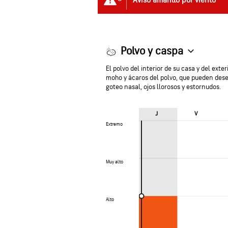
Aviso amarillo por viento
Polvo y caspa
El polvo del interior de su casa y del ex
moho y ácaros del polvo, que pueden dese
goteo nasal, ojos llorosos y estornudos.
J
V
Extremo
Extremo
Muy alto
Muy alto
Alto
Alto