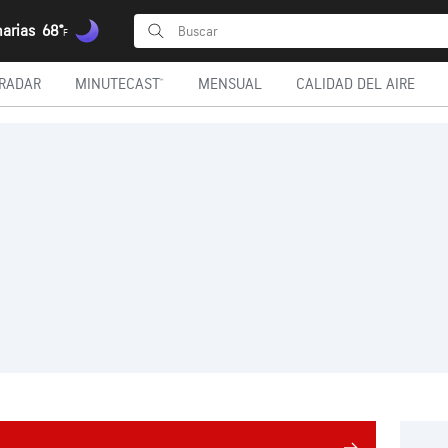
narias
68°
F
RADAR
MINUTECAST®
MENSUAL
CALIDAD DEL AIRE