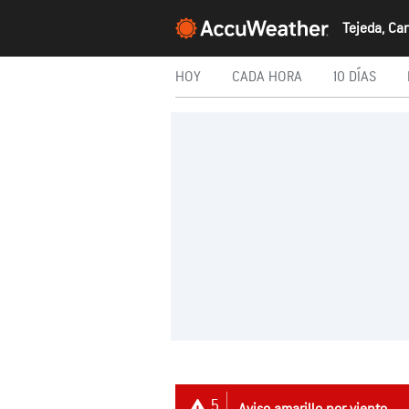
Tejeda, Ca
HOY
CADA HORA
10 DÍAS
5