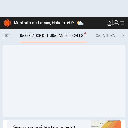
Monforte de Lemos, Galicia
60°
F
HOY
RASTREADOR DE HURACANES LOCALES
CADA HORA
10
Riesgo para la vida y la propiedad