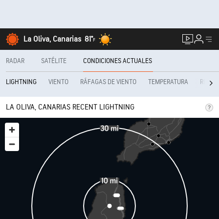
La Oliva, Canarias
81°
F
RADAR
SATÉLITE
CONDICIONES ACTUALES
VIENTO
RÁFAGAS DE VIENTO
TEMPERATURA
REALF
LIGHTNING
LA OLIVA, CANARIAS RECENT LIGHTNING