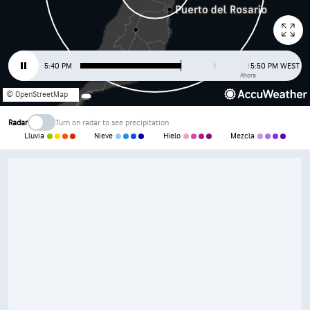
5:40 PM
5:50 PM WEST
Ahora
© OpenStreetMap
Radar
Turn on radar to see precipitation
Lluvia
Nieve
Hielo
Mezcla