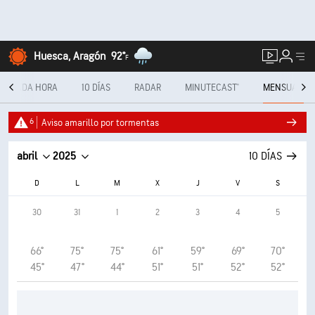
Huesca, Aragón
92°
F
CADA HORA
10 DÍAS
RADAR
MINUTECAST®
MENSUAL
6
Aviso amarillo por tormentas
abril
2025
10 DÍAS
D
L
M
X
J
V
S
30
31
1
2
3
4
5
66°
75°
75°
61°
59°
69°
70°
45°
47°
44°
51°
51°
52°
52°