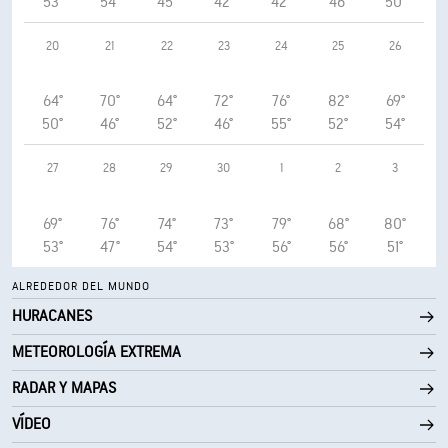
53°
54°
45°
42°
42°
46°
50°
20
21
22
23
24
25
26
64°
70°
64°
72°
76°
82°
69°
50°
46°
52°
46°
55°
52°
54°
27
28
29
30
1
2
3
69°
76°
74°
73°
79°
68°
80°
53°
47°
54°
53°
56°
56°
51°
ALREDEDOR DEL MUNDO
HURACANES
METEOROLOGÍA EXTREMA
RADAR Y MAPAS
VÍDEO