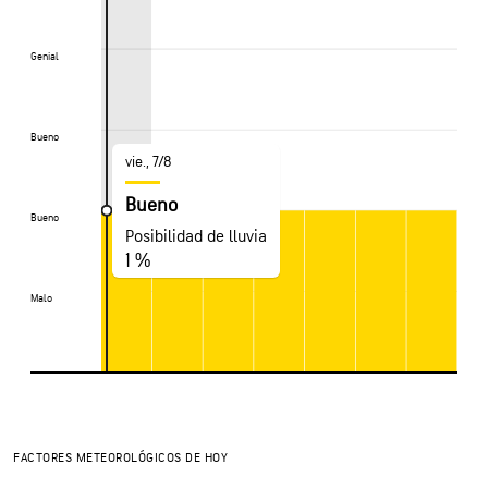
Genial
Genial
Bueno
Bueno
vie., 7/8
Bueno
Bueno
Bueno
Posibilidad de lluvia
1 %
Malo
Malo
FACTORES METEOROLÓGICOS DE HOY