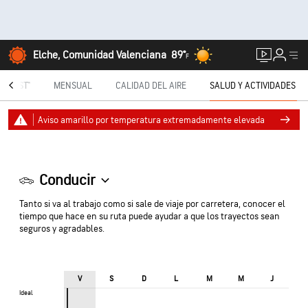
Elche, Comunidad Valenciana
89°
F
TECAST®
MENSUAL
CALIDAD DEL AIRE
SALUD Y ACTIVIDADES
Aviso amarillo por temperatura extremadamente elevada
Conducir
Tanto si va al trabajo como si sale de viaje por carretera, conocer el
tiempo que hace en su ruta puede ayudar a que los trayectos sean
seguros y agradables.
V
S
D
L
M
M
J
Ideal
Ideal