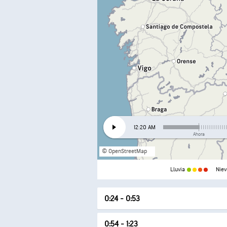
12:20 AM
Ahora
© OpenStreetMap
Lluvia
Niev
0:24 - 0:53
0:24
Ausencia de precipit
0:54 - 1:23