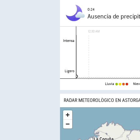
0:24
Ausencia de precipi
12:30 AM
Intensa
Ligero
Lluvia
Niev
RADAR METEOROLÓGICO EN ASTORG