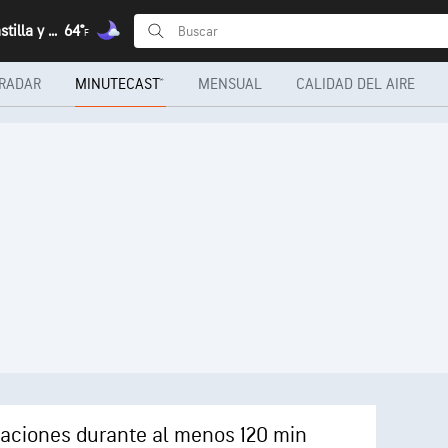
Astorga, Castilla y León
64°
F
RADAR
MINUTECAST®
MENSUAL
CALIDAD DEL AIRE
taciones durante al menos 120 min