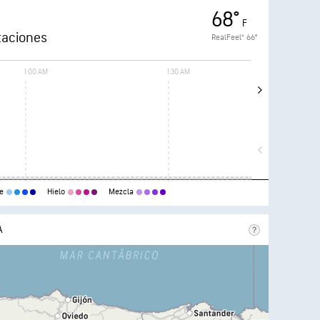
68°
F
taciones
RealFeel®
66°
1:00 AM
1:30 AM
2:
e
Hielo
Mezcla
A