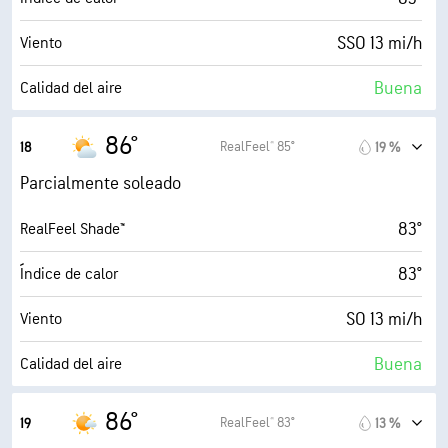
8 (Luminoso)
AccuLumen Brightness Index™
SSO 13 mi/h
Viento
48 %
Nubosidad
Buena
Calidad del aire
0.02 in
Lluvia
3.0 (Moderado)
Índice UV máx.
86°
RealFeel® 85°
18
19 %
6 mi
Visibilidad
30 mi/h
Ráfagas
Parcialmente soleado
30000 ft
Techo de nubes
25 %
Humedad
83°
RealFeel Shade™
46° F
Punto de rocío
83°
Índice de calor
8 (Luminoso)
AccuLumen Brightness Index™
SO 13 mi/h
Viento
50 %
Nubosidad
Buena
Calidad del aire
10 mi
Visibilidad
1.9 (Bajo)
Índice UV máx.
86°
RealFeel® 83°
19
13 %
30000 ft
Techo de nubes