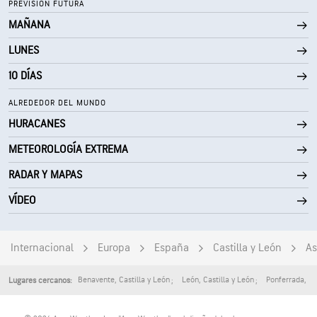
PREVISIÓN FUTURA
MAÑANA
0 (Oscuro)
AccuLumen Brightness Index™
LUNES
0 %
Nubosidad
10 DÍAS
10 mi
Visibilidad
ALREDEDOR DEL MUNDO
HURACANES
30000 ft
Techo de nubes
METEOROLOGÍA EXTREMA
RADAR Y MAPAS
VÍDEO
Internacional
Europa
España
Castilla y León
As
Benavente
,
Castilla y León
León
,
Castilla y León
Ponferrada
,
Ca
Lugares cercanos: