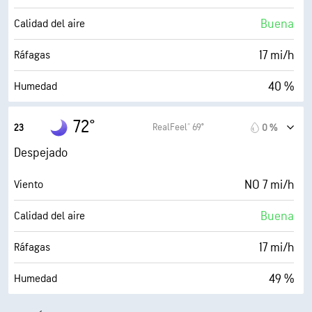
0 (Oscuro)
AccuLumen Brightness Index™
Buena
Calidad del aire
13 %
Nubosidad
17 mi/h
Ráfagas
10 mi
Visibilidad
40 %
Humedad
30000 ft
Techo de nubes
50° F
Punto de rocío
72°
RealFeel® 69°
23
0 %
0 (Oscuro)
AccuLumen Brightness Index™
Despejado
6 %
Nubosidad
NO 7 mi/h
Viento
10 mi
Visibilidad
Buena
Calidad del aire
30000 ft
Techo de nubes
17 mi/h
Ráfagas
49 %
Humedad
52° F
Punto de rocío