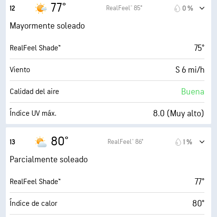
12 mi/h
Ráfagas
77°
RealFeel® 85°
12
0 %
50 %
Humedad
Mayormente soleado
54° F
Punto de rocío
75°
RealFeel Shade™
9 (Muy luminoso)
AccuLumen Brightness Index™
S 6 mi/h
Viento
7 %
Nubosidad
Buena
Calidad del aire
10 mi
Visibilidad
8.0 (Muy alto)
Índice UV máx.
30000 ft
Techo de nubes
15 mi/h
Ráfagas
80°
RealFeel® 86°
13
1 %
44 %
Humedad
Parcialmente soleado
54° F
Punto de rocío
77°
RealFeel Shade™
9 (Muy luminoso)
AccuLumen Brightness Index™
80°
Índice de calor