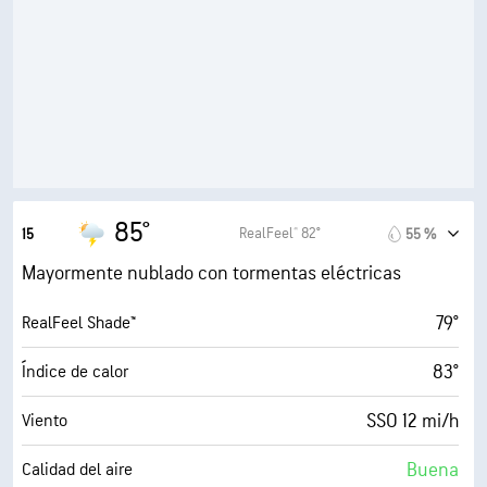
32 %
Humedad
50° F
Punto de rocío
8 (Luminoso)
AccuLumen Brightness Index™
45 %
Nubosidad
10 mi
Visibilidad
85°
RealFeel® 82°
15
55 %
30000 ft
Techo de nubes
Mayormente nublado con tormentas eléctricas
79°
RealFeel Shade™
83°
Índice de calor
SSO 12 mi/h
Viento
Buena
Calidad del aire