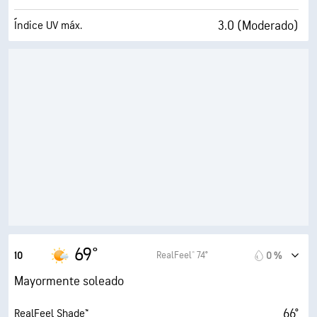
3.0 (Moderado)
Índice UV máx.
8 mi/h
Ráfagas
69 %
Humedad
53° F
Punto de rocío
9 (Muy luminoso)
AccuLumen Brightness Index™
25 %
Nubosidad
10 mi
Visibilidad
30000 ft
Techo de nubes
69°
RealFeel® 74°
10
0 %
Mayormente soleado
66°
RealFeel Shade™