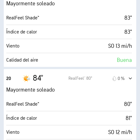
28 mi/h
Ráfagas
Mayormente soleado
24 %
Humedad
83°
RealFeel Shade™
46° F
Punto de rocío
83°
Índice de calor
8 (Luminoso)
AccuLumen Brightness Index™
SO 13 mi/h
Viento
39 %
Nubosidad
Buena
Calidad del aire
10 mi
Visibilidad
0.9 (Bajo)
Índice UV máx.
84°
RealFeel® 80°
20
0 %
30000 ft
Techo de nubes
27 mi/h
Ráfagas
Mayormente soleado
24 %
Humedad
80°
RealFeel Shade™
46° F
Punto de rocío
81°
Índice de calor
6 (Medio)
AccuLumen Brightness Index™
SO 12 mi/h
Viento