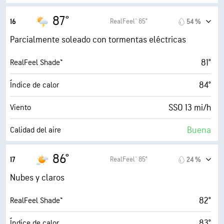
2.5 (Moderado)
Índice UV máx.
87°
RealFeel® 85°
16
54 %
24 mi/h
Ráfagas
Parcialmente soleado con tormentas eléctricas
28 %
Humedad
81°
RealFeel Shade™
48° F
Punto de rocío
84°
Índice de calor
6 (Medio)
AccuLumen Brightness Index™
SSO 13 mi/h
Viento
70 %
Nubosidad
Buena
Calidad del aire
0.02 in
Lluvia
4.4 (Moderado)
Índice UV máx.
86°
RealFeel® 85°
17
24 %
6 mi
Visibilidad
27 mi/h
Ráfagas
Nubes y claros
4000 ft
Techo de nubes
25 %
Humedad
82°
RealFeel Shade™
47° F
Punto de rocío
83°
Índice de calor