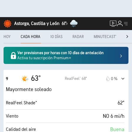
Astorga, Castilla y León
61°
F
HOY
CADA HORA
10 DÍAS
RADAR
MINUTECAST®
ME
Ver previsiones por horas con 10 días de antelación
Activa tu suscripción Premium+
63°
RealFeel® 68°
9
0 %
Mayormente soleado
62°
RealFeel Shade™
NO 6 mi/h
Viento
Buena
Calidad del aire