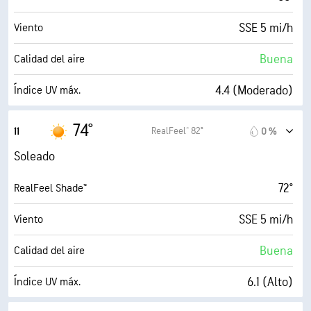
SSE 5 mi/h
Viento
Buena
Calidad del aire
4.4 (Moderado)
Índice UV máx.
10 mi/h
Ráfagas
74°
RealFeel® 82°
11
0 %
59 %
Humedad
Soleado
54° F
Punto de rocío
72°
RealFeel Shade™
9 (Muy luminoso)
AccuLumen Brightness Index™
SSE 5 mi/h
Viento
16 %
Nubosidad
Buena
Calidad del aire
10 mi
Visibilidad
6.1 (Alto)
Índice UV máx.
30000 ft
Techo de nubes