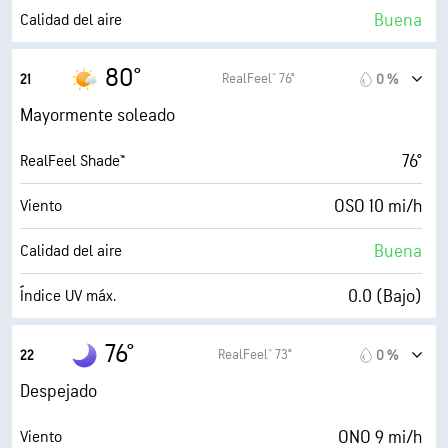
29 %
Nubosidad
Buena
Calidad del aire
10 mi
Visibilidad
0.0 (Bajo)
Índice UV máx.
80°
RealFeel® 76°
21
0 %
30000 ft
Techo de nubes
24 mi/h
Ráfagas
Mayormente soleado
27 %
Humedad
76°
RealFeel Shade™
46° F
Punto de rocío
OSO 10 mi/h
Viento
0 (Oscuro)
AccuLumen Brightness Index™
Buena
Calidad del aire
19 %
Nubosidad
0.0 (Bajo)
Índice UV máx.
10 mi
Visibilidad
21 mi/h
Ráfagas
76°
RealFeel® 73°
22
0 %
30000 ft
Techo de nubes
32 %
Humedad
Despejado
47° F
Punto de rocío
ONO 9 mi/h
Viento