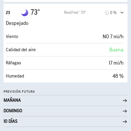
30000 ft
Techo de nubes
52° F
Punto de rocío
73°
RealFeel® 70°
23
0 %
0 (Oscuro)
AccuLumen Brightness Index™
Despejado
15 %
Nubosidad
NO 7 mi/h
Viento
10 mi
Visibilidad
Buena
Calidad del aire
30000 ft
Techo de nubes
17 mi/h
Ráfagas
48 %
Humedad
52° F
Punto de rocío
PREVISIÓN FUTURA
MAÑANA
0 (Oscuro)
AccuLumen Brightness Index™
DOMINGO
0 %
Nubosidad
10 DÍAS
10 mi
Visibilidad