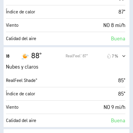
87°
Índice de calor
NO 8 mi/h
Viento
Buena
Calidad del aire
3.0 (Moderado)
Índice UV máx.
88°
RealFeel® 87°
18
7 %
20 mi/h
Ráfagas
Nubes y claros
29 %
Humedad
85°
RealFeel Shade™
53° F
Punto de rocío
85°
Índice de calor
7 (Luminoso)
AccuLumen Brightness Index™
NO 9 mi/h
Viento
60 %
Nubosidad
Buena
Calidad del aire
10 mi
Visibilidad