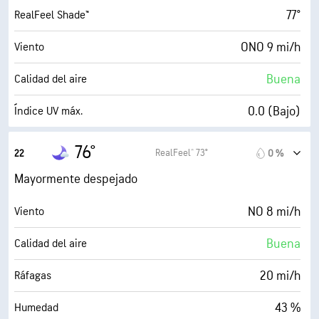
35 %
Humedad
77°
RealFeel Shade™
53° F
Punto de rocío
ONO 9 mi/h
Viento
0 (Oscuro)
AccuLumen Brightness Index™
Buena
Calidad del aire
44 %
Nubosidad
0.0 (Bajo)
Índice UV máx.
10 mi
Visibilidad
23 mi/h
Ráfagas
76°
RealFeel® 73°
22
0 %
30000 ft
Techo de nubes
39 %
Humedad
Mayormente despejado
53° F
Punto de rocío
NO 8 mi/h
Viento
0 (Oscuro)
AccuLumen Brightness Index™
Buena
Calidad del aire
29 %
Nubosidad
20 mi/h
Ráfagas
10 mi
Visibilidad
43 %
Humedad