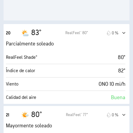
5 (Medio)
AccuLumen Brightness Index™
49 %
Nubosidad
10 mi
Visibilidad
83°
RealFeel® 80°
20
0 %
30000 ft
Techo de nubes
Parcialmente soleado
80°
RealFeel Shade™
82°
Índice de calor
ONO 10 mi/h
Viento
Buena
Calidad del aire
0.0 (Bajo)
Índice UV máx.
80°
RealFeel® 77°
21
0 %
24 mi/h
Ráfagas
Mayormente soleado