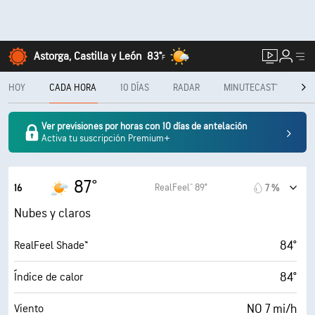
Astorga, Castilla y León
83°
F
HOY
CADA HORA
10 DÍAS
RADAR
MINUTECAST®
ME
Ver previsiones por horas con 10 días de antelación
Activa tu suscripción Premium+
87°
RealFeel® 89°
16
7 %
Nubes y claros
84°
RealFeel Shade™
84°
Índice de calor
NO 7 mi/h
Viento