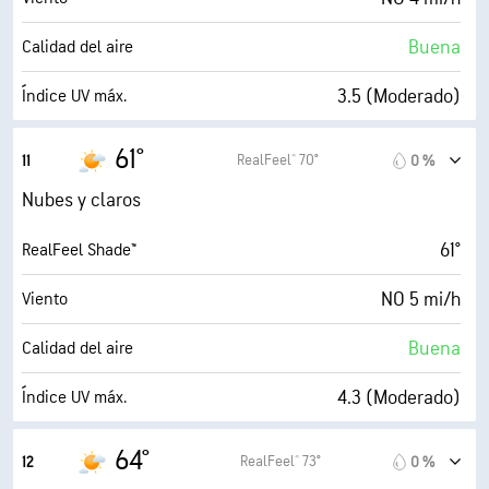
30 %
Nubosidad
Buena
Calidad del aire
10 mi
Visibilidad
3.5 (Moderado)
Índice UV máx.
30000 ft
Techo de nubes
5 mi/h
Ráfagas
61°
RealFeel® 70°
11
0 %
59 %
Humedad
Nubes y claros
43° F
Punto de rocío
61°
RealFeel Shade™
8 (Luminoso)
AccuLumen Brightness Index™
NO 5 mi/h
Viento
41 %
Nubosidad
Buena
Calidad del aire
10 mi
Visibilidad
4.3 (Moderado)
Índice UV máx.
30000 ft
Techo de nubes
6 mi/h
Ráfagas
64°
RealFeel® 73°
12
0 %