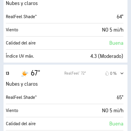
57 %
Humedad
Nubes y claros
46° F
Punto de rocío
64°
RealFeel Shade™
7 (Luminoso)
AccuLumen Brightness Index™
NO 5 mi/h
Viento
53 %
Nubosidad
Buena
Calidad del aire
10 mi
Visibilidad
4.3 (Moderado)
Índice UV máx.
30000 ft
Techo de nubes
7 mi/h
Ráfagas
67°
RealFeel® 72°
13
0 %
54 %
Humedad
Nubes y claros
48° F
Punto de rocío
65°
RealFeel Shade™
6 (Medio)
AccuLumen Brightness Index™
NO 5 mi/h
Viento
64 %
Nubosidad
Buena
Calidad del aire