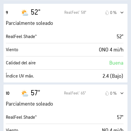
30000 ft
Techo de nubes
52°
RealFeel® 58°
9
0 %
Parcialmente soleado
52°
RealFeel Shade™
ONO 4 mi/h
Viento
Buena
Calidad del aire
2.4 (Bajo)
Índice UV máx.
5 mi/h
Ráfagas
57°
RealFeel® 65°
10
0 %
68 %
Humedad
Parcialmente soleado
42° F
Punto de rocío
57°
RealFeel Shade™
9 (Muy luminoso)
AccuLumen Brightness Index™
NO 4 mi/h
Viento