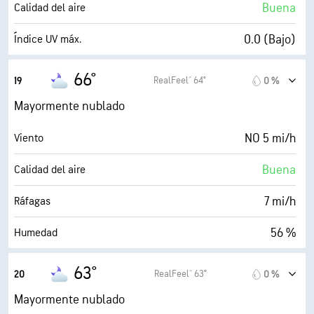
86 %
Nubosidad
Buena
Calidad del aire
10 mi
Visibilidad
0.0 (Bajo)
Índice UV máx.
30000 ft
Techo de nubes
8 mi/h
Ráfagas
66°
RealFeel® 64°
19
0 %
50 %
Humedad
Mayormente nublado
50° F
Punto de rocío
NO 5 mi/h
Viento
0 (Oscuro)
AccuLumen Brightness Index™
Buena
Calidad del aire
88 %
Nubosidad
7 mi/h
Ráfagas
10 mi
Visibilidad
56 %
Humedad
24300 ft
Techo de nubes
50° F
Punto de rocío
63°
RealFeel® 63°
20
0 %
0 (Oscuro)
AccuLumen Brightness Index™
Mayormente nublado