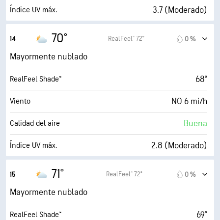
10 mi
Visibilidad
3.7 (Moderado)
Índice UV máx.
30000 ft
Techo de nubes
8 mi/h
Ráfagas
70°
RealFeel® 72°
14
0 %
50 %
Humedad
Mayormente nublado
48° F
Punto de rocío
68°
RealFeel Shade™
6 (Medio)
AccuLumen Brightness Index™
NO 6 mi/h
Viento
70 %
Nubosidad
Buena
Calidad del aire
10 mi
Visibilidad
2.8 (Moderado)
Índice UV máx.
30000 ft
Techo de nubes
9 mi/h
Ráfagas
71°
RealFeel® 72°
15
0 %
45 %
Humedad
Mayormente nublado
48° F
Punto de rocío
69°
RealFeel Shade™