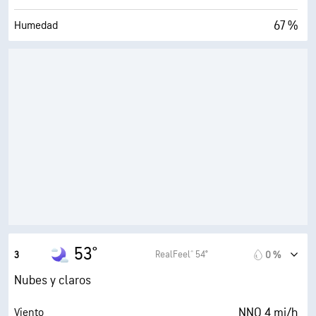
67 %
Humedad
45° F
Punto de rocío
0 (Oscuro)
AccuLumen Brightness Index™
51 %
Nubosidad
10 mi
Visibilidad
30000 ft
Techo de nubes
53°
RealFeel® 54°
3
0 %
Nubes y claros
NNO 4 mi/h
Viento