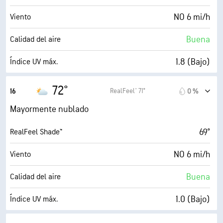
5 (Medio)
AccuLumen Brightness Index™
NO 6 mi/h
Viento
75 %
Nubosidad
Buena
Calidad del aire
10 mi
Visibilidad
1.8 (Bajo)
Índice UV máx.
30000 ft
Techo de nubes
10 mi/h
Ráfagas
72°
RealFeel® 71°
16
0 %
44 %
Humedad
Mayormente nublado
48° F
Punto de rocío
69°
RealFeel Shade™
4 (Opaco)
AccuLumen Brightness Index™
NO 6 mi/h
Viento
80 %
Nubosidad
Buena
Calidad del aire
10 mi
Visibilidad
1.0 (Bajo)
Índice UV máx.
30000 ft
Techo de nubes
12 mi/h
Ráfagas