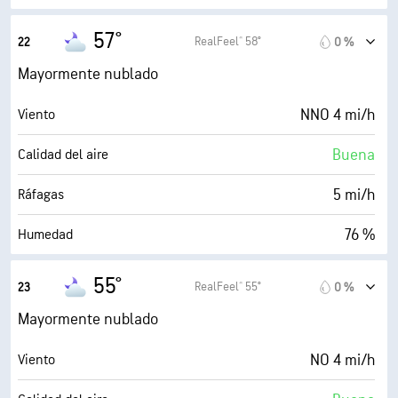
51° F
Punto de rocío
57°
RealFeel® 58°
22
0 %
0 (Oscuro)
AccuLumen Brightness Index™
Mayormente nublado
82 %
Nubosidad
NNO 4 mi/h
Viento
10 mi
Visibilidad
Buena
Calidad del aire
30000 ft
Techo de nubes
5 mi/h
Ráfagas
76 %
Humedad
50° F
Punto de rocío
55°
RealFeel® 55°
23
0 %
0 (Oscuro)
AccuLumen Brightness Index™
Mayormente nublado
80 %
Nubosidad
NO 4 mi/h
Viento
10 mi
Visibilidad