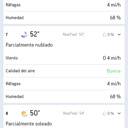
30000 ft
Techo de nubes
4 mi/h
Ráfagas
68 %
Humedad
42° F
Punto de rocío
52°
RealFeel® 53°
7
0 %
0 (Oscuro)
AccuLumen Brightness Index™
Parcialmente nublado
30 %
Nubosidad
O 4 mi/h
Viento
10 mi
Visibilidad
Buena
Calidad del aire
30000 ft
Techo de nubes
4 mi/h
Ráfagas
68 %
Humedad
42° F
Punto de rocío
50°
RealFeel® 54°
8
0 %
2 (Oscuro)
AccuLumen Brightness Index™
Parcialmente soleado