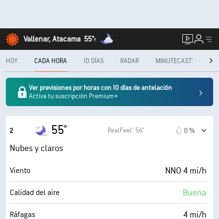
Vallenar, Atacama
55°
F
HOY
CADA HORA
10 DÍAS
RADAR
MINUTECAST®
ME
Ver previsiones por horas con 10 días de antelación
Activa tu suscripción Premium+
55°
RealFeel® 56°
2
0 %
Nubes y claros
NNO 4 mi/h
Viento
Buena
Calidad del aire
4 mi/h
Ráfagas