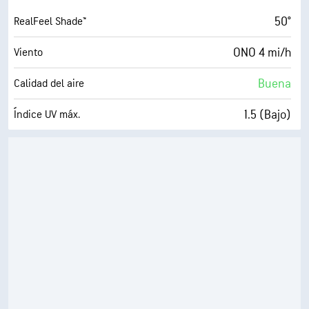
30 %
Nubosidad
50°
RealFeel Shade™
10 mi
Visibilidad
ONO 4 mi/h
Viento
30000 ft
Techo de nubes
Buena
Calidad del aire
1.5 (Bajo)
Índice UV máx.
5 mi/h
Ráfagas
73 %
Humedad
42° F
Punto de rocío
8 (Luminoso)
AccuLumen Brightness Index™
30 %
Nubosidad
10 mi
Visibilidad