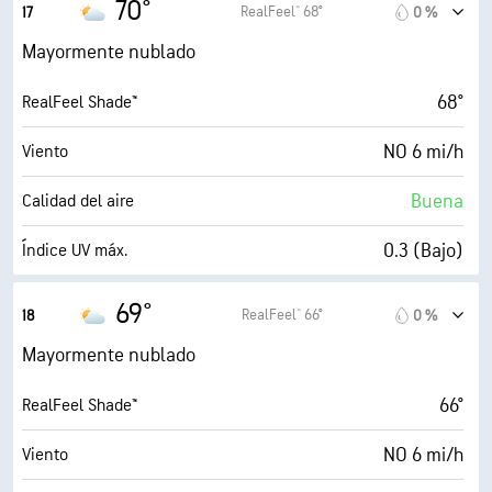
70°
RealFeel® 68°
17
0 %
43 %
Humedad
Mayormente nublado
48° F
Punto de rocío
68°
RealFeel Shade™
3 (Opaco)
AccuLumen Brightness Index™
NO 6 mi/h
Viento
83 %
Nubosidad
Buena
Calidad del aire
10 mi
Visibilidad
0.3 (Bajo)
Índice UV máx.
30000 ft
Techo de nubes
9 mi/h
Ráfagas
69°
RealFeel® 66°
18
0 %
47 %
Humedad
Mayormente nublado
49° F
Punto de rocío
66°
RealFeel Shade™
1 (Oscuro)
AccuLumen Brightness Index™
NO 6 mi/h
Viento