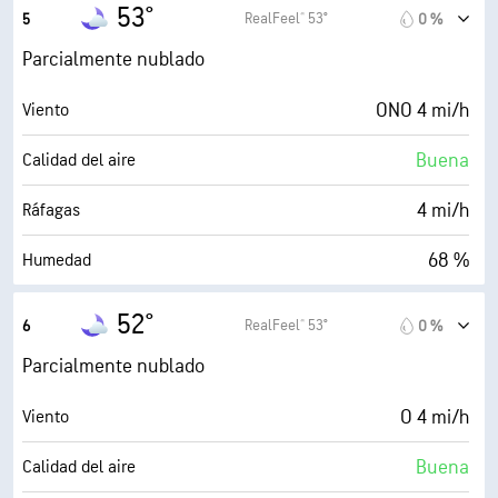
43° F
Punto de rocío
53°
RealFeel® 53°
5
0 %
0 (Oscuro)
AccuLumen Brightness Index™
Parcialmente nublado
55 %
Nubosidad
ONO 4 mi/h
Viento
10 mi
Visibilidad
Buena
Calidad del aire
30000 ft
Techo de nubes
4 mi/h
Ráfagas
68 %
Humedad
42° F
Punto de rocío
52°
RealFeel® 53°
6
0 %
0 (Oscuro)
AccuLumen Brightness Index™
Parcialmente nublado
43 %
Nubosidad
O 4 mi/h
Viento
10 mi
Visibilidad
Buena
Calidad del aire