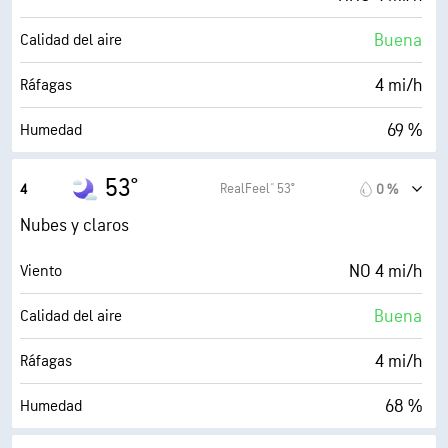
Buena
Calidad del aire
4 mi/h
Ráfagas
69 %
Humedad
44° F
Punto de rocío
53°
RealFeel® 53°
4
0 %
0 (Oscuro)
AccuLumen Brightness Index™
Nubes y claros
67 %
Nubosidad
NO 4 mi/h
Viento
10 mi
Visibilidad
Buena
Calidad del aire
30000 ft
Techo de nubes
4 mi/h
Ráfagas
68 %
Humedad