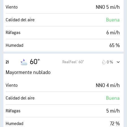
86 %
Nubosidad
NNO 5 mi/h
Viento
10 mi
Visibilidad
Buena
Calidad del aire
24300 ft
Techo de nubes
6 mi/h
Ráfagas
65 %
Humedad
51° F
Punto de rocío
60°
RealFeel® 60°
21
0 %
0 (Oscuro)
AccuLumen Brightness Index™
Mayormente nublado
84 %
Nubosidad
NNO 4 mi/h
Viento
10 mi
Visibilidad
Buena
Calidad del aire
24300 ft
Techo de nubes
5 mi/h
Ráfagas
72 %
Humedad