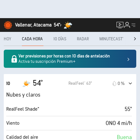
Vallenar, Atacama
54°
F
HOY
CADA HORA
10 DÍAS
RADAR
MINUTECAST®
ME
Ver previsiones por horas con 10 días de antelación
Activa tu suscripción Premium+
54°
RealFeel® 63°
10
0 %
Nubes y claros
55°
RealFeel Shade™
ONO 4 mi/h
Viento
Buena
Calidad del aire