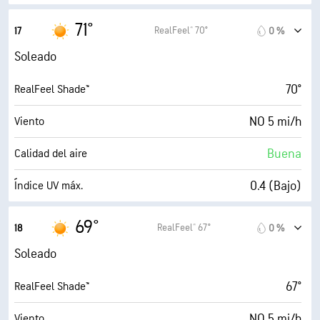
12 mi/h
Ráfagas
71°
RealFeel® 70°
17
0 %
41 %
Humedad
Soleado
48° F
Punto de rocío
70°
RealFeel Shade™
8 (Luminoso)
AccuLumen Brightness Index™
NO 5 mi/h
Viento
6 %
Nubosidad
Buena
Calidad del aire
10 mi
Visibilidad
0.4 (Bajo)
Índice UV máx.
30000 ft
Techo de nubes
10 mi/h
Ráfagas
69°
RealFeel® 67°
18
0 %
44 %
Humedad
Soleado
48° F
Punto de rocío
67°
RealFeel Shade™
3 (Opaco)
AccuLumen Brightness Index™
NO 5 mi/h
Viento