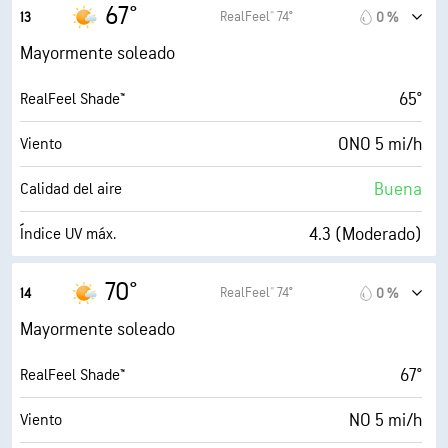
8 mi/h
Ráfagas
67°
RealFeel® 74°
13
0 %
53 %
Humedad
Mayormente soleado
47° F
Punto de rocío
65°
RealFeel Shade™
9 (Muy luminoso)
AccuLumen Brightness Index™
ONO 5 mi/h
Viento
25 %
Nubosidad
Buena
Calidad del aire
10 mi
Visibilidad
4.3 (Moderado)
Índice UV máx.
30000 ft
Techo de nubes
9 mi/h
Ráfagas
70°
RealFeel® 74°
14
0 %
48 %
Humedad
Mayormente soleado
47° F
Punto de rocío
67°
RealFeel Shade™
9 (Muy luminoso)
AccuLumen Brightness Index™
NO 5 mi/h
Viento