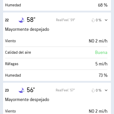
68 %
Humedad
50° F
Punto de rocío
58°
RealFeel® 59°
22
0 %
0 (Oscuro)
AccuLumen Brightness Index™
Mayormente despejado
39 %
Nubosidad
NO 2 mi/h
Viento
10 mi
Visibilidad
Buena
Calidad del aire
30000 ft
Techo de nubes
5 mi/h
Ráfagas
73 %
Humedad
50° F
Punto de rocío
56°
RealFeel® 57°
23
0 %
0 (Oscuro)
AccuLumen Brightness Index™
Mayormente despejado
26 %
Nubosidad
NO 2 mi/h
Viento