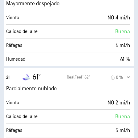
0 (Oscuro)
AccuLumen Brightness Index™
Mayormente despejado
13 %
Nubosidad
NO 4 mi/h
Viento
10 mi
Visibilidad
Buena
Calidad del aire
30000 ft
Techo de nubes
6 mi/h
Ráfagas
61 %
Humedad
50° F
Punto de rocío
61°
RealFeel® 62°
21
0 %
0 (Oscuro)
AccuLumen Brightness Index™
Parcialmente nublado
26 %
Nubosidad
NO 2 mi/h
Viento
10 mi
Visibilidad
Buena
Calidad del aire
30000 ft
Techo de nubes
5 mi/h
Ráfagas