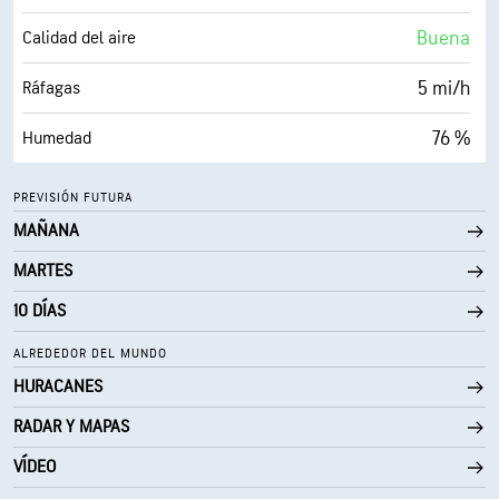
10 mi
Visibilidad
Buena
Calidad del aire
30000 ft
Techo de nubes
5 mi/h
Ráfagas
76 %
Humedad
48° F
Punto de rocío
PREVISIÓN FUTURA
MAÑANA
0 (Oscuro)
AccuLumen Brightness Index™
MARTES
13 %
Nubosidad
10 DÍAS
10 mi
Visibilidad
ALREDEDOR DEL MUNDO
HURACANES
30000 ft
Techo de nubes
RADAR Y MAPAS
VÍDEO