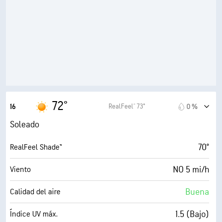
47° F
Punto de rocío
9 (Muy luminoso)
AccuLumen Brightness Index™
9 %
Nubosidad
10 mi
Visibilidad
30000 ft
Techo de nubes
72°
RealFeel® 73°
16
0 %
Soleado
70°
RealFeel Shade™
NO 5 mi/h
Viento
Buena
Calidad del aire
1.5 (Bajo)
Índice UV máx.