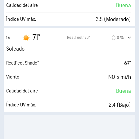
20 %
Nubosidad
Buena
Calidad del aire
10 mi
Visibilidad
3.5 (Moderado)
Índice UV máx.
30000 ft
Techo de nubes
9 mi/h
Ráfagas
71°
RealFeel® 73°
15
0 %
44 %
Humedad
Soleado
47° F
Punto de rocío
69°
RealFeel Shade™
9 (Muy luminoso)
AccuLumen Brightness Index™
NO 5 mi/h
Viento
14 %
Nubosidad
Buena
Calidad del aire
10 mi
Visibilidad
2.4 (Bajo)
Índice UV máx.
30000 ft
Techo de nubes
10 mi/h
Ráfagas
42 %
Humedad