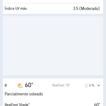
3.5 (Moderado)
Índice UV máx.
6 mi/h
Ráfagas
63 %
Humedad
42° F
Punto de rocío
7 (Luminoso)
AccuLumen Brightness Index™
53 %
Nubosidad
10 mi
Visibilidad
30000 ft
Techo de nubes
60°
RealFeel® 70°
11
0 %
Parcialmente soleado
60°
RealFeel Shade™