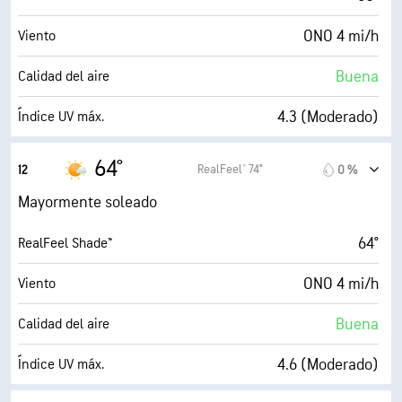
ONO 4 mi/h
Viento
Buena
Calidad del aire
4.3 (Moderado)
Índice UV máx.
7 mi/h
Ráfagas
64°
RealFeel® 74°
12
0 %
57 %
Humedad
Mayormente soleado
45° F
Punto de rocío
64°
RealFeel Shade™
8 (Luminoso)
AccuLumen Brightness Index™
ONO 4 mi/h
Viento
39 %
Nubosidad
Buena
Calidad del aire
10 mi
Visibilidad
4.6 (Moderado)
Índice UV máx.
30000 ft
Techo de nubes