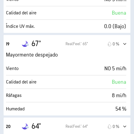
3 %
Nubosidad
Buena
Calidad del aire
10 mi
Visibilidad
0.0 (Bajo)
Índice UV máx.
30000 ft
Techo de nubes
9 mi/h
Ráfagas
67°
RealFeel® 65°
19
0 %
48 %
Humedad
Mayormente despejado
49° F
Punto de rocío
NO 5 mi/h
Viento
0 (Oscuro)
AccuLumen Brightness Index™
Buena
Calidad del aire
0 %
Nubosidad
8 mi/h
Ráfagas
10 mi
Visibilidad
54 %
Humedad
30000 ft
Techo de nubes
49° F
Punto de rocío
64°
RealFeel® 64°
20
0 %