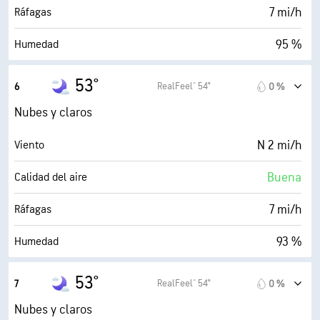
30000 ft
Techo de nubes
7 mi/h
Ráfagas
95 %
Humedad
51° F
Punto de rocío
53°
RealFeel® 54°
6
0 %
0 (Oscuro)
AccuLumen Brightness Index™
Nubes y claros
52 %
Nubosidad
N 2 mi/h
Viento
10 mi
Visibilidad
Buena
Calidad del aire
30000 ft
Techo de nubes
7 mi/h
Ráfagas
93 %
Humedad
51° F
Punto de rocío
53°
RealFeel® 54°
7
0 %
0 (Oscuro)
AccuLumen Brightness Index™
Nubes y claros