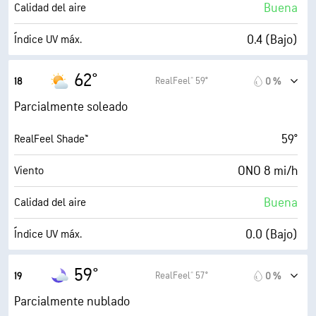
70 %
Nubosidad
Buena
Calidad del aire
10 mi
Visibilidad
0.4 (Bajo)
Índice UV máx.
1900 ft
Techo de nubes
12 mi/h
Ráfagas
62°
RealFeel® 59°
18
0 %
72 %
Humedad
Parcialmente soleado
51° F
Punto de rocío
59°
RealFeel Shade™
2 (Oscuro)
AccuLumen Brightness Index™
ONO 8 mi/h
Viento
56 %
Nubosidad
Buena
Calidad del aire
10 mi
Visibilidad
0.0 (Bajo)
Índice UV máx.
30000 ft
Techo de nubes
12 mi/h
Ráfagas
59°
RealFeel® 57°
19
0 %
67 %
Humedad
Parcialmente nublado