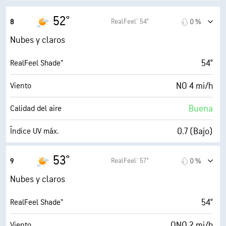
52°
RealFeel® 54°
8
0 %
Nubes y claros
54°
RealFeel Shade™
NO 4 mi/h
Viento
Buena
Calidad del aire
0.7 (Bajo)
Índice UV máx.
7 mi/h
Ráfagas
53°
RealFeel® 57°
9
0 %
97 %
Humedad
Nubes y claros
51° F
Punto de rocío
54°
RealFeel Shade™
5 (Medio)
AccuLumen Brightness Index™
ONO 2 mi/h
Viento