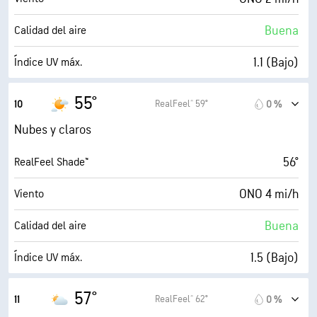
65 %
Nubosidad
Buena
Calidad del aire
10 mi
Visibilidad
1.1 (Bajo)
Índice UV máx.
4900 ft
Techo de nubes
7 mi/h
Ráfagas
55°
RealFeel® 59°
10
0 %
93 %
Humedad
Nubes y claros
51° F
Punto de rocío
56°
RealFeel Shade™
6 (Medio)
AccuLumen Brightness Index™
ONO 4 mi/h
Viento
68 %
Nubosidad
Buena
Calidad del aire
10 mi
Visibilidad
1.5 (Bajo)
Índice UV máx.
4900 ft
Techo de nubes
8 mi/h
Ráfagas
57°
RealFeel® 62°
11
0 %