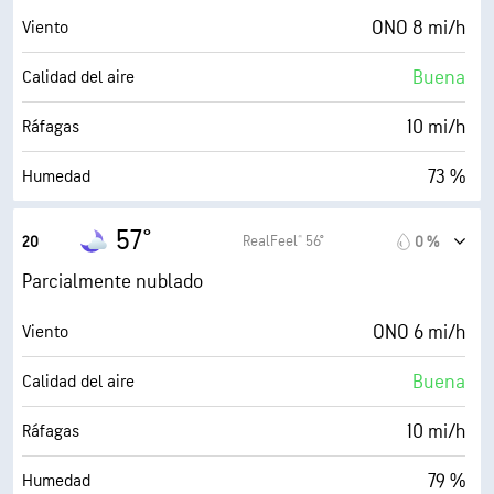
51° F
Punto de rocío
ONO 8 mi/h
Viento
0 (Oscuro)
AccuLumen Brightness Index™
Buena
Calidad del aire
42 %
Nubosidad
10 mi/h
Ráfagas
10 mi
Visibilidad
73 %
Humedad
30000 ft
Techo de nubes
51° F
Punto de rocío
57°
RealFeel® 56°
20
0 %
0 (Oscuro)
AccuLumen Brightness Index™
Parcialmente nublado
42 %
Nubosidad
ONO 6 mi/h
Viento
10 mi
Visibilidad
Buena
Calidad del aire
30000 ft
Techo de nubes
10 mi/h
Ráfagas
79 %
Humedad