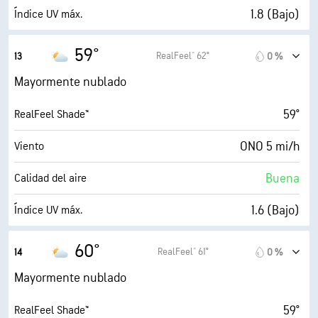
10 mi
Visibilidad
1.8 (Bajo)
Índice UV máx.
4900 ft
Techo de nubes
8 mi/h
Ráfagas
59°
RealFeel® 62°
13
0 %
77 %
Humedad
Mayormente nublado
51° F
Punto de rocío
59°
RealFeel Shade™
4 (Opaco)
AccuLumen Brightness Index™
ONO 5 mi/h
Viento
79 %
Nubosidad
Buena
Calidad del aire
10 mi
Visibilidad
1.6 (Bajo)
Índice UV máx.
4900 ft
Techo de nubes
12 mi/h
Ráfagas
60°
RealFeel® 61°
14
0 %
75 %
Humedad
Mayormente nublado
52° F
Punto de rocío
59°
RealFeel Shade™