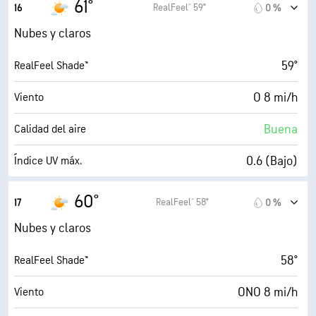
61°
RealFeel® 59°
16
0 %
71 %
Humedad
Nubes y claros
51° F
Punto de rocío
59°
RealFeel Shade™
4 (Opaco)
AccuLumen Brightness Index™
O 8 mi/h
Viento
83 %
Nubosidad
Buena
Calidad del aire
10 mi
Visibilidad
0.6 (Bajo)
Índice UV máx.
1900 ft
Techo de nubes
12 mi/h
Ráfagas
60°
RealFeel® 58°
17
0 %
72 %
Humedad
Nubes y claros
51° F
Punto de rocío
58°
RealFeel Shade™
5 (Medio)
AccuLumen Brightness Index™
ONO 8 mi/h
Viento