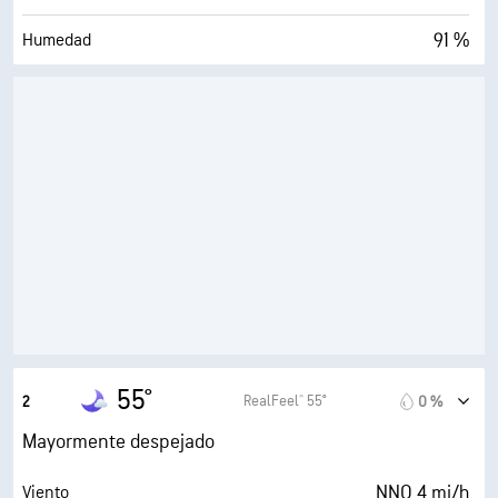
91 %
Humedad
52° F
Punto de rocío
0 (Oscuro)
AccuLumen Brightness Index™
15 %
Nubosidad
10 mi
Visibilidad
33300 ft
Techo de nubes
55°
RealFeel® 55°
2
0 %
Mayormente despejado
NNO 4 mi/h
Viento