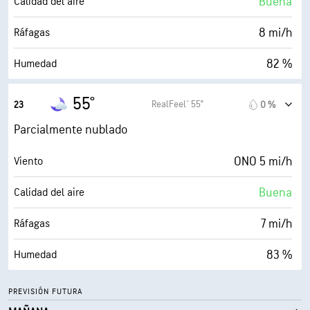
Buena
Calidad del aire
30000 ft
Techo de nubes
8 mi/h
Ráfagas
82 %
Humedad
50° F
Punto de rocío
55°
RealFeel® 55°
23
0 %
0 (Oscuro)
AccuLumen Brightness Index™
Parcialmente nublado
39 %
Nubosidad
ONO 5 mi/h
Viento
10 mi
Visibilidad
Buena
Calidad del aire
30000 ft
Techo de nubes
7 mi/h
Ráfagas
83 %
Humedad
50° F
Punto de rocío
PREVISIÓN FUTURA