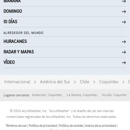
MAÑANA
0 (Oscuro)
AccuLumen Brightness Index™
DOMINGO
36 %
Nubosidad
10 DÍAS
10 mi
Visibilidad
ALREDEDOR DEL MUNDO
HURACANES
30000 ft
Techo de nubes
RADAR Y MAPAS
VÍDEO
Internacional
América del Sur
Chile
Coquimbo
Andacollo
,
Coquimbo
La Serena
,
Coquimbo
Vicuña
,
Coquimbo
Lugares cercanos:
© 2026 AccuWeather, Inc. "AccuWeather" y el diseño del sol son marcas
comerciales registradas de AccuWeather, Inc. Todos los derechos reservados.
Términos de uso
|
Política de privacidad
|
Política de cookies
|
Acerca de su privacidad
|