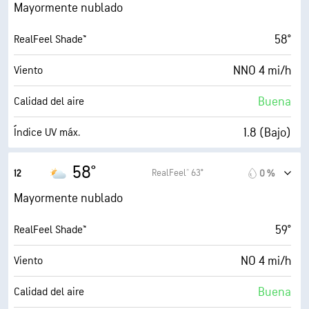
84 %
Humedad
Mayormente nublado
51° F
Punto de rocío
58°
RealFeel Shade™
6 (Medio)
AccuLumen Brightness Index™
NNO 4 mi/h
Viento
71 %
Nubosidad
Buena
Calidad del aire
10 mi
Visibilidad
1.8 (Bajo)
Índice UV máx.
4900 ft
Techo de nubes
8 mi/h
Ráfagas
58°
RealFeel® 63°
12
0 %
80 %
Humedad
Mayormente nublado
51° F
Punto de rocío
59°
RealFeel Shade™
5 (Medio)
AccuLumen Brightness Index™
NO 4 mi/h
Viento
75 %
Nubosidad
Buena
Calidad del aire