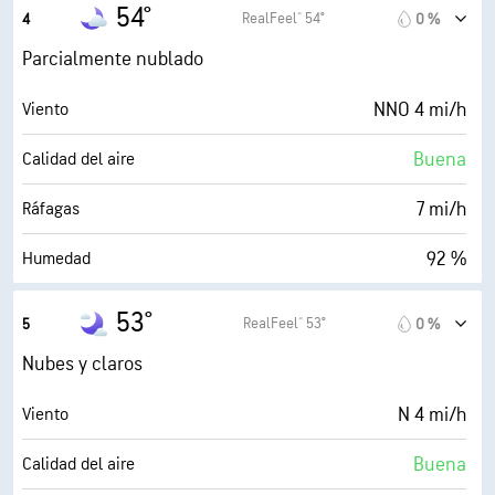
52° F
Punto de rocío
54°
RealFeel® 54°
4
0 %
0 (Oscuro)
AccuLumen Brightness Index™
Parcialmente nublado
35 %
Nubosidad
NNO 4 mi/h
Viento
10 mi
Visibilidad
Buena
Calidad del aire
30000 ft
Techo de nubes
7 mi/h
Ráfagas
92 %
Humedad
51° F
Punto de rocío
53°
RealFeel® 53°
5
0 %
0 (Oscuro)
AccuLumen Brightness Index™
Nubes y claros
44 %
Nubosidad
N 4 mi/h
Viento
10 mi
Visibilidad
Buena
Calidad del aire