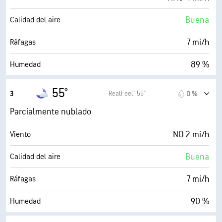
Buena
Calidad del aire
7 mi/h
Ráfagas
89 %
Humedad
52° F
Punto de rocío
55°
RealFeel® 55°
3
0 %
0 (Oscuro)
AccuLumen Brightness Index™
Parcialmente nublado
25 %
Nubosidad
NO 2 mi/h
Viento
10 mi
Visibilidad
Buena
Calidad del aire
30000 ft
Techo de nubes
7 mi/h
Ráfagas
90 %
Humedad