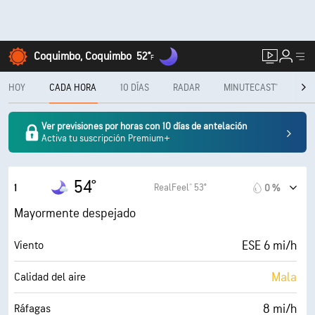
Coquimbo, Coquimbo
52°
F
HOY
CADA HORA
10 DÍAS
RADAR
MINUTECAST®
ME
Ver previsiones por horas con 10 días de antelación
Activa tu suscripción Premium+
54°
RealFeel® 53°
1
0 %
Mayormente despejado
ESE 6 mi/h
Viento
Mala
Calidad del aire
8 mi/h
Ráfagas