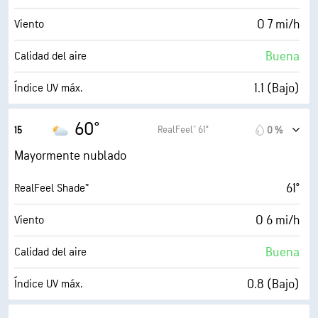
4 (Opaco)
AccuLumen Brightness Index™
O 7 mi/h
Viento
80 %
Nubosidad
Buena
Calidad del aire
10 mi
Visibilidad
1.1 (Bajo)
Índice UV máx.
4900 ft
Techo de nubes
10 mi/h
Ráfagas
60°
RealFeel® 61°
15
0 %
72 %
Humedad
Mayormente nublado
51° F
Punto de rocío
61°
RealFeel Shade™
4 (Opaco)
AccuLumen Brightness Index™
O 6 mi/h
Viento
82 %
Nubosidad
Buena
Calidad del aire
10 mi
Visibilidad
0.8 (Bajo)
Índice UV máx.
1900 ft
Techo de nubes
10 mi/h
Ráfagas