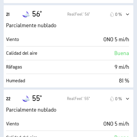
51° F
Punto de rocío
56°
RealFeel® 56°
21
0 %
0 (Oscuro)
AccuLumen Brightness Index™
Parcialmente nublado
43 %
Nubosidad
ONO 5 mi/h
Viento
10 mi
Visibilidad
Buena
Calidad del aire
30000 ft
Techo de nubes
9 mi/h
Ráfagas
81 %
Humedad
51° F
Punto de rocío
55°
RealFeel® 55°
22
0 %
0 (Oscuro)
AccuLumen Brightness Index™
Parcialmente nublado
43 %
Nubosidad
ONO 5 mi/h
Viento
10 mi
Visibilidad