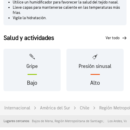
Utilice un humidificador para favorecer la salud del tejido nasal.
Lleve capas para mantenerse caliente en las temperaturas más
frías.
Vigile la hidratación.
Salud y actividades
ver todo
Gripe
Presión sinusal
Bajo
Alto
Internacional
América del Sur
Chile
Región Metropol
Bajos de Mena
,
Región Metropolitana de Santiago
Los Andes
,
Valp
Lugares cercanos: