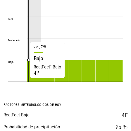
Alto
Alto
Moderado
Moderado
vie., 7/8
Bajo
Bajo
Bajo
RealFeel® Bajo
41°
FACTORES METEOROLÓGICOS DE HOY
41°
RealFeel Baja
25 %
Probabilidad de precipitación