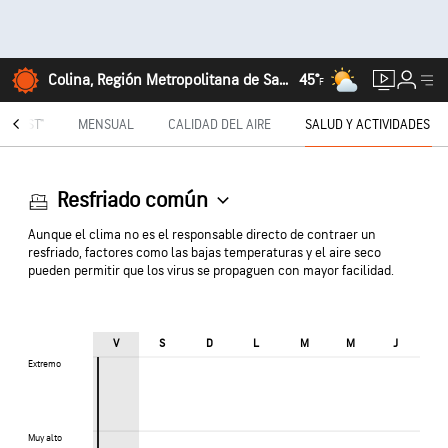
Colina, Región Metropolitana de Santiago
45°
F
TECAST®
MENSUAL
CALIDAD DEL AIRE
SALUD Y ACTIVIDADES
Resfriado común
Aunque el clima no es el responsable directo de contraer un
resfriado, factores como las bajas temperaturas y el aire seco
pueden permitir que los virus se propaguen con mayor facilidad.
V
S
D
L
M
M
J
Extremo
Extremo
Muy alto
Muy alto