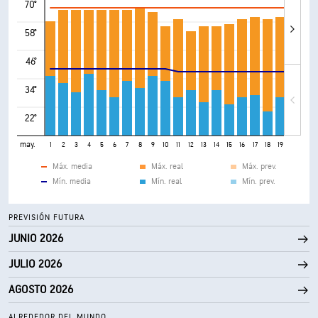
70°
58°
46°
34°
22°
may.
1
2
3
4
5
6
7
8
9
10
11
12
13
14
15
16
17
18
19
20
21
Máx. media
Máx. real
Máx. prev.
Mín. media
Mín. real
Mín. prev.
PREVISIÓN FUTURA
JUNIO 2026
JULIO 2026
AGOSTO 2026
ALREDEDOR DEL MUNDO