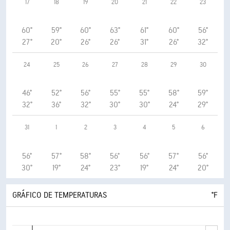
17
18
19
20
21
22
23
60°
59°
60°
63°
61°
60°
56°
27°
20°
26°
26°
31°
26°
32°
24
25
26
27
28
29
30
46°
52°
56°
55°
55°
58°
59°
32°
36°
32°
30°
30°
24°
29°
31
1
2
3
4
5
6
56°
57°
58°
56°
56°
57°
56°
30°
19°
24°
23°
19°
24°
20°
GRÁFICO DE TEMPERATURAS
°F