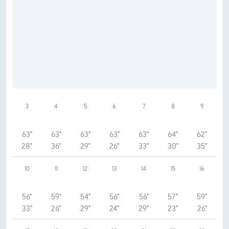
3
4
5
6
7
8
9
63°
63°
63°
63°
63°
64°
62°
28°
36°
29°
26°
33°
30°
35°
10
11
12
13
14
15
16
56°
59°
54°
56°
56°
57°
59°
33°
26°
29°
24°
29°
23°
26°