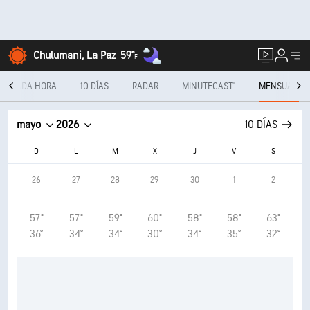
Chulumani, La Paz
59°
F
CADA HORA
10 DÍAS
RADAR
MINUTECAST®
MENSUAL
mayo
2026
10 DÍAS
D
L
M
X
J
V
S
26
27
28
29
30
1
2
57°
57°
59°
60°
58°
58°
63°
36°
34°
34°
30°
34°
35°
32°