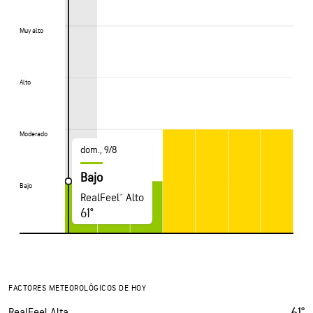
Muy alto
Muy alto
Alto
Alto
Moderado
Moderado
dom., 9/8
Bajo
Bajo
Bajo
RealFeel® Alto
61°
FACTORES METEOROLÓGICOS DE HOY
61°
RealFeel Alta