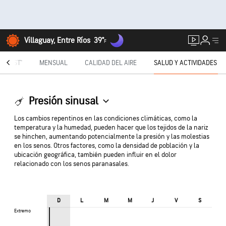
Villaguay, Entre Ríos
39°
F
TECAST®
MENSUAL
CALIDAD DEL AIRE
SALUD Y ACTIVIDADES
Presión sinusal
Los cambios repentinos en las condiciones climáticas, como la
temperatura y la humedad, pueden hacer que los tejidos de la nariz
se hinchen, aumentando potencialmente la presión y las molestias
en los senos. Otros factores, como la densidad de población y la
ubicación geográfica, también pueden influir en el dolor
relacionado con los senos paranasales.
D
L
M
M
J
V
S
Extremo
Extremo