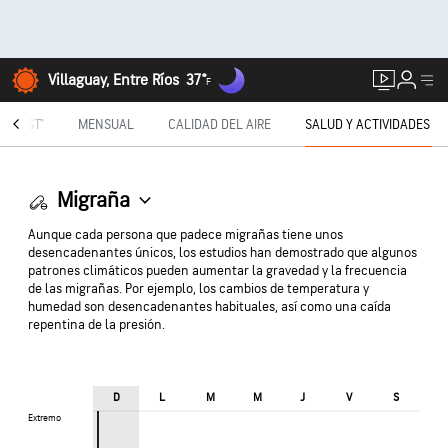
Villaguay, Entre Ríos
37°
F
TECAST®
MENSUAL
CALIDAD DEL AIRE
SALUD Y ACTIVIDADES
Migraña
Aunque cada persona que padece migrañas tiene unos
desencadenantes únicos, los estudios han demostrado que algunos
patrones climáticos pueden aumentar la gravedad y la frecuencia
de las migrañas. Por ejemplo, los cambios de temperatura y
humedad son desencadenantes habituales, así como una caída
repentina de la presión.
D
L
M
M
J
V
S
Extremo
Extremo