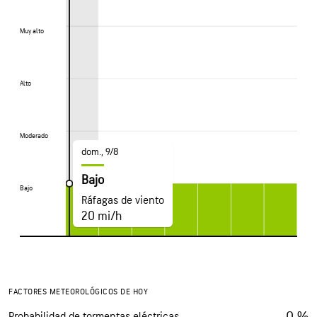
Muy alto
Muy alto
Alto
Alto
Moderado
Moderado
dom., 9/8
Bajo
Bajo
Bajo
Ráfagas de viento
20 mi/h
FACTORES METEOROLÓGICOS DE HOY
0 %
Probabilidad de tormentas eléctricas