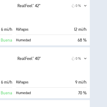
10 mi
Visibilidad
RealFeel® 42°
0 %
Oscuro)
30000 ft
Techo de nubes
1 %
 6 mi/h
12 mi/h
Ráfagas
Buena
68 %
Humedad
Nubosidad
34° F
10 mi
Visibilidad
RealFeel® 40°
0 %
Oscuro)
30000 ft
Techo de nubes
0 %
 6 mi/h
9 mi/h
Ráfagas
Buena
70 %
Humedad
Nubosidad
33° F