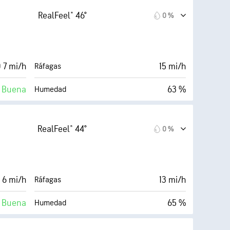
2 %
Nubosidad
RealFeel® 46°
0 %
60 %
10 mi
Visibilidad
39° F
30000 ft
Techo de nubes
 7 mi/h
15 mi/h
Ráfagas
Oscuro)
Buena
63 %
Humedad
Nubosidad
37° F
10 mi
Visibilidad
RealFeel® 44°
0 %
Oscuro)
30000 ft
Techo de nubes
1 %
 6 mi/h
13 mi/h
Ráfagas
Buena
65 %
Humedad
Nubosidad
35° F