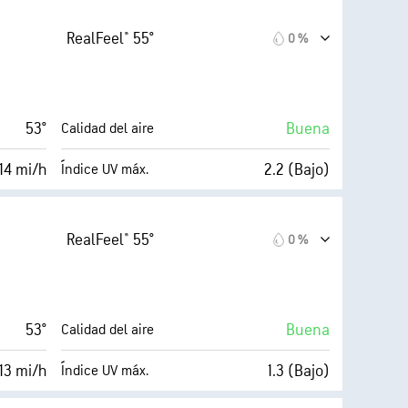
RealFeel® 55°
0 %
53°
Buena
Calidad del aire
14 mi/h
2.2 (Bajo)
Índice UV máx.
luminoso)
Index™
24 mi/h
0 %
Nubosidad
RealFeel® 55°
0 %
50 %
10 mi
Visibilidad
40° F
30000 ft
Techo de nubes
53°
Buena
Calidad del aire
10 (Muy
13 mi/h
1.3 (Bajo)
Índice UV máx.
(Luminoso)
Index™