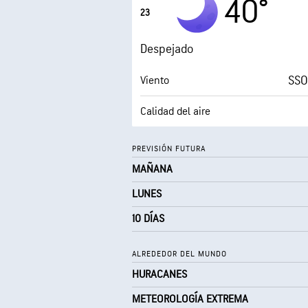
40°
23
0 (
AccuLumen Brightness Index™
Despejado
SSO
Viento
Calidad del aire
Punto de rocío
PREVISIÓN FUTURA
MAÑANA
0 (
AccuLumen Brightness Index™
LUNES
10 DÍAS
ALREDEDOR DEL MUNDO
HURACANES
METEOROLOGÍA EXTREMA