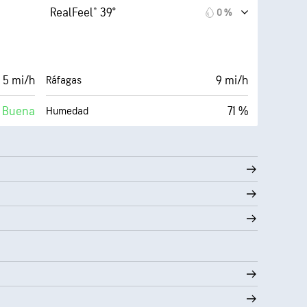
10 mi
Visibilidad
RealFeel® 39°
0 %
Oscuro)
30000 ft
Techo de nubes
0 %
 5 mi/h
9 mi/h
Ráfagas
Buena
71 %
Humedad
Nubosidad
32° F
10 mi
Visibilidad
Oscuro)
30000 ft
Techo de nubes
0 %