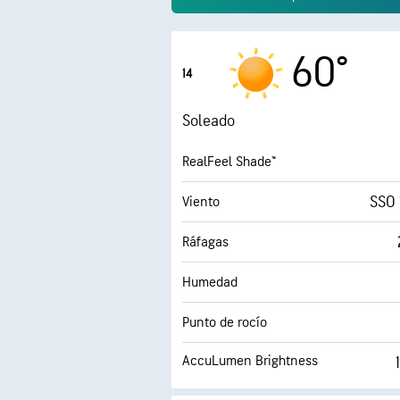
60°
14
Soleado
RealFeel Shade™
SSO 
Viento
Ráfagas
Humedad
Punto de rocío
AccuLumen Brightness