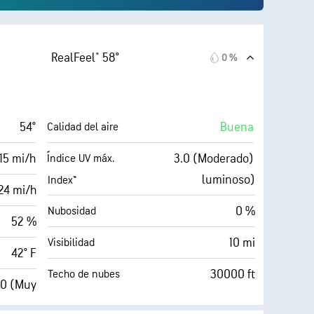
RealFeel® 58°
0 %
54°
Buena
Calidad del aire
15 mi/h
3.0 (Moderado)
Índice UV máx.
luminoso)
Index™
24 mi/h
0 %
Nubosidad
52 %
10 mi
Visibilidad
42° F
30000 ft
Techo de nubes
10 (Muy