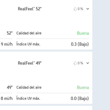
23 mi/h
1 %
Nubosidad
RealFeel® 52°
0 %
50 %
10 mi
Visibilidad
39° F
30000 ft
Techo de nubes
52°
Buena
Calidad del aire
8
 9 mi/h
0.3 (Bajo)
Índice UV máx.
AccuLumen Brightness Index™
20 mi/h
1 %
Nubosidad
RealFeel® 49°
0 %
54 %
10 mi
Visibilidad
39° F
30000 ft
Techo de nubes
49°
Buena
Calidad del aire
Oscuro)
 8 mi/h
0.0 (Bajo)
Índice UV máx.
AccuLumen Brightness Index™
17 mi/h