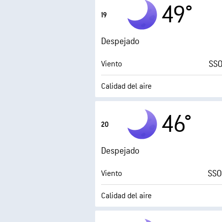
49°
19
Humedad
Despejado
Punto de rocío
SSO
Viento
0 (
Calidad del aire
Punto de rocío
46°
20
0 (
AccuLumen Brightness Index™
Despejado
SSO
Viento
Calidad del aire
Punto de rocío