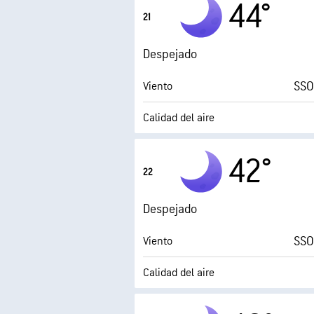
44°
21
0 (
AccuLumen Brightness Index™
Despejado
SSO
Viento
Calidad del aire
Punto de rocío
42°
22
0 (
AccuLumen Brightness Index™
Despejado
SSO
Viento
Calidad del aire
Punto de rocío