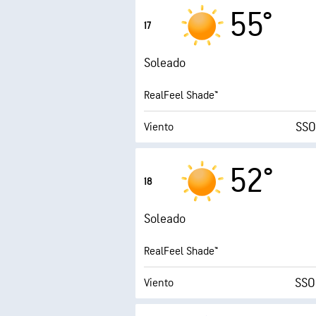
Ráfagas
55°
17
Humedad
Soleado
Punto de rocío
RealFeel Shade™
AccuLumen Brightness
SSO
Viento
Ráfagas
52°
18
Humedad
Soleado
Punto de rocío
RealFeel Shade™
2 (
SSO
Viento
Ráfagas