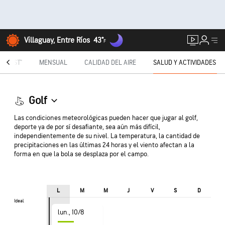
Villaguay, Entre Ríos
43°
F
TECAST®
MENSUAL
CALIDAD DEL AIRE
SALUD Y ACTIVIDADES
Golf
Las condiciones meteorológicas pueden hacer que jugar al golf,
deporte ya de por sí desafiante, sea aún más difícil,
independientemente de su nivel. La temperatura, la cantidad de
precipitaciones en las últimas 24 horas y el viento afectan a la
forma en que la bola se desplaza por el campo.
L
M
M
J
V
S
D
Ideal
Ideal
lun., 10/8