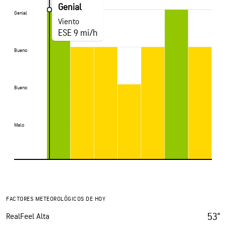
Genial
Genial
Genial
Viento
ESE 9 mi/h
Bueno
Bueno
Bueno
Bueno
Malo
Malo
FACTORES METEOROLÓGICOS DE HOY
53°
RealFeel Alta